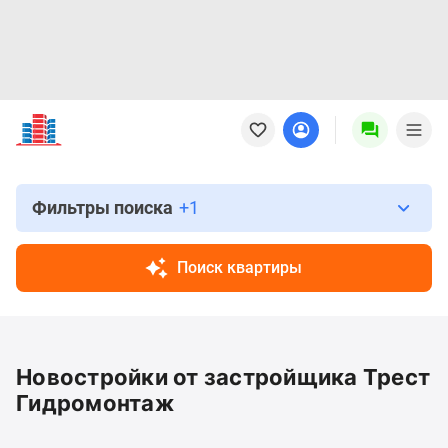
Новостройки
Квартиры
Ипотека
Новостройки
Москвы
Фильтры поиска
+1
Новостройки
Подмосковья
Поиск квартиры
Новостройки
Новой
Москвы
Готовые
Новостройки от застройщика Трест
новостройки
Новостройки
Гидромонтаж
на
карте