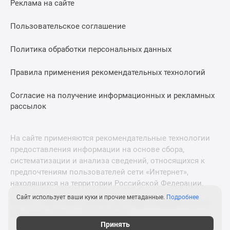
Реклама на сайте
Дзен
Машино-
Пользовательское соглашение
места
Апартаменты
Политика обработки персональных данных
#траншевая
Правила применения рекомендательных технологий
ипотека
#рассрочка
Согласие на получение информационных и рекламных
ИТ-
рассылок
ипотека
Квартиры
со
На сайте применяются рекомендательные технологии
скидками
предоставления информации на основе сбора,
до
систематизации и анализа сведений, относящихся к
41%
предпочтениям пользователей сети «Интернет»,
находящихся на территории Российской Федерации.
Видео
360°
Сайт использует ваши куки и прочие метаданные.
Подробнее
© 2011—2026 Новострой-М. Все права защищены. Всё,
новостроек
что нужно знать о новостройках
Субсидированная
Принять