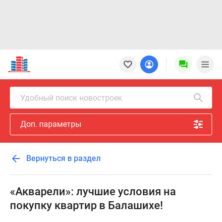
Новостройки
Квартиры
Ипотека
Новостройки
Удобный поиск новостроек
Москвы
Новостройки
Доп. параметры
Подмосковья
Новостройки
Новой
Вернуться в раздел
Москвы
Готовые
новостройки
«Акварели»: лучшие условия на
Новостройки
покупку квартир в Балашихе!
на
карте