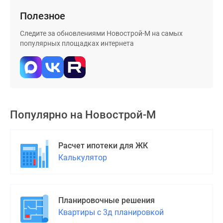
Дзен
Полезное
Машино-
Следите за обновлениями Новострой-М на самых
места
популярных площадках интернета
Апартаменты
#траншевая
ипотека
#рассрочка
ИТ-
ипотека
Популярно на
Новострой-М
Квартиры
со
скидками
Расчет ипотеки для ЖК
до
Калькулятор
41%
Видео
360°
Планировочные решения
новостроек
Квартиры с 3д планировкой
Субсидированная