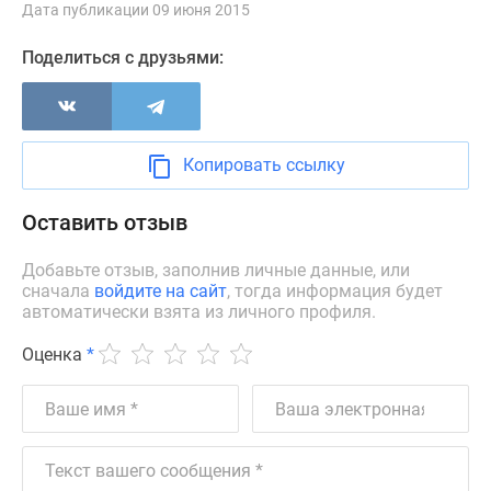
1-
Дата публикации 09 июня 2015
комнатные
Поделиться с друзьями:
2-
комнатные
3-
комнатные
Квартиры
Копировать ссылку
на
карте
Оставить отзыв
Ипотечный
калькулятор
Добавьте отзыв, заполнив личные данные, или
сначала
войдите на сайт
, тогда информация будет
Семейная
автоматически взята из личного профиля.
ипотека
Военная
Оценка
*
ипотека
Банки
и
программы
Медиа