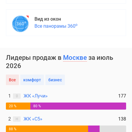
застройщиком
Rutube
Поиск
Вид из окон
дома
о
Все панорамы 360
в
Москве
Программа
реновации
Лидеры продаж в
Москве
за июль
в
2026
Москве
Новостройки
премиум-
Все
комфорт
бизнес
класса
Новостройки
1
ЖК «Лучи»
177
0
бизнес-
20 %
80 %
класса
Рассрочка
2
ЖК «С5»
138
Н
Траншевая
ипотека
88 %