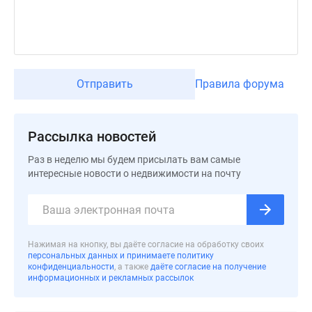
Новости
недвижимости
Мнение
эксперта
Аналитика
Отправить
Правила форума
рынка
Покупателю
Экспертиза
Рассылка новостей
новостроек
Эксперты
Раз в неделю мы будем присылать вам самые
интересные новости о недвижимости на почту
и
авторы
О
проекте
Контакты
Нажимая на кнопку, вы даёте согласие на обработку своих
персональных данных и принимаете политику
Реклама
конфиденциальности
, а также
даёте согласие на получение
на
информационных и рекламных рассылок
сайте
Vk