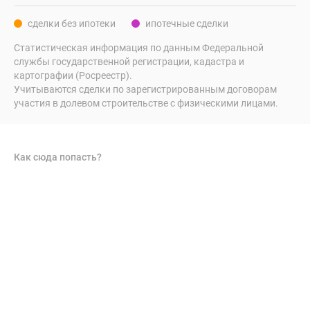
поселки
сделки без ипотеки
ипотечные сделки
у
водоема
Статистическая информация по данным Федеральной
службы государственной регистрации, кадастра и
Коттеджные
картографии (Росреестр).
поселки
Учитываются сделки по зарегистрированным договорам
в
участия в долевом строительстве с физическими лицами.
ипотеку
Бизнес-
центры
Как сюда попасть?
Коттеджи
Скидки
и
акции
Макс