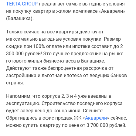
TEKTA GROUP
предлагает самые выгодные условия
Специальные
на покупку квартир в жилом комплексе «Акварели»
предложения
(Балашиха).
Коммерческие
помещения
Только сейчас на все квартиры действуют
Продавцы
максимально выгодные условия покупки. Размер
и
скидки при 100% оплате или ипотеке составит до 2
застройщики
300 000 рублей! Это лучшее предложение на рынке
Панорамы
готового жилья бизнес-класса в Балашихе.
новостроек
Действуют также беспроцентная рассрочка от
Видеообзор
застройщика и льготная ипотека от ведущих банков
новостроек
страны.
Экспертиза
новостроек
Напомним, что корпуса 2, 3 и 4 уже введены в
Экология
эксплуатацию. Строительство последнего корпуса
Москвы
будет завершено до конца июня. Спешите!
и
Обратившись в офис продаж ЖК «
Акварели
» сейчас,
Подмосковья
можно купить квартиру по цене от 3 700 000 рублей.
Студии