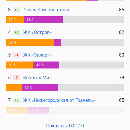
Дома
3
Левел Южнопортовая
85
+4
и
коттеджи
32 %
68 %
Коттеджные
поселки
4
ЖК «Остров»
82
+6
в
88 %
Новой
Москве
5
ЖК «Зиларт»
80
-3
Готовые
51 %
49 %
коттеджные
поселки
6
Квартал Мит
78
-2
Строящиеся
коттеджные
69 %
поселки
7
ЖК «Нижегородская от Гранель»
65
+7
Коттеджные
поселки
52 %
48 %
в
лесу
Показать ТОП-10
Коттеджные