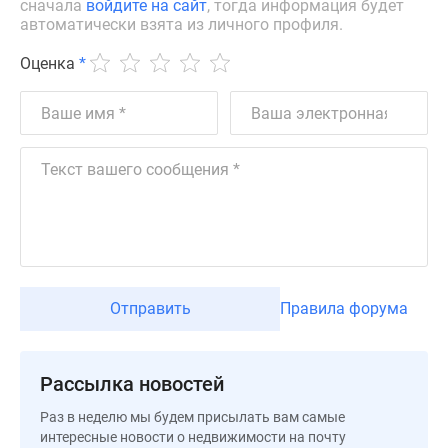
сначала
войдите на сайт
, тогда информация будет
Новости
автоматически взята из личного профиля.
недвижимости
Мнение
Оценка
*
эксперта
Аналитика
рынка
Покупателю
Экспертиза
новостроек
Эксперты
и
авторы
О
Отправить
Правила форума
проекте
Контакты
Реклама
Рассылка новостей
на
Раз в неделю мы будем присылать вам самые
сайте
интересные новости о недвижимости на почту
Vk