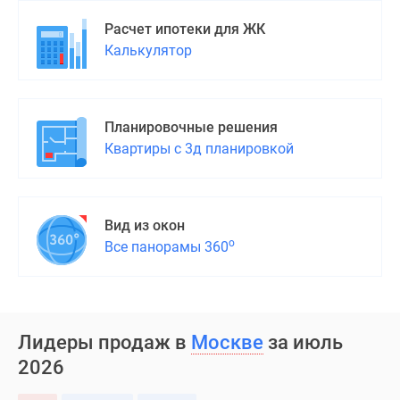
застройщиком
Rutube
Расчет ипотеки для ЖК
Поиск
Калькулятор
дома
в
Москве
Планировочные решения
Программа
Квартиры с 3д планировкой
реновации
в
Москве
Новостройки
Вид из окон
премиум-
о
Все панорамы 360
класса
Новостройки
бизнес-
класса
Лидеры продаж в
Москве
за июль
Рассрочка
2026
Траншевая
ипотека