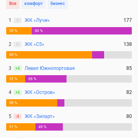
Все
комфорт
бизнес
Дома
и
коттеджи
1
ЖК «Лучи»
177
0
Коттеджные
20 %
80 %
поселки
в
2
ЖК «С5»
138
Н
Новой
88 %
Москве
Готовые
3
Левел Южнопортовая
85
+4
коттеджные
поселки
32 %
68 %
Строящиеся
4
ЖК «Остров»
82
коттеджные
+6
поселки
88 %
Коттеджные
поселки
5
ЖК «Зиларт»
80
-3
в
51 %
49 %
лесу
Коттеджные