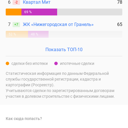
6
Квартал Мит
78
-2
поселки
69 %
у
водоема
7
ЖК «Нижегородская от Гранель»
65
+7
Коттеджные
поселки
52 %
48 %
в
ипотеку
Показать ТОП-10
Бизнес-
центры
сделки без ипотеки
ипотечные сделки
Коттеджи
Статистическая информация по данным Федеральной
Скидки
службы государственной регистрации, кадастра и
и
картографии (Росреестр).
акции
Учитываются сделки по зарегистрированным договорам
Макс
участия в долевом строительстве с физическими лицами.
Как сюда попасть?