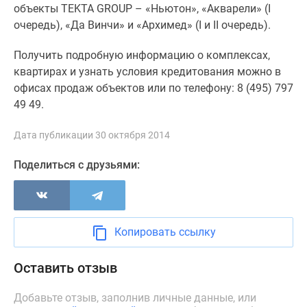
1-
объекты TEKTA GROUP – «Ньютон», «Акварели» (I
комнатные
очередь), «Да Винчи» и «Архимед» (I и II очередь).
2-
комнатные
Получить подробную информацию о комплексах,
3-
квартирах и узнать условия кредитования можно в
комнатные
офисах продаж объектов или по телефону: 8 (495) 797
Квартиры
49 49.
на
карте
Дата публикации 30 октября 2014
Ипотечный
Поделиться с друзьями:
калькулятор
Семейная
ипотека
Военная
Копировать ссылку
ипотека
Банки
Оставить отзыв
и
программы
Добавьте отзыв, заполнив личные данные, или
Медиа