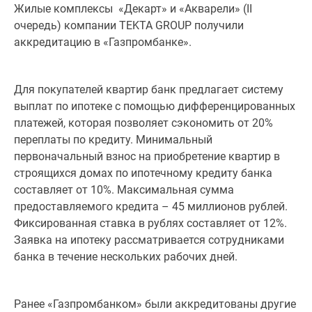
Жилые комплексы «Декарт» и «Акварели» (II
Специальные
очередь) компании TEKTA GROUP получили
предложения
аккредитацию в «Газпромбанке».
Коммерческие
помещения
Продавцы
Для покупателей квартир банк предлагает систему
и
выплат по ипотеке с помощью дифференцированных
застройщики
платежей, которая позволяет сэкономить от 20%
Панорамы
переплаты по кредиту. Минимальный
новостроек
первоначальный взнос на приобретение квартир в
Видеообзор
строящихся домах по ипотечному кредиту банка
новостроек
составляет от 10%. Максимальная сумма
Экспертиза
предоставляемого кредита – 45 миллионов рублей.
новостроек
Фиксированная ставка в рублях составляет от 12%.
Экология
Заявка на ипотеку рассматривается сотрудниками
Москвы
банка в течение нескольких рабочих дней.
и
Подмосковья
Студии
Ранее «Газпромбанком» были аккредитованы другие