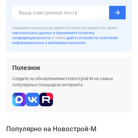
Дзен
Машино-
места
Нажимая на кнопку, вы даёте согласие на обработку своих
Апартаменты
персональных данных и принимаете политику
#траншевая
конфиденциальности
, а также
даёте согласие на получение
информационных и рекламных рассылок
ипотека
#рассрочка
ИТ-
ипотека
Полезное
Квартиры
Следите за обновлениями Новострой-М на самых
со
популярных площадках интернета
скидками
до
41%
Видео
360°
новостроек
Популярно на
Новострой-М
Субсидированная