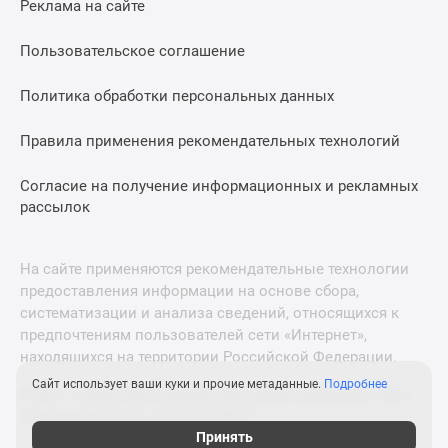
Реклама на сайте
Дзен
Машино-
Пользовательское соглашение
места
Апартаменты
Политика обработки персональных данных
#траншевая
Правила применения рекомендательных технологий
ипотека
#рассрочка
Согласие на получение информационных и рекламных
ИТ-
рассылок
ипотека
Квартиры
со
На сайте применяются рекомендательные технологии
скидками
предоставления информации на основе сбора,
до
систематизации и анализа сведений, относящихся к
41%
предпочтениям пользователей сети «Интернет»,
находящихся на территории Российской Федерации.
Видео
360°
Сайт использует ваши куки и прочие метаданные.
Подробнее
© 2011—2026 Новострой-М. Все права защищены. Всё,
новостроек
что нужно знать о новостройках
Субсидированная
Принять