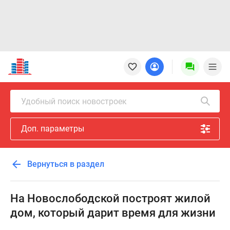
Новостройки
Квартиры
Ипотека
Новостройки
Удобный поиск новостроек
Москвы
Новостройки
Доп. параметры
Подмосковья
Новостройки
Новой
Вернуться в раздел
Москвы
Готовые
новостройки
На Новослободской построят жилой
Новостройки
дом, который дарит время для жизни
на
карте