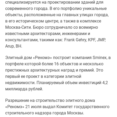
специализируется на проектировании зданий для
Дзен
современного города. В его портфолио уникальные
Машино-
объекты, расположенные на главных улицах города,
места
в его историческом центре, а также в комплексе
Апартаменты
Москва-Сити. Бюро сотрудничало со всемирно
#траншевая
известными архитекторами, инженерами и
ипотека
консультантами, такими как: Frank Gehry, KPF, JMP,
#рассрочка
Arup, BH.
ИТ-
ипотека
Элитный дом
«Реномэ»
построит компания Sminex, в
Квартиры
портфеле которой более 16 объектов и несколько
со
престижных архитектурных наград и премий. Это
скидками
первый ее проект в категории элитной
до
недвижимости. Планируемый объем инвестиций 4,2
41%
миллиарда рублей.
Видео
360°
Разрешение на строительство элитного дома
новостроек
«Реномэ»
21 июля выдал Комитет государственного
Субсидированная
строительного надзора города Москвы.