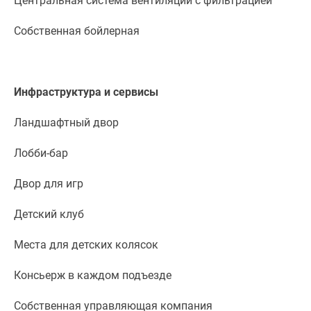
Центральная система вентиляции с фильтрацией
поселки
Собственная бойлерная
у
водоема
Коттеджные
поселки
Инфраструктура и сервисы
в
ипотеку
Ландшафтный двор
Бизнес-
центры
Лобби-бар
Коттеджи
Скидки
Двор для игр
и
Детский клуб
акции
Макс
Места для детских колясок
Консьерж в каждом подъезде
Собственная управляющая компания