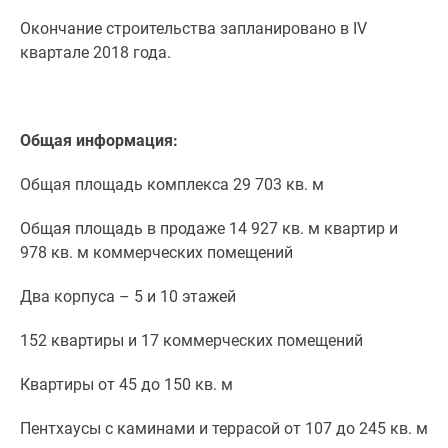
застройщиком
Окончание строительства запланировано в IV
Rutube
квартале 2018 года.
Поиск
дома
в
Москве
Общая информация:
Программа
реновации
Общая площадь комплекса 29 703 кв. м
в
Москве
Общая площадь в продаже 14 927 кв. м квартир и
Новостройки
978 кв. м коммерческих помещений
премиум-
класса
Два корпуса – 5 и 10 этажей
Новостройки
152 квартиры и 17 коммерческих помещений
бизнес-
класса
Квартиры от 45 до 150 кв. м
Рассрочка
Траншевая
Пентхаусы с каминами и террасой от 107 до 245 кв. м
ипотека