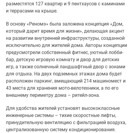
1-
разместятся 127 квартир и 9 пентхаусов с каминами
комнатные
и террасами на крыше.
2-
комнатные
В основу
«Реномэ»
была заложена концепция «Дом,
3-
который дарит время для жизни», делающая акцент
комнатные
на развитии внутренней инфраструктуры, созданной
Квартиры
исключительно для жителей дома. Авторы концепции
на
предусмотрели собственный фитнес, уютный лобби-
карте
бар, детскую игровую комнату и двор для детских
Ипотечный
игр, а также солнечный ландшафтный двор с зонами
калькулятор
для отдыха. На двух подземных этажах дома будет
Семейная
расположен паркинг, вмещающий 214 машиномест и
ипотека
43 места для хранения мото-велотехники, а по его
Военная
внешнему периметру дома – ритейл-зона.
ипотека
Для удобства жителей установят высококлассные
Банки
инженерные системы – тихие скоростные лифты,
и
принудительную вентиляцию с фильтрацией воздуха,
программы
централизованную систему кондиционирования.
Медиа