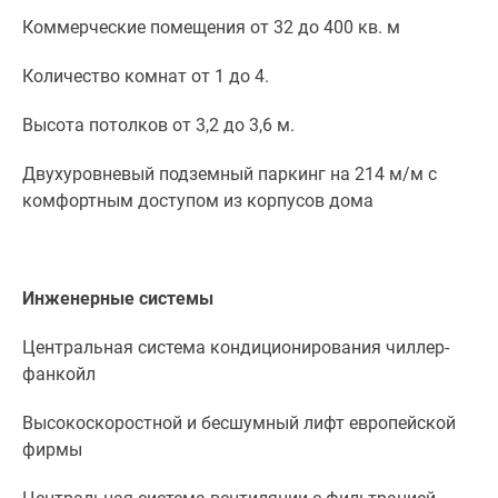
Дома
Коммерческие помещения от 32 до 400 кв. м
и
коттеджи
Количество комнат от 1 до 4.
Коттеджные
поселки
Высота потолков от 3,2 до 3,6 м.
в
Двухуровневый подземный паркинг на 214 м/м с
Новой
комфортным доступом из корпусов дома
Москве
Готовые
коттеджные
поселки
Инженерные системы
Строящиеся
коттеджные
Центральная система кондиционирования чиллер-
поселки
фанкойл
Коттеджные
поселки
Высокоскоростной и бесшумный лифт европейской
в
фирмы
лесу
Коттеджные