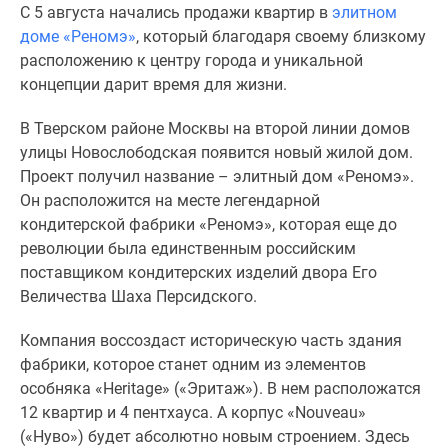
С 5 августа начались продажи квартир в
элитном
Специальные
доме
«Реномэ»
, который благодаря своему близкому
предложения
расположению к центру города и уникальной
Коммерческие
концепции дарит время для жизни.
помещения
Продавцы
В Тверском районе Москвы на второй линии домов
и
улицы Новослободская появится новый жилой дом.
застройщики
Проект получил название – элитный дом
«Реномэ»
.
Панорамы
Он расположится на месте легендарной
новостроек
кондитерской фабрики «Реномэ», которая еще до
Видеообзор
революции была единственным российским
новостроек
поставщиком кондитерских изделий двора Его
Экспертиза
Величества Шаха Персидского.
новостроек
Экология
Компания воссоздаст историческую часть здания
Москвы
фабрики, которое станет одним из элементов
и
особняка «Heritage» («Эритаж»). В нем расположатся
Подмосковья
12 квартир и 4 пентхауса. А корпус «Nouveau»
Студии
(«Нуво») будет абсолютно новым строением. Здесь