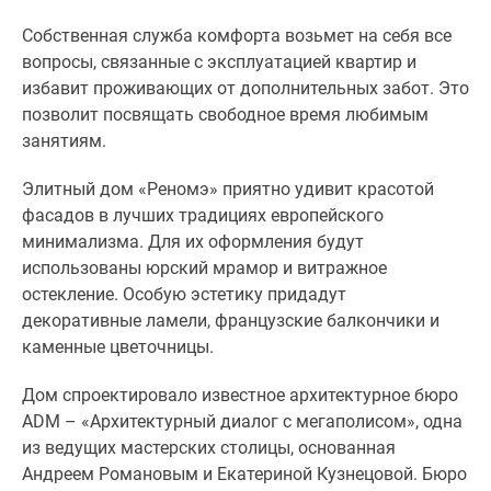
Новости
Собственная служба комфорта возьмет на себя все
недвижимости
вопросы, связанные с эксплуатацией квартир и
Мнение
избавит проживающих от дополнительных забот. Это
эксперта
позволит посвящать свободное время любимым
Аналитика
занятиям.
рынка
Покупателю
Элитный дом
«Реномэ»
приятно удивит красотой
Экспертиза
фасадов в лучших традициях европейского
новостроек
минимализма. Для их оформления будут
Эксперты
использованы юрский мрамор и витражное
и
остекление. Особую эстетику придадут
авторы
декоративные ламели, французские балкончики и
О
каменные цветочницы.
проекте
Контакты
Дом спроектировало известное архитектурное бюро
Реклама
ADM – «Архитектурный диалог с мегаполисом», одна
на
из ведущих мастерских столицы, основанная
сайте
Андреем Романовым и Екатериной Кузнецовой. Бюро
Vk