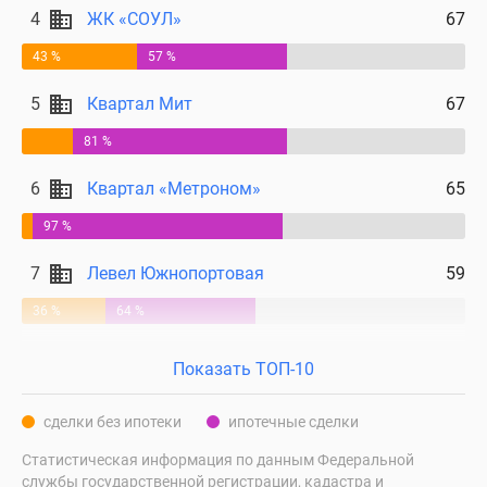
4
ЖК «СОУЛ»
67
43 %
57 %
5
Квартал Мит
67
81 %
6
Квартал «Метроном»
65
97 %
7
Левел Южнопортовая
59
36 %
64 %
Показать ТОП-10
сделки без ипотеки
ипотечные сделки
Статистическая информация по данным Федеральной
службы государственной регистрации, кадастра и