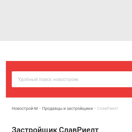
Новостройки
Квартиры
Удобный поиск новостроек
Новострой-М
•
Продавцы и застройщики
•
СлавРиелт
Застройщик СлавРиелт