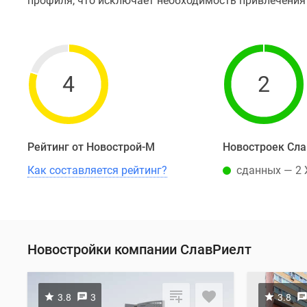
профиля, что исключает необходимость привлечения 
4
2
Рейтинг от Новострой-М
Новостроек Сл
Как составляется рейтинг?
сданных — 2
Новостройки компании СлавРиелт
3.8
3
3.8