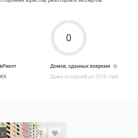
сторонних юристов, риэлторов и экспертов.
0
авРиелт
Домов, сданных вовремя
 ЖК
Дома со сдачей до 2016 года
2