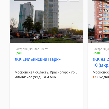
Застройщик СлавРиелт
Застройщи
Сдан
Сдан
ЖК «Ильинский Парк»
ЖК на 2
10 (мкр
Московская область, Красногорск городской округ
Ильинское (ж/д)
4 мин.
Сходня