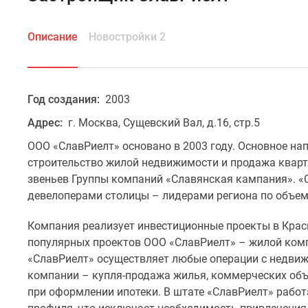
Описание
Новостройки 2
Год создания:
2003
Адрес:
г. Москва, Сущевский Вал, д.16, стр.5
ООО «СлавРиелт» основано в 2003 году. Основное на
строительство жилой недвижимости и продажа кварти
звеньев Группы компаний «Славянская кампания». «
девелоперами столицы – лидерами региона по объе
Компания реализует инвестиционные проекты в Красн
популярных проектов ООО «СлавРиелт» – жилой комп
«СлавРиелт» осуществляет любые операции с недви
компании – купля-продажа жилья, коммерческих объ
при оформлении ипотеки. В штате «СлавРиелт» раб