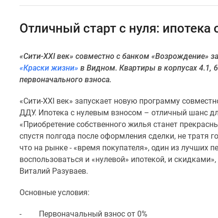
Специальные
предложения
Коммерческие
Отличный старт с нуля: ипотека
помещения
Продавцы
и
«Сити-XXI век» совместно с банком «Возрождение» з
застройщики
«Краски жизни»
в Видном. Квартиры в корпусах 4.1, 6
Панорамы
новостроек
первоначального взноса.
Видеообзор
новостроек
«Сити-XXI век» запускает новую программу совместн
Экспертиза
ДДУ. Ипотека с нулевым взносом – отличный шанс дл
новостроек
«Приобретение собственного жилья станет прекрасны
Экология
спустя полгода после оформления сделки, не тратя г
Москвы
и
что на рынке - «время покупателя», один из лучших 
Подмосковья
воспользоваться и «нулевой» ипотекой, и скидками»,
Студии
Виталий Разуваев.
1-
комнатные
Основные условия:
2-
комнатные
- Первоначальный взнос от 0%
3-