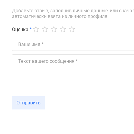
новостроек
Эксперты
Добавьте отзыв, заполнив личные данные, или снача
и
автоматически взята из личного профиля.
авторы
О
Оценка
*
проекте
Контакты
Реклама
на
сайте
Vk
Дзен
Машино-
места
Апартаменты
#траншевая
ипотека
Отправить
#рассрочка
ИТ-
ипотека
Квартиры
со
скидками