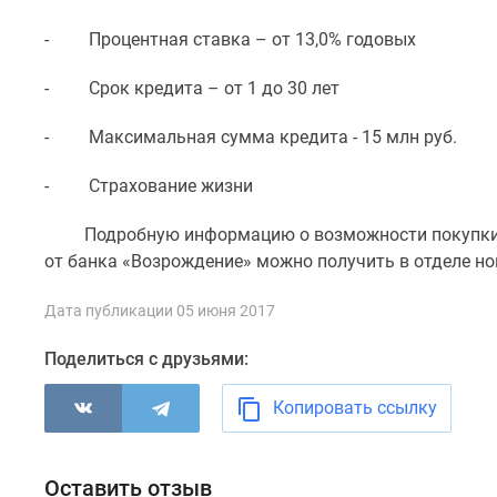
комнатные
Квартиры
- Процентная ставка – от 13,0% годовых
на
карте
- Срок кредита – от 1 до 30 лет
Ипотечный
калькулятор
- Максимальная сумма кредита - 15 млн руб.
Семейная
ипотека
- Страхование жизни
Военная
ипотека
Подробную информацию о возможности покупки жи
Банки
и
от банка «Возрождение» можно получить в отделе нов
программы
Медиа
Дата публикации 05 июня 2017
Новости
недвижимости
Поделиться с друзьями:
Мнение
эксперта
Копировать ссылку
Аналитика
рынка
Покупателю
Экспертиза
Оставить отзыв