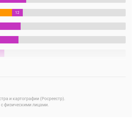
12
%
ра и картографии (Росреестр).
 с физическими лицами.