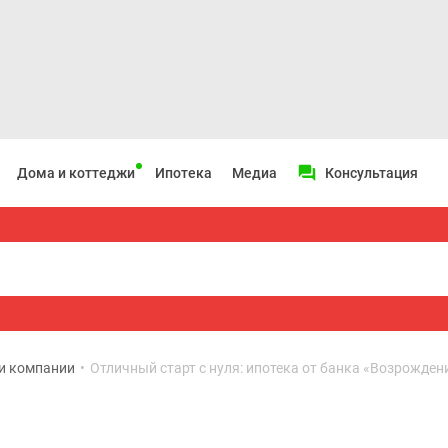
Дома и коттеджи
Ипотека
Медиа
Консультация
и компании
•
Отличный старт с нуля: ипотека от банка «Возрожден