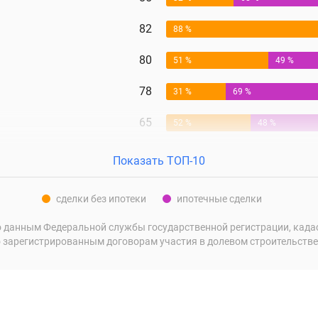
82
88 %
80
51 %
49 %
78
31 %
69 %
65
52 %
48 %
Показать ТОП-10
сделки без ипотеки
ипотечные сделки
 данным Федеральной службы государственной регистрации, кадаст
 зарегистрированным договорам участия в долевом строительстве