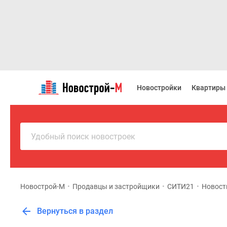
Новостройки
Квартиры
Новостройки
Квартиры
Ипотека
Новостройки
Москвы
Новостройки
Подмосковья
Удобный поиск новостроек
Новостройки
Новой
Москвы
Готовые
новостройки
Новострой-М
•
Продавцы и застройщики
•
СИТИ21
•
Новост
Новостройки
на
Вернуться в раздел
карте