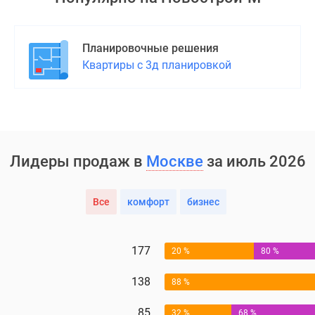
Планировочные решения
Квартиры с 3д планировкой
Лидеры продаж в
Москве
за июль 2026
Все
комфорт
бизнес
177
20 %
80 %
138
88 %
85
32 %
68 %