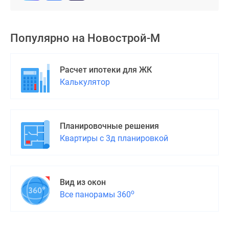
застройщиком
Rutube
Поиск
Популярно на
Новострой-М
дома
в
Москве
Расчет ипотеки для ЖК
Программа
Калькулятор
реновации
в
Москве
Новостройки
Планировочные решения
премиум-
Квартиры с 3д планировкой
класса
Новостройки
бизнес-
Вид из окон
класса
о
Все панорамы 360
Рассрочка
Траншевая
ипотека