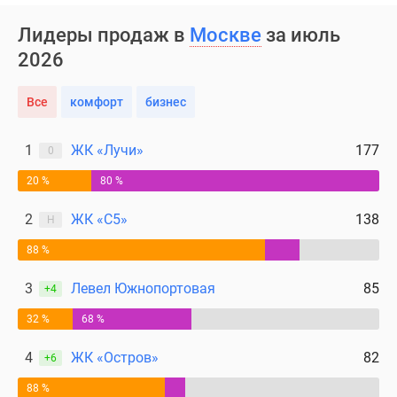
Дома
Лидеры продаж в
Москве
за июль
и
коттеджи
2026
Коттеджные
поселки
Все
комфорт
бизнес
в
Новой
1
ЖК «Лучи»
177
0
Москве
Готовые
20 %
80 %
коттеджные
2
ЖК «С5»
138
Н
поселки
Строящиеся
88 %
коттеджные
3
Левел Южнопортовая
85
поселки
+4
Коттеджные
32 %
68 %
поселки
в
4
ЖК «Остров»
82
+6
лесу
88 %
Коттеджные