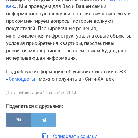
1-
век
». Мы проведем для Вас и Вашей семьи
комнатные
информационную экскурсию по жилому комплексу и
2-
прокомментируем вопросы, которые волнуют
комнатные
покупателей. Планировочные решения,
3-
многочисленная инфраструктура, знаковые объекты,
комнатные
условия приобретения квартиры, перспективы
Квартиры
развития микрорайона – по всем темам будет дана
на
исчерпывающая информация.
карте
Ипотечный
Подробную информацию об условиях ипотеки в ЖК
калькулятор
«
Самоцветы
» можно получить в «Сити-XXI век».
Семейная
ипотека
Дата публикации 15 декабря 2014
Военная
ипотека
Поделиться с друзьями:
Банки
и
программы
Медиа
Копировать ссылку