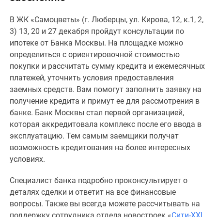
Специальные
В ЖК «Самоцветы» (г. Люберцы, ул. Кирова, 12, к.1, 2,
предложения
3) 13, 20 и 27 декабря пройдут консультации по
Коммерческие
ипотеке от Банка Москвы. На площадке можно
помещения
определиться с ориентировочной стоимостью
Продавцы
покупки и рассчитать сумму кредита и ежемесячных
и
платежей, уточнить условия предоставления
застройщики
заемных средств. Вам помогут заполнить заявку на
Панорамы
получение кредита и примут ее для рассмотрения в
новостроек
банке. Банк Москвы стал первой организацией,
Видеообзор
которая аккредитовала комплекс после его ввода в
новостроек
эксплуатацию. Тем самым заемщики получат
Экспертиза
возможность кредитования на более интересных
новостроек
условиях.
Экология
Москвы
Специалист банка подробно проконсультирует о
и
деталях сделки и ответит на все финансовые
Подмосковья
вопросы. Также вы всегда можете рассчитывать на
Студии
поддержку сотрудника отдела новостроек «
Сити-XXI