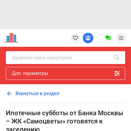
Новостройки
Квартиры
Ипотека
Новостройки
Удобный поиск новостроек
Москвы
Новостройки
Доп. параметры
Подмосковья
Новостройки
Новой
Вернуться в раздел
Москвы
Готовые
новостройки
Ипотечные субботы от Банка Москвы
Новостройки
– ЖК «Самоцветы» готовятся к
на
заселению
карте