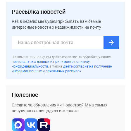
Дзен
Рассылка новостей
Машино-
места
Раз в неделю мы будем присылать вам самые
Апартаменты
интересные новости о недвижимости на почту
#траншевая
ипотека
#рассрочка
ИТ-
Нажимая на кнопку, вы даёте согласие на обработку своих
персональных данных и принимаете политику
ипотека
конфиденциальности
, а также
даёте согласие на получение
Квартиры
информационных и рекламных рассылок
со
скидками
до
Полезное
41%
Видео
Следите за обновлениями Новострой-М на самых
популярных площадках интернета
360°
новостроек
Субсидированная