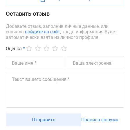
Новости
недвижимости
Оставить отзыв
Мнение
эксперта
Добавьте отзыв, заполнив личные данные, или
сначала
войдите на сайт
, тогда информация будет
Аналитика
автоматически взята из личного профиля.
рынка
Покупателю
Оценка
*
Экспертиза
новостроек
Эксперты
и
авторы
О
проекте
Контакты
Реклама
на
Отправить
Правила форума
сайте
Vk