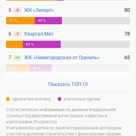
поселки
5
ЖК «Зиларт»
80
-3
у
водоема
51 %
49 %
Коттеджные
6
Квартал Мит
78
-1
поселки
в
69 %
ипотеку
7
ЖК «Нижегородская от Гранель»
65
Бизнес-
+6
центры
52 %
48 %
Коттеджи
Скидки
Показать ТОП-10
и
акции
сделки без ипотеки
ипотечные сделки
Макс
Статистическая информация по данным Федеральной
службы государственной регистрации, кадастра и
картографии (Росреестр).
Учитываются сделки по зарегистрированным договорам
участия в долевом строительстве с физическими лицами.