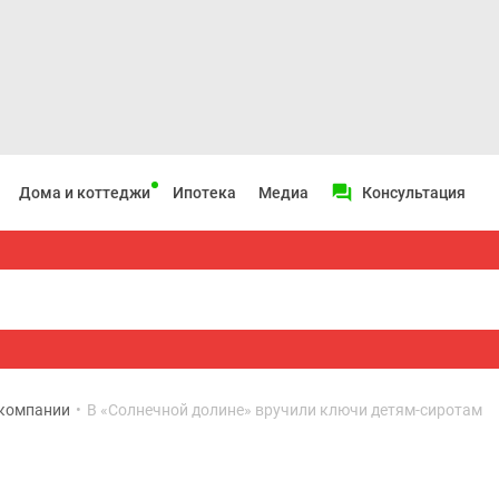
Дома и коттеджи
Ипотека
Медиа
Консультация
 компании
•
В «Солнечной долине» вручили ключи детям-сиротам