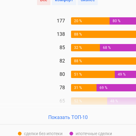
177
20 %
80 %
138
88 %
85
32 %
68 %
82
88 %
80
51 %
49 %
78
31 %
69 %
65
52 %
48 %
Показать ТОП-10
сделки без ипотеки
ипотечные сделки