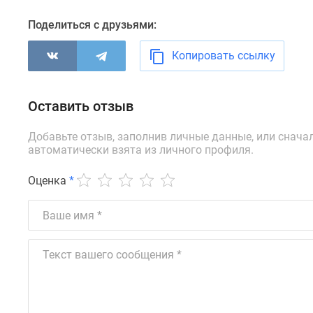
комнатные
Квартиры
Поделиться с друзьями:
на
карте
Копировать ссылку
Ипотечный
калькулятор
Семейная
Оставить отзыв
ипотека
Военная
ипотека
Добавьте отзыв, заполнив личные данные, или снача
Банки
автоматически взята из личного профиля.
и
программы
Оценка
*
Медиа
Новости
недвижимости
Мнение
эксперта
Аналитика
рынка
Покупателю
Экспертиза