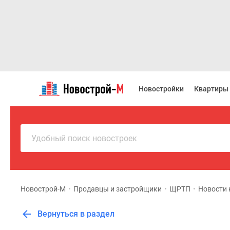
Новостройки
Квартиры
Новостройки
Квартиры
Ипотека
Новостройки
Москвы
Новостройки
Подмосковья
Удобный поиск новостроек
Новостройки
Новой
Москвы
Готовые
новостройки
Новострой-М
•
Продавцы и застройщики
•
ЩРТП
•
Новости
Новостройки
на
Вернуться в раздел
карте