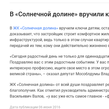
Специальные
предложения
Коммерческие
В «Солнечной долине» вручили 
помещения
Продавцы
и
В
ЖК «Солнечная долина»
вручили ключи детям, оста
застройщики
доказывает, что застройщик строит комфортное жил
Панорамы
новостроек
инфраструктурой, ведь только в этом случае кварти
Видеообзор
передачей их тем, кому они действительно жизненно
новостроек
Экспертиза
«Сегодня радостный день не только для одиннадцати 
новостроек
Поздравляю вас с этим радостным событием. У вас п
Экология
интересную профессию, ищите свое место в этом огр
Москвы
и
великой страны», – сказал депутат Мособлдумы Вл
Подмосковья
Студии
ЖК «Солнечная долина» от всей души поздравляет ре
1-
благополучия. Как отметил руководитель администр
комнатные
Васильевич ‎Валов, «у вас уже есть самое главное - 
2-
комнатные
3-
Дата публикации 06 июня 2016