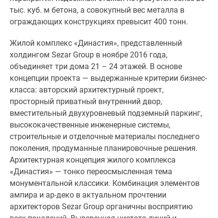
Новости
тыс. куб. м бетона, а совокупный вес металла в
недвижимости
ограждающих конструкциях превысит 400 тонн.
Мнение
эксперта
Жилой комплекс «Династия», представленный
Аналитика
холдингом Sezar Group в ноябре 2016 года,
рынка
объединяет три дома 21 – 24 этажей. В основе
Покупателю
концепции проекта — выдержанные критерии бизнес-
Экспертиза
класса: авторский архитектурный проект,
новостроек
просторный приватный внутренний двор,
Эксперты
вместительный двухуровневый подземный паркинг,
и
высококачественные инженерные системы,
авторы
строительные и отделочные материалы последнего
О
поколения, продуманные планировочные решения.
проекте
Архитектурная концепция жилого комплекса
Контакты
«Династия» — тонко переосмысленная тема
Реклама
монументальной классики. Комбинация элементов
на
ампира и ар-деко в актуальном прочтении
сайте
архитекторов Sezar Group органичны восприятию
Vk