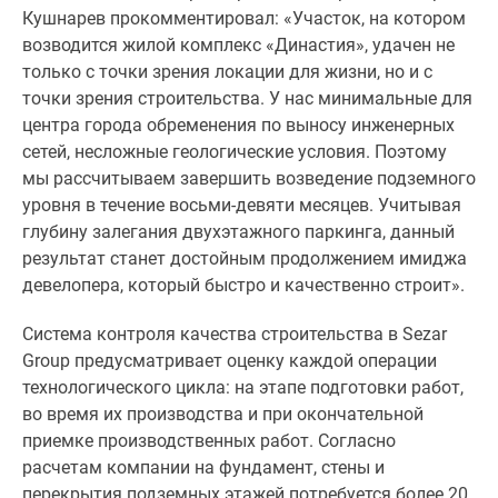
1-
Кушнарев прокомментировал: «Участок, на котором
комнатные
возводится жилой комплекс «Династия», удачен не
2-
только с точки зрения локации для жизни, но и с
комнатные
точки зрения строительства. У нас минимальные для
3-
центра города обременения по выносу инженерных
комнатные
сетей, несложные геологические условия. Поэтому
Квартиры
мы рассчитываем завершить возведение подземного
на
уровня в течение восьми-девяти месяцев. Учитывая
карте
глубину залегания двухэтажного паркинга, данный
Ипотечный
результат станет достойным продолжением имиджа
калькулятор
девелопера, который быстро и качественно строит».
Семейная
ипотека
Система контроля качества строительства в Sezar
Военная
Group предусматривает оценку каждой операции
ипотека
технологического цикла: на этапе подготовки работ,
Банки
во время их производства и при окончательной
и
приемке производственных работ. Согласно
программы
расчетам компании на фундамент, стены и
Медиа
перекрытия подземных этажей потребуется более 20