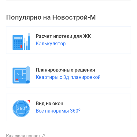
поселки
у
Популярно на
Новострой-М
водоема
Коттеджные
поселки
Расчет ипотеки для ЖК
в
Калькулятор
ипотеку
Бизнес-
центры
Планировочные решения
Коттеджи
Квартиры с 3д планировкой
Скидки
и
акции
Макс
Вид из окон
о
Все панорамы 360
Как сюда попасть?