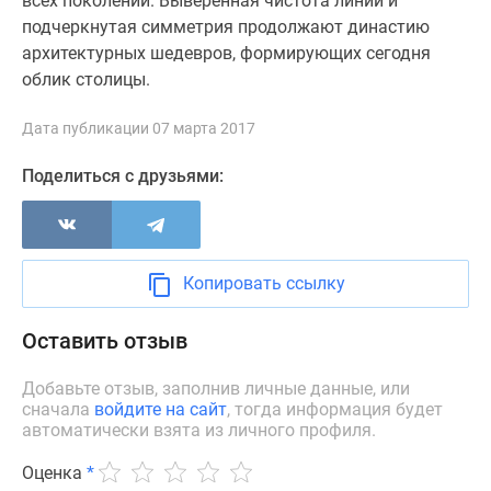
всех поколений. Выверенная чистота линий и
Дзен
подчеркнутая симметрия продолжают династию
Машино-
архитектурных шедевров, формирующих сегодня
места
облик столицы.
Апартаменты
#траншевая
Дата публикации 07 марта 2017
ипотека
Поделиться с друзьями:
#рассрочка
ИТ-
ипотека
Квартиры
Копировать ссылку
со
скидками
Оставить отзыв
до
41%
Добавьте отзыв, заполнив личные данные, или
Видео
сначала
войдите на сайт
, тогда информация будет
360°
автоматически взята из личного профиля.
новостроек
Субсидированная
Оценка
*