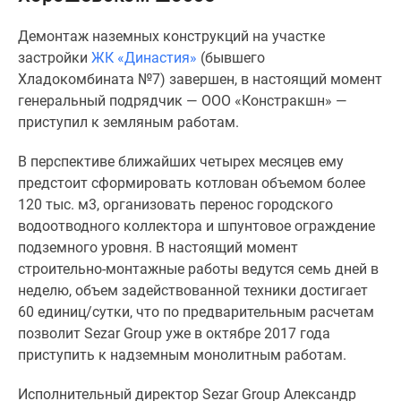
Специальные
Демонтаж наземных конструкций на участке
предложения
застройки
ЖК «Династия»
(бывшего
Коммерческие
Хладокомбината №7) завершен, в настоящий момент
помещения
генеральный подрядчик — ООО «Констракшн» —
Продавцы
приступил к земляным работам.
и
застройщики
В перспективе ближайших четырех месяцев ему
Панорамы
предстоит сформировать котлован объемом более
новостроек
120 тыс. м3, организовать перенос городского
Видеообзор
водоотводного коллектора и шпунтовое ограждение
новостроек
подземного уровня. В настоящий момент
Экспертиза
строительно-монтажные работы ведутся семь дней в
новостроек
неделю, объем задействованной техники достигает
Экология
60 единиц/сутки, что по предварительным расчетам
Москвы
позволит Sezar Group уже в октябре 2017 года
и
приступить к надземным монолитным работам.
Подмосковья
Студии
Исполнительный директор Sezar Group Александр