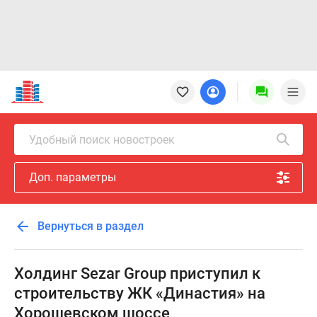
Новостройки
Квартиры
Ипотека
Новостройки
Удобный поиск новостроек
Москвы
Новостройки
Доп. параметры
Подмосковья
Новостройки
Новой
Вернуться в раздел
Москвы
Готовые
новостройки
Холдинг Sezar Group приступил к
Новостройки
строительству ЖК «Династия» на
на
Хорошевском шоссе
карте