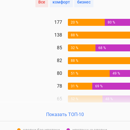
Все
комфорт
бизнес
177
20 %
80 %
138
88 %
85
32 %
68 %
82
88 %
80
51 %
49 %
78
31 %
69 %
65
52 %
48 %
Показать ТОП-10