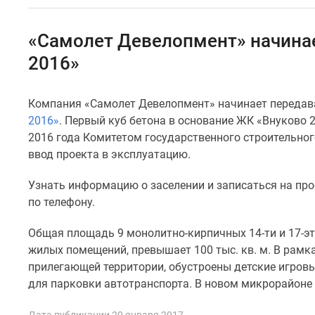
Специальные
предложения
Коммерческие
«Самолет Девелопмент» начина
помещения
Продавцы
2016»
и
застройщики
Панорамы
Компания «Самолет Девелопмент» начинает переда
новостроек
2016»
. Первый куб бетона в основание ЖК «Внуково 2
Видеообзор
2016 года Комитетом государственного строительно
новостроек
ввод проекта в эксплуатацию.
Экспертиза
новостроек
Экология
Узнать информацию о заселении и записаться на пр
Москвы
по телефону.
и
Подмосковья
Общая площадь 9 монолитно-кирпичных 14-ти и 17-эт
Студии
жилых помещений, превышает 100 тыс. кв. м. В рамк
1-
прилегающей территории, обустроены детские игровы
комнатные
2-
для парковки автотранспорта. В новом микрорайоне 
комнатные
3-