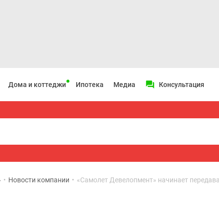
Дома и коттеджи
Ипотека
Медиа
Консультация
»
•
Новости компании
•
«Самолет Девелопмент» начинает передав