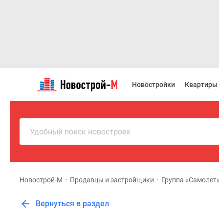
Новостройки
Квартиры
Новостройки
Квартиры
Ипотека
Новостройки
Москвы
Новостройки
Подмосковья
Удобный поиск новостроек
Новостройки
Новой
Москвы
Готовые
новостройки
Новострой-М
•
Продавцы и застройщики
•
Группа «Самолет
Новостройки
на
Вернуться в раздел
карте