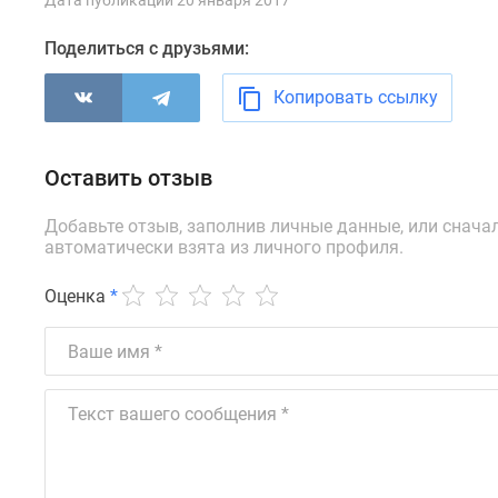
Дата публикации 20 января 2017
комнатные
Квартиры
Поделиться с друзьями:
на
карте
Копировать ссылку
Ипотечный
калькулятор
Семейная
ипотека
Оставить отзыв
Военная
ипотека
Добавьте отзыв, заполнив личные данные, или снача
Банки
автоматически взята из личного профиля.
и
программы
Оценка
*
Медиа
Новости
недвижимости
Мнение
эксперта
Аналитика
рынка
Покупателю
Экспертиза