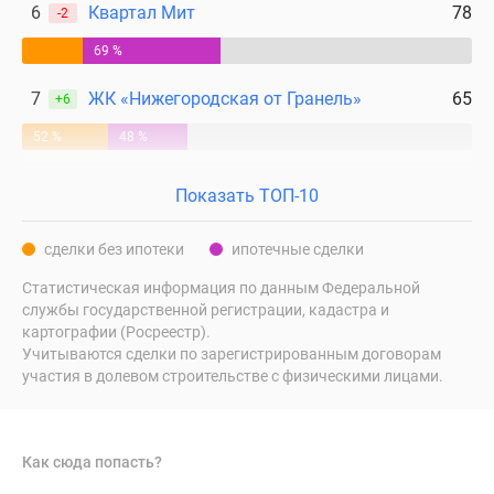
6
Квартал Мит
78
-2
поселки
у
69 %
водоема
7
ЖК «Нижегородская от Гранель»
65
+6
Коттеджные
поселки
52 %
48 %
в
ипотеку
Показать ТОП-10
Бизнес-
центры
сделки без ипотеки
ипотечные сделки
Коттеджи
Скидки
Статистическая информация по данным Федеральной
службы государственной регистрации, кадастра и
и
картографии (Росреестр).
акции
Учитываются сделки по зарегистрированным договорам
Макс
участия в долевом строительстве с физическими лицами.
Как сюда попасть?