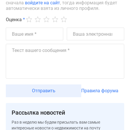
сначала
войдите на сайт
, тогда информация будет
Новости
автоматически взята из личного профиля.
недвижимости
Мнение
Оценка
*
эксперта
Аналитика
рынка
Покупателю
Экспертиза
новостроек
Эксперты
и
авторы
О
Отправить
Правила форума
проекте
Контакты
Реклама
Рассылка новостей
на
сайте
Раз в неделю мы будем присылать вам самые
интересные новости о недвижимости на почту
Vk