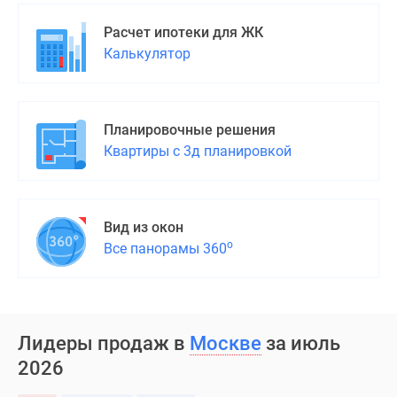
застройщиком
Rutube
Расчет ипотеки для ЖК
Поиск
Калькулятор
дома
в
Москве
Планировочные решения
Программа
Квартиры с 3д планировкой
реновации
в
Москве
Новостройки
Вид из окон
премиум-
о
Все панорамы 360
класса
Новостройки
бизнес-
класса
Лидеры продаж в
Москве
за июль
Рассрочка
2026
Траншевая
ипотека