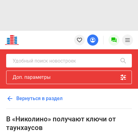
Новостройки
Квартиры
Ипотека
Новостройки
Удобный поиск новостроек
Москвы
Новостройки
Доп. параметры
Подмосковья
Новостройки
Новой
Вернуться в раздел
Москвы
Готовые
новостройки
В «Николино» получают ключи от
Новостройки
таунхаусов
на
карте