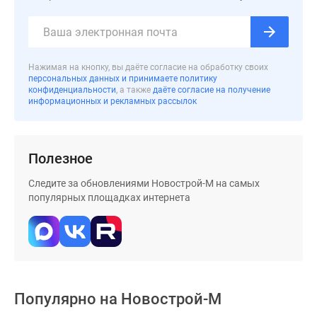
Дзен
Машино-
места
Апартаменты
Нажимая на кнопку, вы даёте согласие на обработку своих
персональных данных и принимаете политику
#траншевая
конфиденциальности
, а также
даёте согласие на получение
ипотека
информационных и рекламных рассылок
#рассрочка
ИТ-
ипотека
Полезное
Квартиры
Следите за обновлениями Новострой-М на самых
со
популярных площадках интернета
скидками
до
41%
Видео
360°
новостроек
Популярно на
Новострой-М
Субсидированная