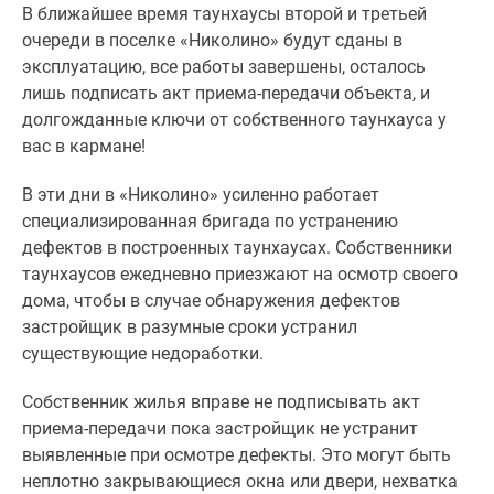
В ближайшее время таунхаусы второй и третьей
Специальные
очереди в поселке «Николино» будут сданы в
предложения
эксплуатацию, все работы завершены, осталось
Коммерческие
лишь подписать акт приема-передачи объекта, и
помещения
долгожданные ключи от собственного таунхауса у
Продавцы
вас в кармане!
и
застройщики
В эти дни в «Николино» усиленно работает
Панорамы
специализированная бригада по устранению
новостроек
дефектов в построенных таунхаусах. Собственники
Видеообзор
таунхаусов ежедневно приезжают на осмотр своего
новостроек
дома, чтобы в случае обнаружения дефектов
Экспертиза
застройщик в разумные сроки устранил
новостроек
существующие недоработки.
Экология
Москвы
Собственник жилья вправе не подписывать акт
и
приема-передачи пока застройщик не устранит
Подмосковья
выявленные при осмотре дефекты. Это могут быть
Студии
неплотно закрывающиеся окна или двери, нехватка