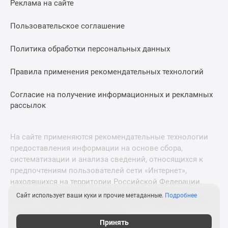
Реклама на сайте
Дзен
Машино-
Пользовательское соглашение
места
Апартаменты
Политика обработки персональных данных
#траншевая
Правила применения рекомендательных технологий
ипотека
#рассрочка
Согласие на получение информационных и рекламных
ИТ-
рассылок
ипотека
Квартиры
со
На сайте применяются рекомендательные технологии
скидками
предоставления информации на основе сбора,
до
систематизации и анализа сведений, относящихся к
41%
предпочтениям пользователей сети «Интернет»,
находящихся на территории Российской Федерации.
Видео
360°
Сайт использует ваши куки и прочие метаданные.
Подробнее
© 2011—2026 Новострой-М. Все права защищены. Всё,
новостроек
что нужно знать о новостройках
Субсидированная
Принять