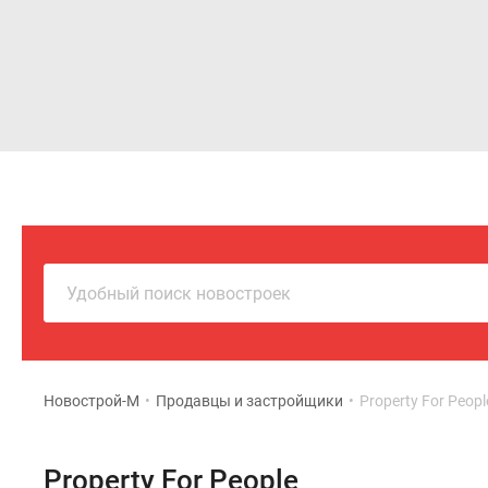
Новостройки
Квартиры
Удобный поиск новостроек
Новострой-М
•
Продавцы и застройщики
•
Property For Peopl
Property For People