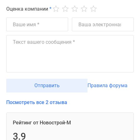
Дома
Оценка компании
*
и
коттеджи
Коттеджные
поселки
в
Новой
Москве
Готовые
коттеджные
поселки
Отправить
Правила форума
Строящиеся
коттеджные
поселки
Посмотреть все 2 отзыва
Коттеджные
поселки
Рейтинг от Новострой-М
в
лесу
3.9
Коттеджные