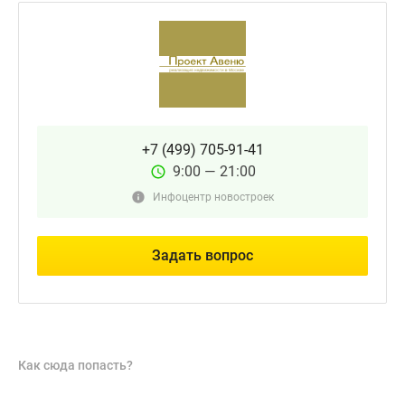
1-
комнатные
2-
комнатные
3-
комнатные
Квартиры
+7 (499) 705-91-41
на
9:00 — 21:00
карте
Инфоцентр новостроек
Ипотечный
калькулятор
Семейная
Задать вопрос
ипотека
Военная
ипотека
Банки
и
Как сюда попасть?
программы
Медиа