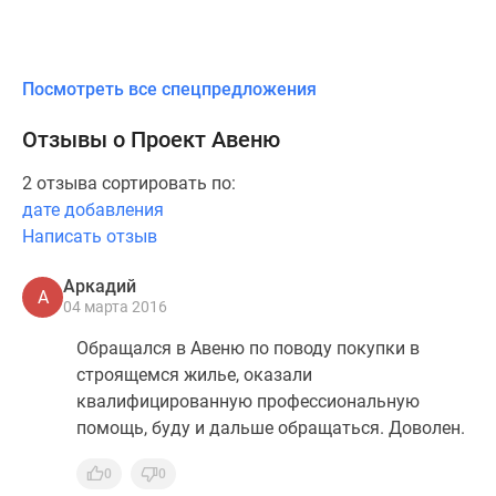
Дзен
Машино-
места
Посмотреть все спецпредложения
Апартаменты
#траншевая
Отзывы о Проект Авеню
ипотека
2 отзыва сортировать по:
#рассрочка
дате добавления
ИТ-
Написать отзыв
ипотека
Квартиры
Аркадий
со
А
04 марта 2016
скидками
до
Обращался в Авеню по поводу покупки в
41%
строящемся жилье, оказали
Видео
квалифицированную профессиональную
360°
помощь, буду и дальше обращаться. Доволен.
новостроек
Субсидированная
0
0