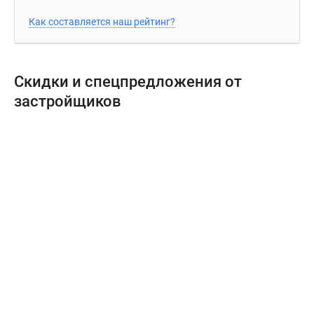
поселки
Как составляется наш рейтинг?
у
водоема
Коттеджные
Скидки и спецпредложения от
поселки
застройщиков
в
ипотеку
Бизнес-
центры
Коттеджи
Скидки
и
акции
Макс