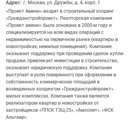
Адрес:
г. Москва, ул. Дружбы, д. 4, корп. 1
Специальные
«Проект Авеню» входит в строительный холдинг
предложения
«Гражданстройпроект». Риэлторская компания
Коммерческие
«Проект авеню» была основана в 2000-м году и
помещения
специализируется на всех видах операций с
Продавцы
недвижимостью на первичном рынке (квартиры в
и
новостройках, нежилые помещения). Компания
застройщики
оказывает поддержку при проведении сделок купли-
Панорамы
продажи, привлекает инвестиции в строительство,
новостроек
оказывает юридическую поддержку. Компания
Видеообзор
выступает в роли поверенного при оформлении в
новостроек
собственность коммерческих площадей в
Экспертиза
возведенных холдингом «Гражданстройпроект»
новостроек
жилых комплексах. Компания также является
Экология
реализатором квартир в новостройках от
Москвы
застройщиков «ППСК ТЭЦ-25», «Амсолит», «ФСК
и
Альтаир».
Подмосковья
Студии