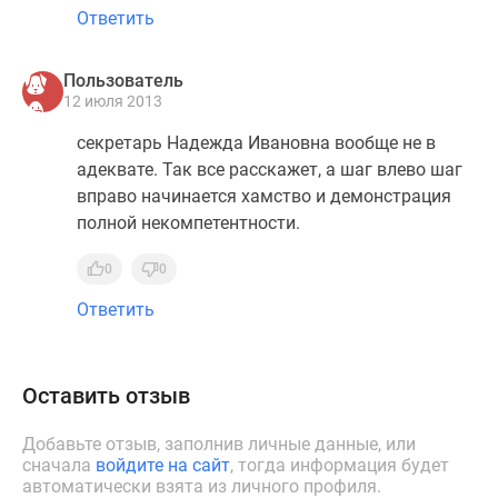
застройщиком
Ответить
Rutube
Поиск
Пользователь
дома
12 июля 2013
в
Москве
секретарь Надежда Ивановна вообще не в
Программа
адеквате. Так все расскажет, а шаг влево шаг
реновации
вправо начинается хамство и демонстрация
в
полной некомпетентности.
Москве
0
0
Новостройки
премиум-
Ответить
класса
Новостройки
бизнес-
Оставить отзыв
класса
Рассрочка
Добавьте отзыв, заполнив личные данные, или
Траншевая
сначала
войдите на сайт
, тогда информация будет
автоматически взята из личного профиля.
ипотека