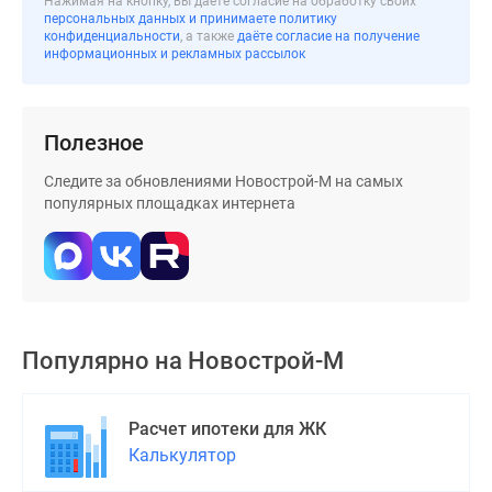
Нажимая на кнопку, вы даёте согласие на обработку своих
застройщиком
персональных данных и принимаете политику
Rutube
конфиденциальности
, а также
даёте согласие на получение
информационных и рекламных рассылок
Поиск
дома
в
Москве
Полезное
Программа
Следите за обновлениями Новострой-М на самых
реновации
популярных площадках интернета
в
Москве
Новостройки
премиум-
класса
Новостройки
Популярно на
Новострой-М
бизнес-
класса
Рассрочка
Расчет ипотеки для ЖК
Траншевая
Калькулятор
ипотека