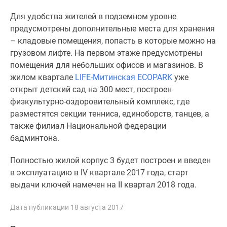
1-
комнатные
Для удобства жителей в подземном уровне
2-
предусмотрены дополнительные места для хранения
комнатные
– кладовые помещения, попасть в которые можно на
3-
грузовом лифте. На первом этаже предусмотрены
комнатные
помещения для небольших офисов и магазинов. В
Квартиры
жилом квартале
LIFE-Митинская ECOPARK
уже
на
открыт детский сад на 300 мест, построен
карте
физкультурно-оздоровительный комплекс, где
Ипотечный
разместятся секции тенниса, единоборств, танцев, а
калькулятор
также филиал Национальной федерации
Семейная
бадминтона.
ипотека
Полностью жилой корпус 3 будет построен и введен
Военная
в эксплуатацию в IV квартале 2017 года, старт
ипотека
выдачи ключей намечен на II квартал 2018 года.
Банки
и
Дата публикации 18 августа 2017
программы
Медиа