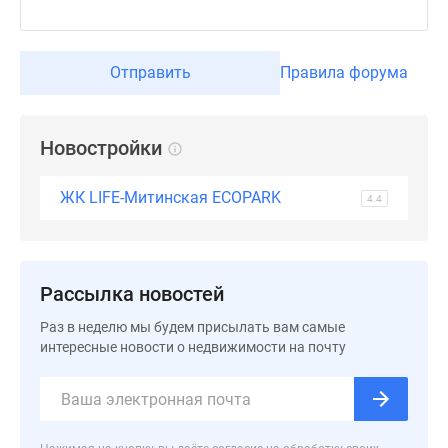
Дзен
Машино-
места
Отправить
Правила форума
Апартаменты
#траншевая
ипотека
Новостройки
#рассрочка
ИТ-
ЖК LIFE-Митинская ECOPARK
4.4
ипотека
Квартиры
со
скидками
Рассылка новостей
до
Раз в неделю мы будем присылать вам самые
41%
интересные новости о недвижимости на почту
Видео
360°
новостроек
Субсидированная