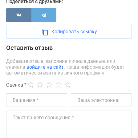
Поделиться с друзьями:
Новости
недвижимости
Мнение
эксперта
Копировать ссылку
Аналитика
рынка
Оставить отзыв
Покупателю
Экспертиза
Добавьте отзыв, заполнив личные данные, или
новостроек
сначала
войдите на сайт
, тогда информация будет
Эксперты
автоматически взята из личного профиля.
и
Оценка
*
авторы
О
проекте
Контакты
Реклама
на
сайте
Vk