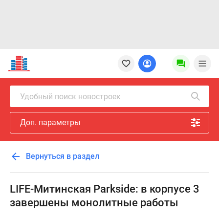
Новостройки
Квартиры
Ипотека
Новостройки
Удобный поиск новостроек
Москвы
Новостройки
Доп. параметры
Подмосковья
Новостройки
Новой
Вернуться в раздел
Москвы
Готовые
новостройки
LIFE-Митинская Parkside: в корпусе 3
Новостройки
завершены монолитные работы
на
карте