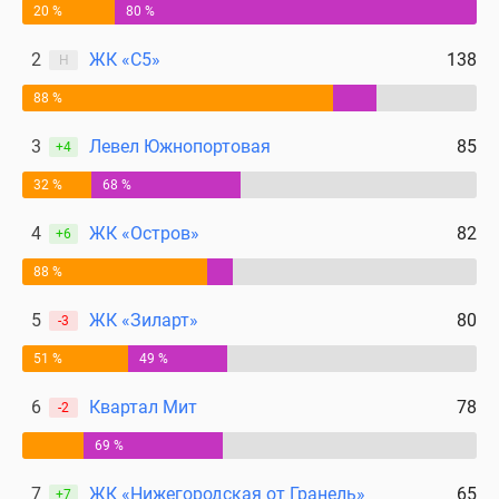
20 %
80 %
поселки
у
2
ЖК «С5»
138
Н
водоема
88 %
Коттеджные
поселки
3
Левел Южнопортовая
85
+4
в
ипотеку
32 %
68 %
Бизнес-
4
ЖК «Остров»
82
+6
центры
Коттеджи
88 %
Скидки
и
5
ЖК «Зиларт»
80
-3
акции
51 %
49 %
Макс
6
Квартал Мит
78
-2
69 %
7
ЖК «Нижегородская от Гранель»
65
+7