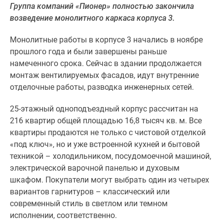
Группа компаний «Пионер» полностью закончила
Специальные
возведение монолитного каркаса корпуса 3.
предложения
Коммерческие
Монолитные работы в корпусе 3 начались в ноябре
помещения
прошлого года и были завершены раньше
Продавцы
намеченного срока. Сейчас в здании продолжается
и
монтаж вентилируемых фасадов, идут внутренние
застройщики
отделочные работы, разводка инженерных сетей.
Панорамы
новостроек
25-этажный одноподъездный корпус рассчитан на
Видеообзор
216 квартир общей площадью 16,8 тысяч кв. м. Все
новостроек
квартиры продаются не только с чистовой отделкой
Экспертиза
«под ключ», но и уже встроенной кухней и бытовой
новостроек
техникой – холодильником, посудомоечной машиной,
Экология
электрической варочной панелью и духовым
Москвы
шкафом. Покупатели могут выбрать один из четырех
и
вариантов гарнитуров – классический или
Подмосковья
современный стиль в светлом или темном
Студии
исполнении, соответственно.