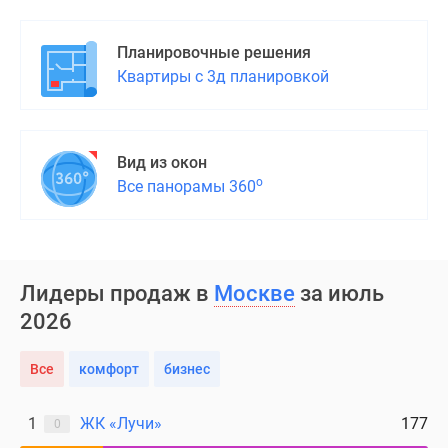
Дома
и
Планировочные решения
коттеджи
Квартиры с 3д планировкой
Коттеджные
поселки
в
Новой
Вид из окон
Москве
о
Все панорамы 360
Готовые
коттеджные
поселки
Строящиеся
Лидеры продаж в
Москве
за июль
коттеджные
2026
поселки
Коттеджные
Все
комфорт
бизнес
поселки
в
лесу
1
ЖК «Лучи»
177
0
Коттеджные