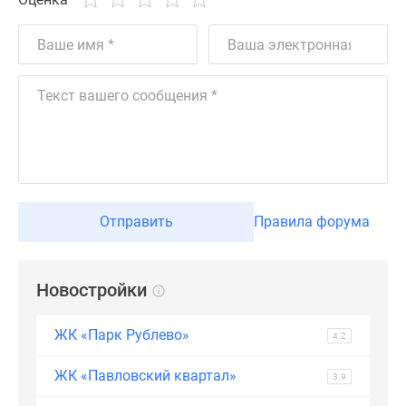
Дзен
Машино-
места
Апартаменты
#траншевая
ипотека
#рассрочка
ИТ-
ипотека
Квартиры
Отправить
Правила форума
со
скидками
до
Новостройки
41%
Видео
ЖК «Парк Рублево»
4.2
360°
новостроек
ЖК «Павловский квартал»
3.9
Субсидированная