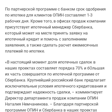
1-
комнатные
По партнерской программе с банком срок одобрения
2-
по ипотеке для клиентов ОПИН составляет 1-3
комнатные
рабочих дня. Кроме того, в офисах продаж компании
3-
присутствует ипотечный менеджер Сбербанка,
комнатные
который может на месте принять заявку на
Квартиры
ипотечный кредит и помочь с заполнением
на
заявления, а также сделать расчет ежемесячных
карте
платежей по ипотеке.
Ипотечный
калькулятор
«В настоящий момент доля ипотечных сделок в
Семейная
наших проектах составляет порядка 70% и бОльшая
ипотека
их часть совершается по ипотечной программе от
Военная
Сбербанка. Крупнейший российский банк предлагает
ипотека
исключительные условия ипотечного кредитования и
Банки
подтверждает надежность сделки, – комментирует
и
Директор департамента продаж компании ОПИН
программы
Наталия Немчанинова. – Благодаря партнерской
Медиа
программе ОПИН и Сбербанка в наших проектах