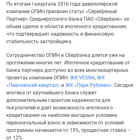
По итогам I квартала 2016 года девелоперской
Специальные
компании ОПИН присвоен статус «Серебряный
предложения
Партнер» Среднерусского банка ПАО «Сбербанк» за
Коммерческие
объем сделок в области ипотечного кредитования,
помещения
что подтверждает надежность и финансовую
Продавцы
стабильность застройщика.
и
застройщики
Сотрудничество ОПИН и Сбербанка длится уже на
Панорамы
протяжении многих лет. Ипотечное кредитование от
новостроек
банка партнера доступно во всех многоквартирных
Видеообзор
проектах компании ОПИН:
ЖК VESNA
,
ЖК
новостроек
«Павловский квартал»
и
ЖК «Парк Рублево»
. Сегодня
Экспертиза
ипотека от крупнейшего банка служит
новостроек
дополнительным гарантом надежности для
Экология
покупателей и дает возможность ипотечного
Москвы
кредитования на наиболее выгодных условиях:
и
первоначальный взнос в зависимости от условий
Подмосковья
программы начинается от 15%, процентная ставка –
Студии
от 12%.