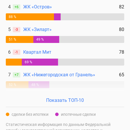
4
ЖК «Остров»
82
+6
88 %
5
ЖК «Зиларт»
80
-3
51 %
49 %
6
Квартал Мит
78
-1
69 %
7
ЖК «Нижегородская от Гранель»
65
+7
52 %
48 %
Показать ТОП-10
сделки без ипотеки
ипотечные сделки
Статистическая информация по данным Федеральной