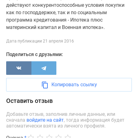
Новости
действуют конкурентоспособные условия покупки
недвижимости
как по господдержке, так и по социальным
Мнение
программа кредитования - Ипотека плюс
эксперта
материнский капитал и Военная ипотека».
Аналитика
рынка
Дата публикации 21 апреля 2016
Покупателю
Поделиться с друзьями:
Экспертиза
новостроек
Эксперты
и
Копировать ссылку
авторы
О
Оставить отзыв
проекте
Контакты
Добавьте отзыв, заполнив личные данные, или
Реклама
сначала
войдите на сайт
, тогда информация будет
на
автоматически взята из личного профиля.
сайте
Vk
Оценка
*