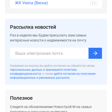
застройщиком
ЖК Vesna (Весна)
3.9
Rutube
Поиск
дома
в
Рассылка новостей
Москве
Раз в неделю мы будем присылать вам самые
Программа
интересные новости о недвижимости на почту
реновации
в
Москве
Новостройки
Нажимая на кнопку, вы даёте согласие на обработку своих
премиум-
персональных данных и принимаете политику
класса
конфиденциальности
, а также
даёте согласие на получение
информационных и рекламных рассылок
Новостройки
бизнес-
класса
Полезное
Рассрочка
Траншевая
Следите за обновлениями Новострой-М на самых
ипотека
популярных площадках интернета