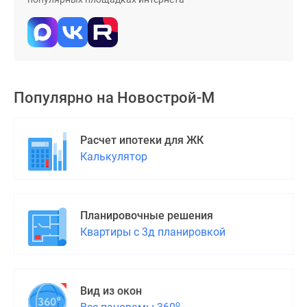
Дома
и
коттеджи
Коттеджные
поселки
в
Популярно на
Новострой-М
Новой
Москве
Расчет ипотеки для ЖК
Готовые
Калькулятор
коттеджные
поселки
Строящиеся
коттеджные
Планировочные решения
поселки
Квартиры с 3д планировкой
Коттеджные
поселки
в
лесу
Вид из окон
Коттеджные
о