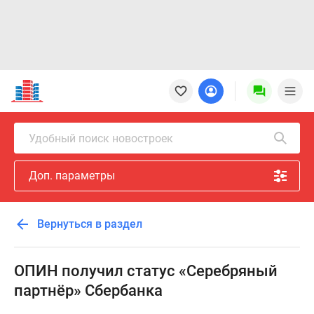
Новостройки
Квартиры
Ипотека
Новостройки
Удобный поиск новостроек
Москвы
Новостройки
Доп. параметры
Подмосковья
Новостройки
Новой
Вернуться в раздел
Москвы
Готовые
новостройки
ОПИН получил статус «Серебряный
Новостройки
партнёр» Сбербанка
на
карте