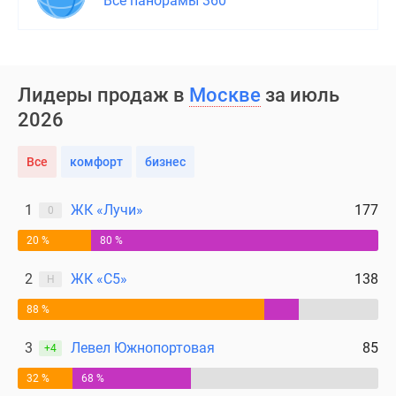
Все панорамы 360
поселки
у
водоема
Коттеджные
Лидеры продаж в
Москве
за июль
поселки
2026
в
ипотеку
Все
комфорт
бизнес
Бизнес-
центры
1
ЖК «Лучи»
177
Коттеджи
0
Скидки
20 %
80 %
и
акции
2
ЖК «С5»
138
Н
Макс
88 %
3
Левел Южнопортовая
85
+4
32 %
68 %