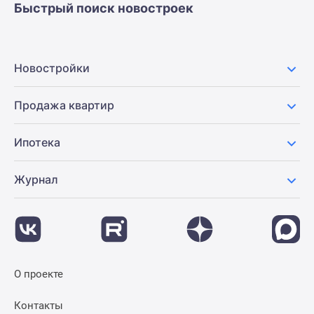
Быстрый поиск новостроек
Новости
недвижимости
Мнение
эксперта
Новостройки
Аналитика
рынка
Продажа квартир
Покупателю
Экспертиза
Ипотека
новостроек
Эксперты
и
Журнал
авторы
О
проекте
Контакты
Реклама
О проекте
на
сайте
Контакты
Vk