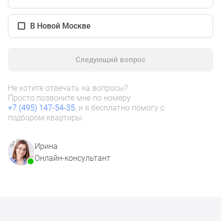
1-
комнатные
В Новой Москве
2-
комнатные
3-
Следующий вопрос
комнатные
Квартиры
на
Не хотите отвечать на вопросы?
карте
Просто позвоните мне по номеру
+7 (495) 147-54-35
, и я бесплатно помогу с
Ипотечный
подбором квартиры.
калькулятор
Семейная
ипотека
Ирина
Военная
Онлайн-консультант
ипотека
Банки
и
программы
Медиа