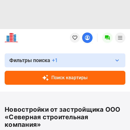
Новостройки
Квартиры
Ипотека
Новостройки
Москвы
Фильтры поиска
+1
Новостройки
Подмосковья
Поиск квартиры
Новостройки
Новой
Москвы
Готовые
Новостройки от застройщика ООО
новостройки
Новостройки
«Северная строительная
на
компания»
карте