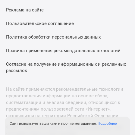
Дзен
Реклама на сайте
Машино-
места
Пользовательское соглашение
Апартаменты
#траншевая
Политика обработки персональных данных
ипотека
#рассрочка
Правила применения рекомендательных технологий
ИТ-
Согласие на получение информационных и рекламных
ипотека
рассылок
Квартиры
со
скидками
На сайте применяются рекомендательные технологии
до
предоставления информации на основе сбора,
41%
систематизации и анализа сведений, относящихся к
Видео
предпочтениям пользователей сети «Интернет»,
360°
находящихся на территории Российской Федерации.
новостроек
Сайт использует ваши куки и прочие метаданные.
Подробнее
© 2011—2026 Новострой-М. Все права защищены. Всё,
Субсидированная
что нужно знать о новостройках