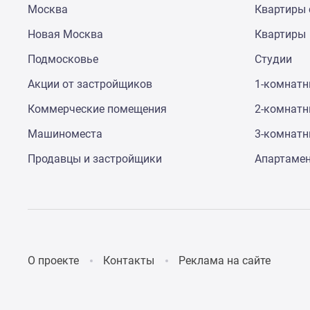
Москва
Квартиры 
до
41%
Новая Москва
Квартиры
Видео
360°
Подмосковье
Студии
новостроек
Субсидированная
Акции от застройщиков
1-комнат
застройщиком
Коммерческие помещения
2-комнат
Rutube
Поиск
Машиноместа
3-комнат
дома
в
Продавцы и застройщики
Апартаме
Москве
Программа
реновации
в
Москве
Новостройки
премиум-
О проекте
Контакты
Реклама на сайте
класса
Новостройки
бизнес-
класса