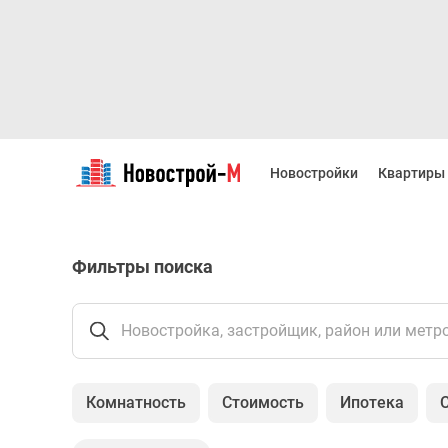
Новостройки
Квартиры
Новостройки
Квартиры
Ипотека
Новостройки
Москвы
Новостройки
Фильтры поиска
Подмосковья
Новостройки
Новой
Москвы
Новостройка, застройщик, район или метр
Готовые
новостройки
Новостройки
Комнатность
Стоимость
Ипотека
на
карте