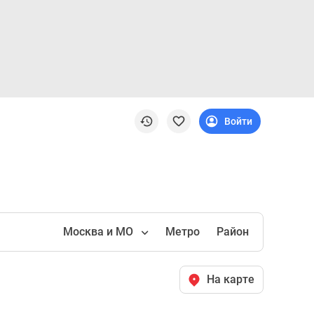
Войти
Москва и МО
Метро
Район
На карте