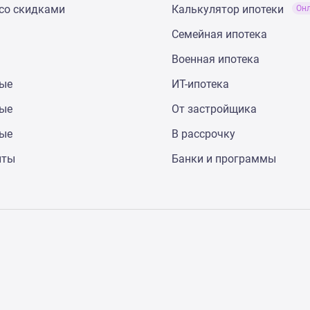
со скидками
Калькулятор ипотеки
Он
Семейная ипотека
Военная ипотека
ные
ИТ-ипотека
ные
От застройщика
ные
В рассрочку
нты
Банки и программы