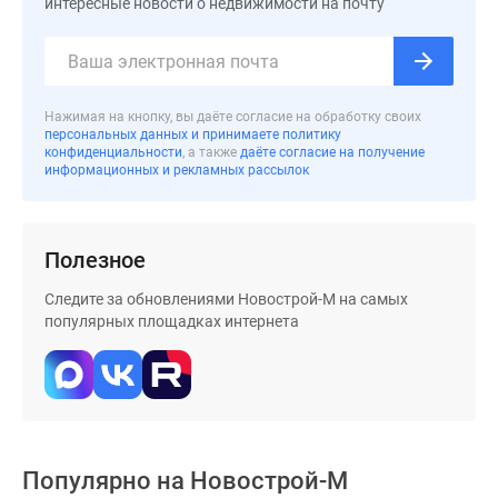
интересные новости о недвижимости на почту
Дома
и
коттеджи
Коттеджные
Нажимая на кнопку, вы даёте согласие на обработку своих
поселки
персональных данных и принимаете политику
в
конфиденциальности
, а также
даёте согласие на получение
информационных и рекламных рассылок
Новой
Москве
Готовые
коттеджные
Полезное
поселки
Следите за обновлениями Новострой-М на самых
Строящиеся
популярных площадках интернета
коттеджные
поселки
Коттеджные
поселки
в
лесу
Популярно на
Новострой-М
Коттеджные