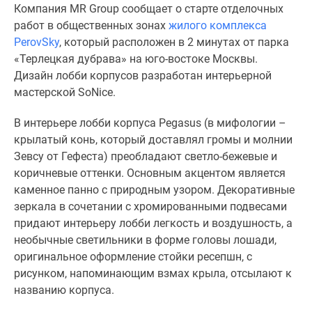
Компания MR Group сообщает о старте отделочных
Специальные
работ в общественных зонах
жилого комплекса
предложения
PerovSky
, который расположен в 2 минутах от парка
Коммерческие
«Терлецкая дубрава» на юго-востоке Москвы.
помещения
Дизайн лобби корпусов разработан интерьерной
Продавцы
мастерской SoNice.
и
застройщики
В интерьере лобби корпуса Pegasus (в мифологии –
Панорамы
крылатый конь, который доставлял громы и молнии
новостроек
Зевсу от Гефеста) преобладают светло-бежевые и
Видеообзор
коричневые оттенки. Основным акцентом является
новостроек
каменное панно с природным узором. Декоративные
Экспертиза
зеркала в сочетании с хромированными подвесами
новостроек
придают интерьеру лобби легкость и воздушность, а
Экология
необычные светильники в форме головы лошади,
Москвы
оригинальное оформление стойки ресепшн, с
и
рисунком, напоминающим взмах крыла, отсылают к
Подмосковья
названию корпуса.
Студии