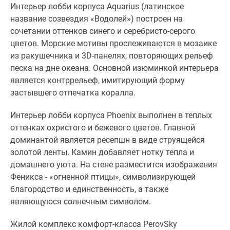
1-
Интерьер лобби корпуса Aquarius (латинское
комнатные
название созвездия «Водолей») построен на
2-
сочетании оттенков синего и серебристо-серого
комнатные
цветов. Морские мотивы прослеживаются в мозаике
3-
из ракушечника и 3D-панелях, повторяющих рельеф
комнатные
песка на дне океана. Основной изюминкой интерьера
Квартиры
является контррельеф, имитирующий форму
на
застывшего отпечатка коралла.
карте
Ипотечный
Интерьер лобби корпуса Phoenix выполнен в теплых
калькулятор
оттенках охристого и бежевого цветов. Главной
Семейная
доминантой является ресепшн в виде струящейся
ипотека
золотой ленты. Камин добавляет нотку тепла и
Военная
домашнего уюта. На стене разместится изображения
ипотека
Феникса - «огненной птицы», символизирующей
Банки
благородство и единственность, а также
и
являющуюся солнечным символом.
программы
Жилой комплекс комфорт-класса PerovSky
Медиа