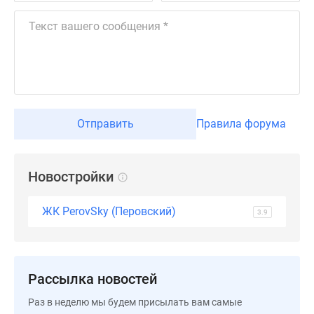
застройщиком
Rutube
Поиск
дома
в
Москве
Программа
реновации
Отправить
Правила форума
в
Москве
Новостройки
Новостройки
премиум-
класса
ЖК PerovSky (Перовский)
3.9
Новостройки
бизнес-
класса
Рассрочка
Рассылка новостей
Траншевая
Раз в неделю мы будем присылать вам самые
ипотека