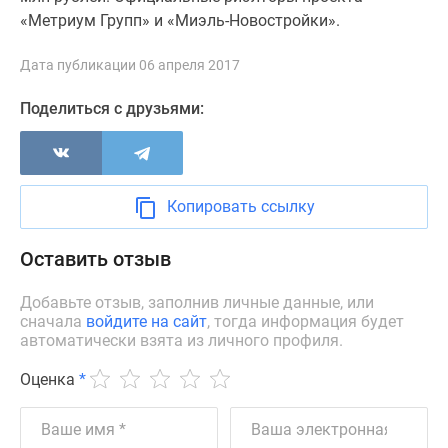
«Метриум Групп» и «Миэль-Новостройки».
Дзен
Машино-
Дата публикации 06 апреля 2017
места
Апартаменты
Поделиться с друзьями:
#траншевая
ипотека
#рассрочка
ИТ-
Копировать ссылку
ипотека
Квартиры
Оставить отзыв
со
скидками
Добавьте отзыв, заполнив личные данные, или
до
сначала
войдите на сайт
, тогда информация будет
41%
автоматически взята из личного профиля.
Видео
Оценка
*
360°
новостроек
Субсидированная