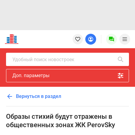
Новостройки
Квартиры
Ипотека
Новостройки
Удобный поиск новостроек
Москвы
Новостройки
Доп. параметры
Подмосковья
Новостройки
Новой
Вернуться в раздел
Москвы
Готовые
новостройки
Образы стихий будут отражены в
Новостройки
общественных зонах ЖК PerovSky
на
карте