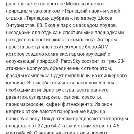
располагается на востоке Москвы рядом с
Новости
природным заказником «Терлецкий парк» и зоной
недвижимости
отдыха «Терлецкая дубрава», по адресу Шоссе
Мнение
Энтузиастов, 88. Вход в парк с каскадом прудов,
эксперта
беседками для отдыха и спортивными площадками
Аналитика
находится напротив жилого комплекса. Автором
рынка
проекта выступило архитектурное бюро ADM,
Покупателю
которое создало комплекс, гармонирующий с
Экспертиза
окружающей природой. PerovSky состоит из трех 23-
новостроек
этажных корпусов, объединенных стилобатом,
Эксперты
фасады комплекса будут выполнены из клинкерного
и
кирпича. В стилобатной части расположена вся
авторы
необходимая инфраструктура: центр раннего
О
развития, супермаркеты, салоны красоты,
проекте
парикмахерские, кафе и фитнес-центр. Из окон
Контакты
квартир открываются панорамные виды на
Реклама
парковую зону. Покупателям предлагаются квартиры
на
площадью от 27 до 64,7 кв. м и стоимостью от 4,5
сайте
млн рублей. Официальные риэлторы проекта –
Vk