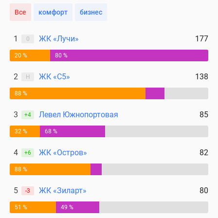
Все
комфорт
бизнес
1
ЖК «Лучи»
177
0
20 %
80 %
2
ЖК «С5»
138
Н
88 %
3
Левел Южнопортовая
85
+4
32 %
68 %
4
ЖК «Остров»
82
+6
88 %
5
ЖК «Зиларт»
80
-3
51 %
49 %