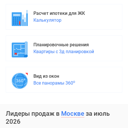
поселки
у
Расчет ипотеки для ЖК
водоема
Калькулятор
Коттеджные
поселки
в
Планировочные решения
ипотеку
Квартиры с 3д планировкой
Бизнес-
центры
Коттеджи
Скидки
Вид из окон
и
о
Все панорамы 360
акции
Макс
Лидеры продаж в
Москве
за июль
2026