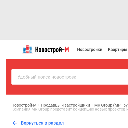
Новостройки
Квартиры
Новостройки
Квартиры
Ипотека
Новостройки
Москвы
Новостройки
Подмосковья
Удобный поиск новостроек
Новостройки
Новой
Москвы
Готовые
новостройки
Новострой-М
•
Продавцы и застройщики
•
MR Group (МР Гру
Компания MR Group представит концепцию новых проектов 
Новостройки
на
карте
Вернуться в раздел