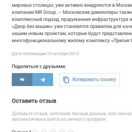
новостроек
мировых столицах, уже активно внедряются в Москве,
Эксперты
компании MR Group. – Московские девелоперы также
и
авторы
комплексный подход, продуманная инфраструктура и
О
«Двор без машин» уже становятся правилом для каче
проекте
нашим новым проектам, которые будут представлены
Контакты
многофункциональному жилому комплексу «Пресня С
Реклама
на
Дата публикации 16 октября 2015
сайте
Vk
Дзен
Поделиться с друзьями:
Машино-
места
Копировать ссылку
Апартаменты
#траншевая
ипотека
Оставить отзыв
#рассрочка
ИТ-
ипотека
Добавьте отзыв, заполнив личные данные, или снача
автоматически взята из личного профиля.
Квартиры
со
скидками