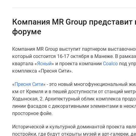
Специальные
предложения
Коммерческие
помещения
Компания MR Group представит
Продавцы
форуме
и
застройщики
Панорамы
новостроек
Компания MR Group выступит партнером выставочно
Видеообзор
который состоится 16-17 октября в Манеже. В рамка
новостроек
квартала «
Ясный
» и проекта компании
Coalco
под уп
Экспертиза
комплекса «Пресня Сити».
новостроек
Экология
«
Пресня Сити
» - это новый многофункциональный жил
Москвы
и
км от Кремля и в пешей доступности от станций метро
Подмосковья
Ходынская, 2. Архитектурный облик комплекса прод
Студии
линии фасадов с декоративными элементами в неокл
1-
просторное фойе.
комнатные
2-
Исторической и культурной доминантой проекта являе
комнатные
3-
постройки, где будут открыты музей и арт-галереи, 