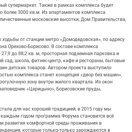
ый супермаркет. Также в рамках комплекса будет
ю более 3000 кв.м. Из апартаментов комплекса
еличественные московские высотки, Дом Правительства,
х ходьбы от станции метро «Домодедовская», по адресу
она Орехово-Борисово. В составе комплекса
7,9 до 88,2 кв. м, просторная подземная парковка и
 сад, школа, фитнес-центр, кафе и рестораны, бытовые
азин детских товаров. Автором проекта выступило
остью комплекса станет концепция «двор без машин»,
рогулочную зону внутри жилого квартала. Из окон
заповедник «Царицыно», Борисовские пруды,
тала для нас хорошей традицией, в 2015 году мы
 С каждым годом программа Форума становится всё
ии развития комфортной среды проживания в
тенденции, которые только-только зарождаются в