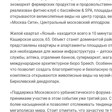
комнатные
экомаркет фермерских продуктов и продовольственн
Квартиры
реализован фитнеc-клуб с бассейном & SPA, площадь
на
открываются великолепные виды на центр города, в
карте
«Москва Сити», Центральный московский ипподром.
Ипотечный
калькулятор
Семейная
Жилой квартал «Ясный» находится всего в 10 минута
ипотека
Каширское шоссе, 65. Объект станет доминантой рай
Военная
представлены квартиры и апартаменты площадью от 2
ипотека
вся необходимая для жизни инфраструктура – детский
Банки
службы, аптека, отделения банков, супермаркет, маг
и
программы
международное архитектурное бюро Speech. Особенн
Медиа
что позволит создать благоприятную и безопасную п
Новости
комплекса открываются живописные виды на музей-
недвижимости
Бирюлевский дендропарк.
Мнение
эксперта
«Поддержка Московского урбанистического форума с
Аналитика
рынка
принимаем участие в этом событии уже третий раз.
Покупателю
более насыщенной и позволяет отслеживать тенденц
Экспертиза
мегаполисах мира. Стоит отметить, что зачастую те 