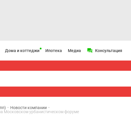
Дома и коттеджи
Ипотека
Медиа
Консультация
пп)
•
Новости компании
•
на Московском урбанистическом форуме