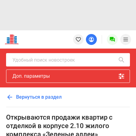
Новостройки
Квартиры
Ипотека
Новостройки
Удобный поиск новостроек
Москвы
Новостройки
Доп. параметры
Подмосковья
Новостройки
Новой
Вернуться в раздел
Москвы
Готовые
новостройки
Открываются продажи квартир с
Новостройки
отделкой в корпусе 2.10 жилого
на
комплекса «Зеленые аллеи»
карте