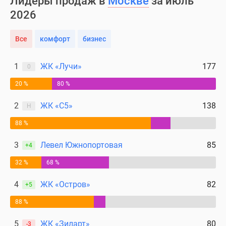
Лидеры продаж в
Москве
за июль
2026
Все
комфорт
бизнес
1
ЖК «Лучи»
177
0
20 %
80 %
2
ЖК «С5»
138
Н
88 %
3
Левел Южнопортовая
85
+4
32 %
68 %
4
ЖК «Остров»
82
+5
88 %
5
ЖК «Зиларт»
80
-3