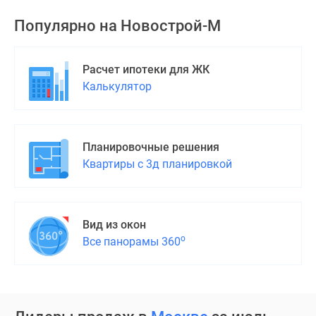
поселки
Популярно на
Новострой-М
у
водоема
Коттеджные
Расчет ипотеки для ЖК
поселки
Калькулятор
в
ипотеку
Бизнес-
Планировочные решения
центры
Квартиры с 3д планировкой
Коттеджи
Скидки
и
акции
Вид из окон
Макс
о
Все панорамы 360