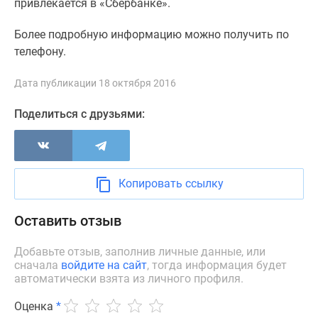
привлекается в «Сбербанке».
Дзен
Машино-
Более подробную информацию можно получить по
места
телефону.
Апартаменты
#траншевая
Дата публикации 18 октября 2016
ипотека
Поделиться с друзьями:
#рассрочка
ИТ-
ипотека
Квартиры
Копировать ссылку
со
скидками
Оставить отзыв
до
41%
Добавьте отзыв, заполнив личные данные, или
Видео
сначала
войдите на сайт
, тогда информация будет
360°
автоматически взята из личного профиля.
новостроек
Субсидированная
Оценка
*