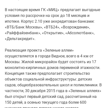
1-
комнатные
В настоящее время ГК «МИЦ» предлагает выгодные
2-
условия по рассрочке на срок до 18 месяцев и
комнатные
ипотеке. Корпус 2.10 уже аккредитован банками:
3-
«ВТБ/Банк Москвы», «ВТБ24», «Возрождение»,
комнатные
«Райффайзенбанк», «Открытие», «Абсолютбанк»,
Квартиры
«Дельтакредит».
на
карте
Реализация проекта «Зеленые аллеи»
Ипотечный
осуществляется в городе Видное, всего в 4 км от
калькулятор
Москвы. Жилой микрорайон будет состоять из 17
Семейная
монолитно-кирпичных домов переменой этажности.
ипотека
Концепция также предполагает строительство
Военная
объектов социальной инфраструктуры: детских
ипотека
садов, общеобразовательных школ и поликлиники. В
Банки
частности, 30 декабря 2015 года в «Зеленых аллеях»
и
был открыт первый детский сад, рассчитанный на
программы
150 детей, а осенью текущего года более 600
Медиа