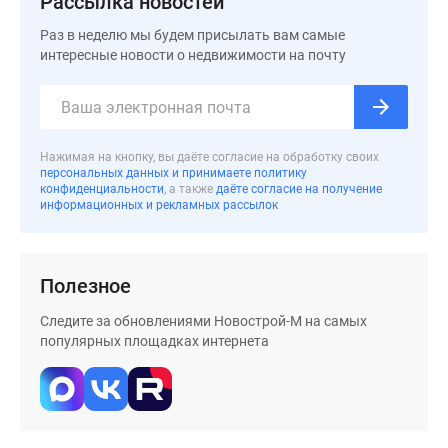
Рассылка новостей
Дома
Раз в неделю мы будем присылать вам самые
и
интересные новости о недвижимости на почту
коттеджи
Коттеджные
поселки
в
Новой
Нажимая на кнопку, вы даёте согласие на обработку своих
персональных данных и принимаете политику
Москве
конфиденциальности
, а также
даёте согласие на получение
Готовые
информационных и рекламных рассылок
коттеджные
поселки
Строящиеся
Полезное
коттеджные
Следите за обновлениями Новострой-М на самых
поселки
популярных площадках интернета
Коттеджные
поселки
в
лесу
Коттеджные