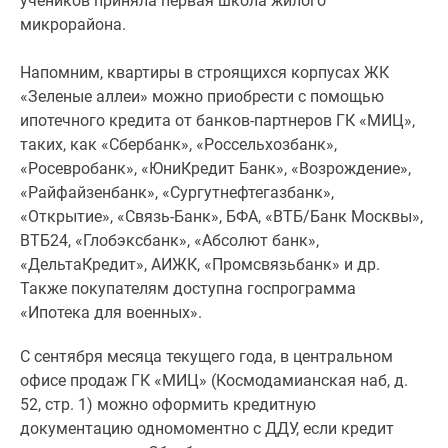
учеников приняла первая школа жилого
Новости
микрорайона.
недвижимости
Мнение
Напомним, квартиры в строящихся корпусах ЖК
эксперта
«Зеленые аллеи» можно приобрести с помощью
Аналитика
ипотечного кредита от банков-партнеров ГК «МИЦ»,
рынка
таких, как «Сбербанк», «Россельхозбанк»,
Покупателю
«Росевробанк», «ЮниКредит Банк», «Возрождение»,
Экспертиза
«Райфайзенбанк», «Сургутнефтегазбанк»,
новостроек
«Открытие», «Связь-Банк», БФА, «ВТБ/Банк Москвы»,
Эксперты
ВТБ24, «Глобэксбанк», «Абсолют банк»,
и
«ДельтаКредит», АИЖК, «Промсвязьбанк» и др.
авторы
Также покупателям доступна госпрограмма
О
«Ипотека для военных».
проекте
Контакты
С сентября месяца текущего года, в центральном
Реклама
офисе продаж ГК «МИЦ» (Космодамианская наб, д.
на
52, стр. 1) можно оформить кредитную
сайте
документацию одномоментно с ДДУ, если кредит
Vk