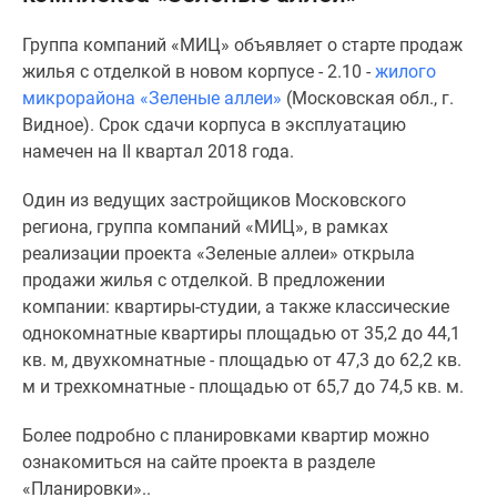
Специальные
Группа компаний «МИЦ» объявляет о старте продаж
предложения
жилья с отделкой в новом корпусе - 2.10 -
жилого
Коммерческие
микрорайона «Зеленые аллеи»
(Московская обл., г.
помещения
Видное). Срок сдачи корпуса в эксплуатацию
Продавцы
намечен на II квартал 2018 года.
и
застройщики
Один из ведущих застройщиков Московского
Панорамы
региона, группа компаний «МИЦ», в рамках
новостроек
реализации проекта «Зеленые аллеи» открыла
Видеообзор
продажи жилья с отделкой. В предложении
новостроек
компании: квартиры-студии, а также классические
Экспертиза
однокомнатные квартиры площадью от 35,2 до 44,1
новостроек
кв. м, двухкомнатные - площадью от 47,3 до 62,2 кв.
Экология
м и трехкомнатные - площадью от 65,7 до 74,5 кв. м.
Москвы
и
Более подробно с планировками квартир можно
Подмосковья
ознакомиться на сайте проекта в разделе
Студии
«Планировки»..