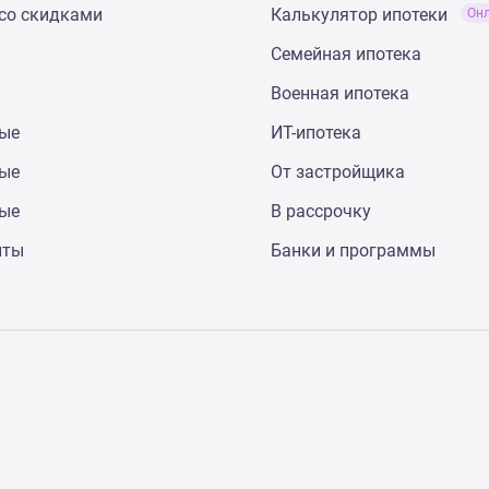
со скидками
Калькулятор ипотеки
Он
Семейная ипотека
Военная ипотека
ные
ИТ-ипотека
ные
От застройщика
ные
В рассрочку
нты
Банки и программы