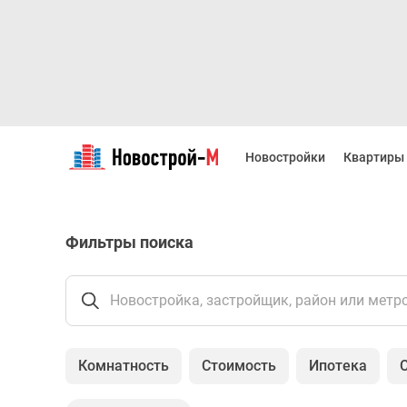
Новостройки
Квартиры
Новостройки
Квартиры
Ипотека
Новостройки
Москвы
Новостройки
Фильтры поиска
Подмосковья
Новостройки
Новой
Москвы
Новостройка, застройщик, район или метр
Готовые
новостройки
Новостройки
Комнатность
Стоимость
Ипотека
на
карте