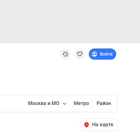
Войти
Москва и МО
Метро
Район
На карте