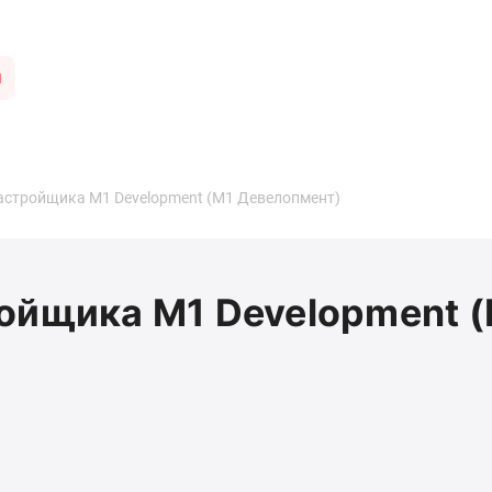
ы
астройщика M1 Development (М1 Девелопмент)
ойщика M1 Development 