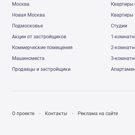
Москва
Квартиры 
до
41%
Новая Москва
Квартиры
Видео
360°
Подмосковье
Студии
новостроек
Субсидированная
Акции от застройщиков
1-комнат
застройщиком
Коммерческие помещения
2-комнат
Rutube
Поиск
Машиноместа
3-комнат
дома
в
Продавцы и застройщики
Апартаме
Москве
Программа
реновации
в
Москве
Новостройки
премиум-
О проекте
Контакты
Реклама на сайте
класса
Новостройки
бизнес-
класса