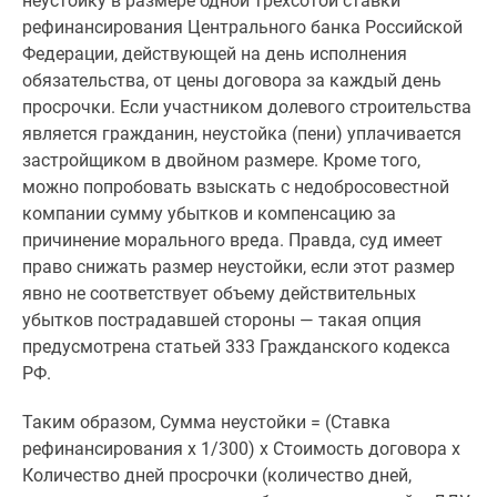
неустойку в размере одной трехсотой ставки
Новости
рефинансирования Центрального банка Российской
недвижимости
Федерации, действующей на день исполнения
Мнение
обязательства, от цены договора за каждый день
эксперта
просрочки. Если участником долевого строительства
Аналитика
является гражданин, неустойка (пени) уплачивается
рынка
застройщиком в двойном размере. Кроме того,
Покупателю
можно попробовать взыскать с недобросовестной
Экспертиза
компании сумму убытков и компенсацию за
новостроек
причинение морального вреда. Правда, суд имеет
Эксперты
право снижать размер неустойки, если этот размер
и
явно не соответствует объему действительных
авторы
убытков пострадавшей стороны — такая опция
О
предусмотрена статьей 333 Гражданского кодекса
проекте
РФ.
Контакты
Реклама
Таким образом, Сумма неустойки = (Ставка
на
рефинансирования х 1/300) х Стоимость договора х
сайте
Количество дней просрочки (количество дней,
Vk