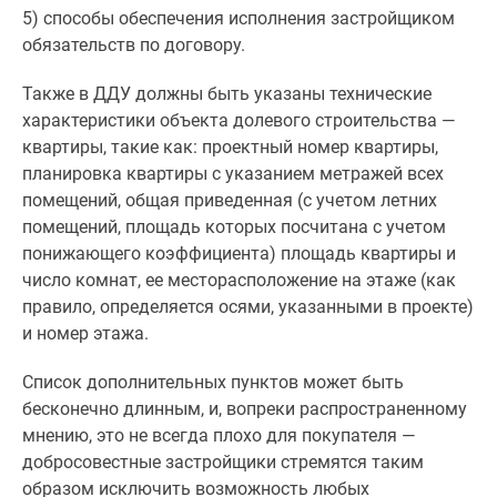
Дома
5) способы обеспечения исполнения застройщиком
и
обязательств по договору.
коттеджи
Также в ДДУ должны быть указаны технические
Коттеджные
характеристики объекта долевого строительства —
поселки
квартиры, такие как: проектный номер квартиры,
в
планировка квартиры с указанием метражей всех
Новой
помещений, общая приведенная (с учетом летних
Москве
помещений, площадь которых посчитана с учетом
Готовые
понижающего коэффициента) площадь квартиры и
коттеджные
число комнат, ее месторасположение на этаже (как
поселки
правило, определяется осями, указанными в проекте)
Строящиеся
и номер этажа.
коттеджные
поселки
Список дополнительных пунктов может быть
Коттеджные
бесконечно длинным, и, вопреки распространенному
поселки
мнению, это не всегда плохо для покупателя —
в
добросовестные застройщики стремятся таким
лесу
образом исключить возможность любых
Коттеджные