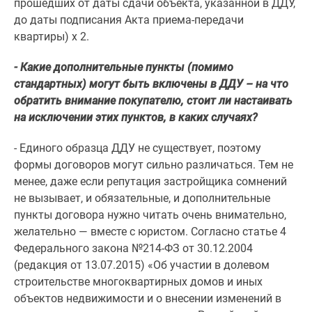
прошедших от даты сдачи объекта, указанной в ДДУ,
Дзен
до даты подписания Акта приема-передачи
Машино-
квартиры) x 2.
места
Апартаменты
- Какие дополнительные пункты (помимо
#траншевая
стандартных) могут быть включены в ДДУ – на что
ипотека
обратить внимание покупателю, стоит ли настаивать
#рассрочка
на исключении этих пунктов, в каких случаях?
ИТ-
- Единого образца ДДУ не существует, поэтому
ипотека
формы договоров могут сильно различаться. Тем не
Квартиры
менее, даже если репутация застройщика сомнений
со
не вызывает, и обязательные, и дополнительные
скидками
пункты договора нужно читать очень внимательно,
до
желательно — вместе с юристом. Согласно статье 4
41%
Федерального закона №214-ФЗ от 30.12.2004
Видео
(редакция от 13.07.2015) «Об участии в долевом
360°
строительстве многоквартирных домов и иных
новостроек
объектов недвижимости и о внесении изменений в
Субсидированная