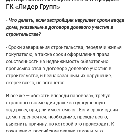
ГК «Лидер Групп»
Специальные
предложения
- Что делать, если застройщик нарушает сроки ввода
Коммерческие
дома, указанные в договоре долевого участия в
помещения
строительстве?
Продавцы
и
- Сроки завершения строительства, передачи жилья
застройщики
покупателю, а также сроки оформления права
Панорамы
собственности на недвижимость обязательно
новостроек
прописываются в договоре долевого участия в
Видеообзор
строительстве, и безнаказанным их нарушение,
новостроек
скорее всего, не останется.
Экспертиза
новостроек
И все же — «бежать впереди паровоза», требуя
Экология
страшного возмездия даже за однодневную
Москвы
задержку, вряд ли имеет смысл. Если сроки сдачи
и
дома переносятся, необходимо, прежде всего,
Подмосковья
выяснить причину, по которой это происходит. К
Студии
сожалению, российские реалии таковы, что