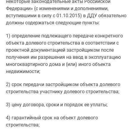
некоторые законодательные акты Российской
застройщиком
Федерации» (с изменениями и дополнениями,
Rutube
вступившими в силу с 01.10.2015) в ДДУ обязательно
Поиск
должны содержаться следующие пункты:
дома
в
1) определение подлежащего передаче конкретного
Москве
объекта долевого строительства в соответствии с
Программа
проектной документацией застройщиком после
реновации
получения им разрешения на ввод в эксплуатацию
в
многоквартирного дома и (или) иного объекта
Москве
недвижимости;
Новостройки
премиум-
2) срок передачи застройщиком объекта долевого
класса
строительства участнику долевого строительства;
Новостройки
бизнес-
3) цену договора, сроки и порядок ее уплаты;
класса
Рассрочка
4) гарантийный срок на объект долевого
Траншевая
строительства;
ипотека