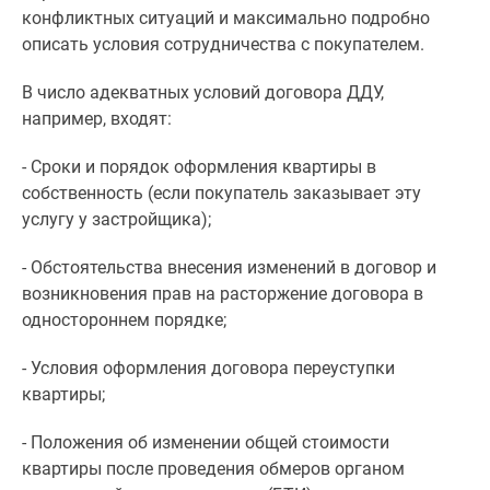
конфликтных ситуаций и максимально подробно
поселки
описать условия сотрудничества с покупателем.
у
водоема
В число адекватных условий договора ДДУ,
Коттеджные
например, входят:
поселки
в
- Сроки и порядок оформления квартиры в
ипотеку
собственность (если покупатель заказывает эту
Бизнес-
услугу у застройщика);
центры
Коттеджи
- Обстоятельства внесения изменений в договор и
Скидки
возникновения прав на расторжение договора в
и
одностороннем порядке;
акции
Макс
- Условия оформления договора переуступки
квартиры;
- Положения об изменении общей стоимости
квартиры после проведения обмеров органом