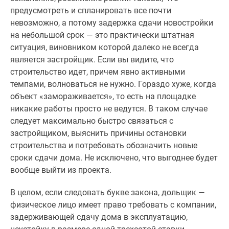
1-
предусмотреть и спланировать все почти
комнатные
невозможно, а потому задержка сдачи новостройки
2-
на небольшой срок — это практически штатная
комнатные
ситуация, виновником которой далеко не всегда
3-
является застройщик. Если вы видите, что
комнатные
строительство идет, причем явно активными
Квартиры
темпами, волноваться не нужно. Гораздо хуже, когда
на
объект «замораживается», то есть на площадке
карте
никакие работы просто не ведутся. В таком случае
Ипотечный
следует максимально быстро связаться с
калькулятор
застройщиком, выяснить причины остановки
Семейная
строительства и потребовать обозначить новые
ипотека
сроки сдачи дома. Не исключено, что выгоднее будет
Военная
вообще выйти из проекта.
ипотека
Банки
В целом, если следовать букве закона, дольщик —
и
физическое лицо имеет право требовать с компании,
программы
задерживающей сдачу дома в эксплуатацию,
Медиа