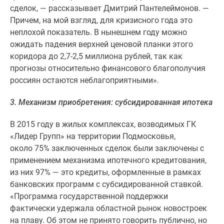
Новости
сделок, — рассказывает Дмитрий Пантелеймонов. —
недвижимости
Причем, на мой взгляд, для кризисного года это
Мнение
неплохой показатель. В нынешнем году можно
эксперта
ожидать падения верхней ценовой планки этого
Аналитика
коридора до 2,7-2,5 миллиона рублей, так как
рынка
прогнозы относительно финансового благополучия
Покупателю
россиян остаются неблагоприятными».
Экспертиза
3. Механизм приобретения: субсидированная ипотека
новостроек
Эксперты
В 2015 году в жилых комплексах, возводимых ГК
и
«Лидер Групп» на территории Подмосковья,
авторы
около 75% заключенных сделок были заключены с
О
применением механизма ипотечного кредитования,
проекте
из них 97% — это кредиты, оформленные в рамках
Контакты
банковских программ с субсидированной ставкой.
Реклама
«Программа государственной поддержки
на
фактически удержала областной рынок новостроек
сайте
на плаву. Об этом не принято говорить публично, но
Vk