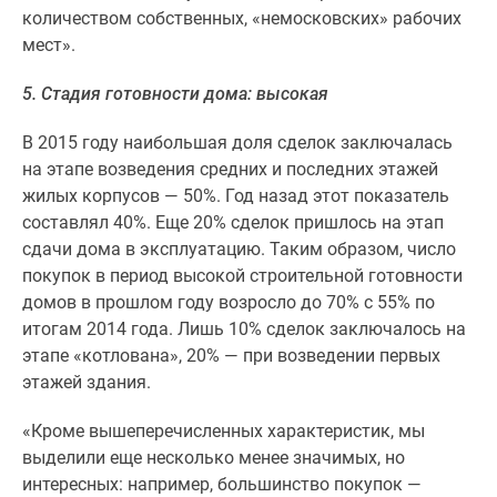
застройщиком
количеством собственных, «немосковских» рабочих
Rutube
мест».
Поиск
дома
5. Стадия готовности дома: высокая
в
Москве
В 2015 году наибольшая доля сделок заключалась
Программа
на этапе возведения средних и последних этажей
реновации
жилых корпусов — 50%. Год назад этот показатель
в
составлял 40%. Еще 20% сделок пришлось на этап
Москве
сдачи дома в эксплуатацию. Таким образом, число
Новостройки
покупок в период высокой строительной готовности
премиум-
домов в прошлом году возросло до 70% с 55% по
класса
итогам 2014 года. Лишь 10% сделок заключалось на
Новостройки
этапе «котлована», 20% — при возведении первых
бизнес-
этажей здания.
класса
«Кроме вышеперечисленных характеристик, мы
Рассрочка
выделили еще несколько менее значимых, но
Траншевая
интересных: например, большинство покупок —
ипотека