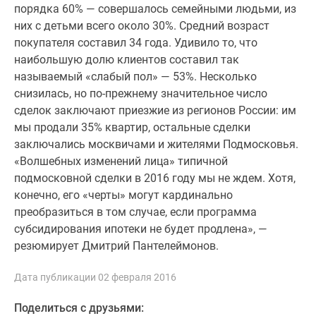
порядка 60% — совершалось семейными людьми, из
Дома
них с детьми всего около 30%. Средний возраст
и
покупателя составил 34 года. Удивило то, что
коттеджи
наибольшую долю клиентов составил так
Коттеджные
называемый «слабый пол» — 53%. Несколько
поселки
снизилась, но по-прежнему значительное число
в
сделок заключают приезжие из регионов России: им
Новой
мы продали 35% квартир, остальные сделки
Москве
заключались москвичами и жителями Подмосковья.
Готовые
«Волшебных изменений лица» типичной
коттеджные
подмосковной сделки в 2016 году мы не ждем. Хотя,
поселки
конечно, его «черты» могут кардинально
Строящиеся
преобразиться в том случае, если программа
коттеджные
субсидирования ипотеки не будет продлена», —
поселки
резюмирует Дмитрий Пантелеймонов.
Коттеджные
поселки
Дата публикации 02 февраля 2016
в
лесу
Поделиться с друзьями:
Коттеджные