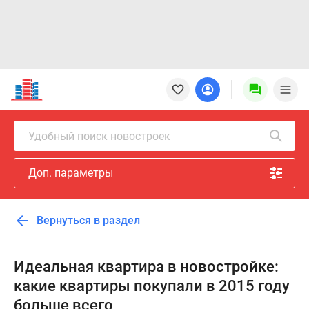
Новостройки
Квартиры
Ипотека
Новостройки
Удобный поиск новостроек
Москвы
Новостройки
Доп. параметры
Подмосковья
Новостройки
Новой
Вернуться в раздел
Москвы
Готовые
новостройки
Идеальная квартира в новостройке:
Новостройки
какие квартиры покупали в 2015 году
на
больше всего
карте