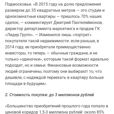
1-
Подмосковье. «В 2015 году на долю предложения
комнатные
размером до 35 квадратных метров — это студии и
2-
однокомнатные квартиры — пришлось 70% наших
комнатные
сделок, — комментирует Дмитрий Пантелеймонов,
3-
директор департамента маркетинга и продаж ГК
комнатные
«Лидер Групп». — Изменился лишь «портрет»
Квартиры
покупателя такой недвижимости: если раньше, в
на
2014 году, ее приобретали преимущественно
карте
инвесторы, то теперь — обычные граждане, и не
Ипотечный
только «одиночки», которым такой формат идеально
калькулятор
подходит, но и семьи. Финансовые возможности
Семейная
людей ограничены, поэтому они выбирают то, что
ипотека
дешевле, с надеждой переехать в квартиру больше
Военная
площади в будущем».
ипотека
Банки
2. Стоимость покупки: до 3 миллионов рублей
и
программы
«Большинство приобретений прошлого года попало в
Медиа
ценовой коридор 1,5-3 миллиона рублей: около 85%