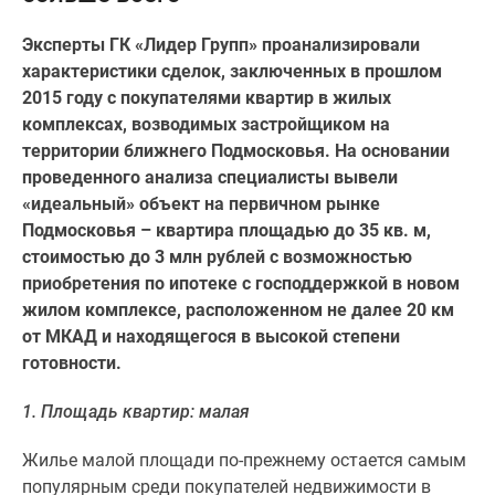
Специальные
Эксперты ГК «Лидер Групп» проанализировали
предложения
характеристики сделок, заключенных в прошлом
Коммерческие
2015 году с покупателями квартир в жилых
помещения
комплексах, возводимых застройщиком на
Продавцы
территории ближнего Подмосковья. На основании
и
проведенного анализа специалисты вывели
застройщики
«идеальный» объект на первичном рынке
Панорамы
Подмосковья – квартира площадью до 35 кв. м,
новостроек
стоимостью до 3 млн рублей с возможностью
Видеообзор
приобретения по ипотеке с господдержкой в новом
новостроек
жилом комплексе, расположенном не далее 20 км
Экспертиза
от МКАД и находящегося в высокой степени
новостроек
готовности.
Экология
Москвы
1. Площадь квартир: малая
и
Подмосковья
Жилье малой площади по-прежнему остается самым
Студии
популярным среди покупателей недвижимости в