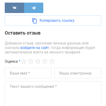
поселки
у
водоема
Копировать ссылку
Коттеджные
поселки
Оставить отзыв
в
ипотеку
Добавьте отзыв, заполнив личные данные, или
Бизнес-
сначала
войдите на сайт
, тогда информация будет
центры
автоматически взята из личного профиля.
Коттеджи
Оценка
*
Скидки
и
акции
Макс