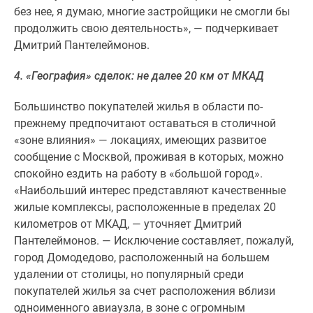
без нее, я думаю, многие застройщики не смогли бы
Дзен
продолжить свою деятельность», — подчеркивает
Машино-
Дмитрий Пантелеймонов.
места
Апартаменты
4. «География» сделок: не далее 20 км от МКАД
#траншевая
ипотека
Большинство покупателей жилья в области по-
#рассрочка
прежнему предпочитают оставаться в столичной
ИТ-
«зоне влияния» — локациях, имеющих развитое
ипотека
сообщение с Москвой, проживая в которых, можно
Квартиры
спокойно ездить на работу в «большой город».
со
«Наибольший интерес представляют качественные
скидками
жилые комплексы, расположенные в пределах 20
до
километров от МКАД, — уточняет Дмитрий
41%
Пантелеймонов. — Исключение составляет, пожалуй,
Видео
город Домодедово, расположенный на большем
360°
удалении от столицы, но популярный среди
новостроек
покупателей жилья за счет расположения вблизи
Субсидированная
одноименного авиаузла, в зоне с огромным