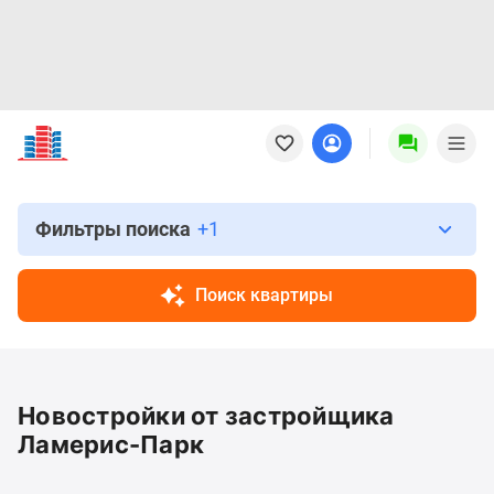
Новостройки
Квартиры
Ипотека
Новостройки
Москвы
Фильтры поиска
+1
Новостройки
Подмосковья
Поиск квартиры
Новостройки
Новой
Москвы
Готовые
Новостройки от застройщика
новостройки
Новостройки
Ламерис-Парк
на
карте