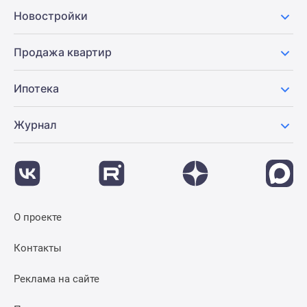
Новости
Новостройки
недвижимости
Мнение
Продажа квартир
эксперта
Аналитика
Ипотека
рынка
Покупателю
Журнал
Экспертиза
новостроек
Эксперты
и
авторы
О
О проекте
проекте
Контакты
Контакты
Реклама
на
Реклама на сайте
сайте
Vk