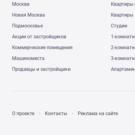
Москва
Квартиры 
до
41%
Новая Москва
Квартиры
Видео
360°
Подмосковье
Студии
новостроек
Субсидированная
Акции от застройщиков
1-комнат
застройщиком
Коммерческие помещения
2-комнат
Rutube
Поиск
Машиноместа
3-комнат
дома
в
Продавцы и застройщики
Апартаме
Москве
Программа
реновации
в
Москве
Новостройки
премиум-
О проекте
Контакты
Реклама на сайте
класса
Новостройки
бизнес-
класса