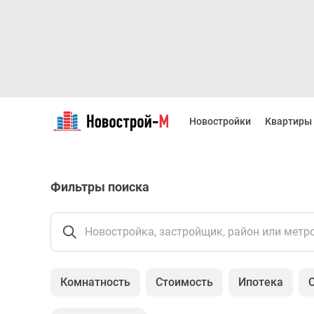
Новостройки
Квартиры
Новостройки
Квартиры
Ипотека
Новостройки
Москвы
Новостройки
Фильтры поиска
Подмосковья
Новостройки
Новой
Москвы
Новостройка, застройщик, район или метр
Готовые
новостройки
Новостройки
Комнатность
Стоимость
Ипотека
на
карте