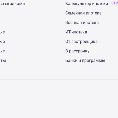
со скидками
Калькулятор ипотеки
Он
Семейная ипотека
Военная ипотека
ные
ИТ-ипотека
ные
От застройщика
ные
В рассрочку
нты
Банки и программы