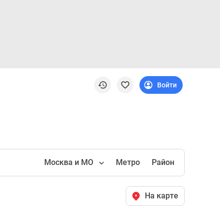
Войти
Москва и МО
Метро
Район
На карте