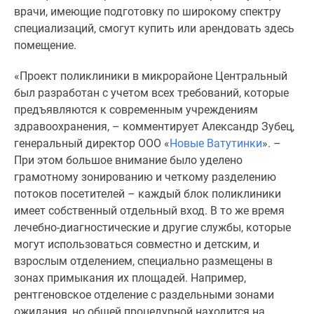
Новости
врачи, имеющие подготовку по широкому спектру
недвижимости
специализаций, смогут купить или арендовать здесь
Мнение
помещение.
эксперта
«Проект поликлиники в микрорайоне Центральный
Аналитика
был разработан с учетом всех требований, которые
рынка
предъявляются к современным учреждениям
Покупателю
здравоохранения, – комментирует Александр Зубец,
Экспертиза
генеральный директор ООО «
Новые Ватутинки
». –
новостроек
При этом большое внимание было уделено
Эксперты
грамотному зонированию и четкому разделению
и
потоков посетителей – каждый блок поликлиники
авторы
имеет собственный отдельный вход. В то же время
О
лечебно-диагностические и другие службы, которые
проекте
могут использоваться совместно и детским, и
Контакты
взрослым отделением, специально размещены в
Реклама
зонах примыкания их площадей. Например,
на
рентгеновское отделение с раздельными зонами
сайте
ожидания, но общей процедурной находится на
Vk