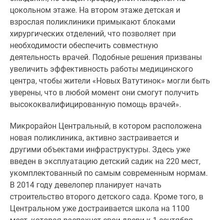
цокольном этаже. На втором этаже детская и
Дзен
взрослая поликлиники примыкают блоками
Машино-
хирургических отделений, что позволяет при
места
необходимости обеспечить совместную
Апартаменты
деятельность врачей. Подобные решения призваны
#траншевая
увеличить эффективность работы медицинского
ипотека
центра, чтобы жители «Новых Ватутинок» могли быть
#рассрочка
уверены, что в любой момент они смогут получить
ИТ-
высококвалифицированную помощь врачей».
ипотека
Квартиры
Микрорайон Центральный, в котором расположена
со
новая поликлиника, активно застраивается и
скидками
другими объектами инфраструктуры. Здесь уже
до
введен в эксплуатацию детский садик на 220 мест,
41%
укомплектованный по самым современным нормам.
Видео
В 2014 году девелопер планирует начать
360°
строительство второго детского сада. Кроме того, в
новостроек
Центральном уже достраивается школа на 1100
Субсидированная