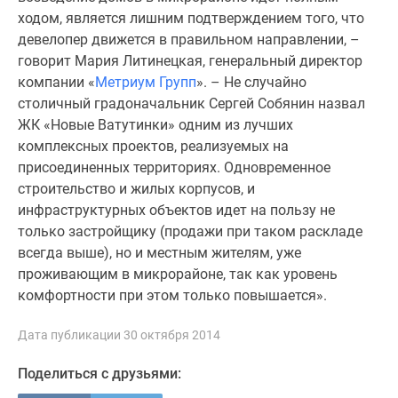
Дома
ходом, является лишним подтверждением того, что
и
девелопер движется в правильном направлении, –
коттеджи
говорит Мария Литинецкая, генеральный директор
Коттеджные
компании «
Метриум Групп
». – Не случайно
поселки
столичный градоначальник Сергей Собянин назвал
в
ЖК «Новые Ватутинки» одним из лучших
Новой
комплексных проектов, реализуемых на
Москве
присоединенных территориях. Одновременное
Готовые
строительство и жилых корпусов, и
коттеджные
инфраструктурных объектов идет на пользу не
поселки
только застройщику (продажи при таком раскладе
Строящиеся
всегда выше), но и местным жителям, уже
коттеджные
проживающим в микрорайоне, так как уровень
поселки
комфортности при этом только повышается».
Коттеджные
поселки
Дата публикации 30 октября 2014
в
Поделиться с друзьями:
лесу
Коттеджные