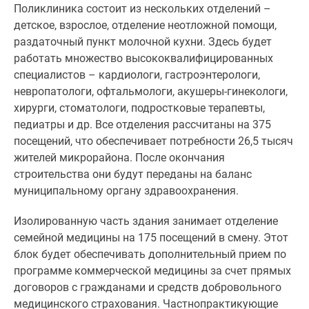
1-
Поликлиника состоит из нескольких отделений –
комнатные
детское, взрослое, отделение неотложной помощи,
2-
раздаточный пункт молочной кухни. Здесь будет
комнатные
работать множество высококвалифицированных
3-
специалистов – кардиологи, гастроэнтерологи,
комнатные
невропатологи, офтальмологи, акушеры-гинекологи,
Квартиры
хирурги, стоматологи, подростковые терапевты,
на
педиатры и др. Все отделения рассчитаны на 375
карте
посещений, что обеспечивает потребности 26,5 тысяч
Ипотечный
жителей микрорайона. После окончания
калькулятор
строительства они будут переданы на баланс
Семейная
муниципальному органу здравоохранения.
ипотека
Военная
Изолированную часть здания занимает отделение
ипотека
семейной медицины на 175 посещений в смену. Этот
Банки
блок будет обеспечивать дополнительный прием по
и
программе коммерческой медицины за счет прямых
программы
договоров с гражданами и средств добровольного
Медиа
медицинского страхования. Частнопрактикующие