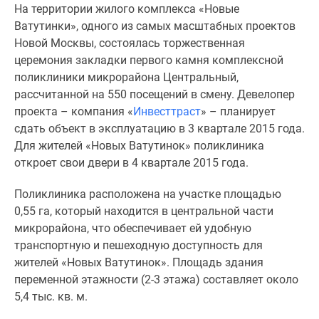
На территории жилого комплекса «Новые
Специальные
Ватутинки», одного из самых масштабных проектов
предложения
Новой Москвы, состоялась торжественная
Коммерческие
церемония закладки первого камня комплексной
помещения
поликлиники микрорайона Центральный,
Продавцы
рассчитанной на 550 посещений в смену. Девелопер
и
проекта – компания «
Инвесттраст
» – планирует
застройщики
сдать объект в эксплуатацию в 3 квартале 2015 года.
Панорамы
Для жителей «Новых Ватутинок» поликлиника
новостроек
откроет свои двери в 4 квартале 2015 года.
Видеообзор
новостроек
Поликлиника расположена на участке площадью
Экспертиза
0,55 га, который находится в центральной части
новостроек
микрорайона, что обеспечивает ей удобную
Экология
транспортную и пешеходную доступность для
Москвы
жителей «Новых Ватутинок». Площадь здания
и
переменной этажности (2-3 этажа) составляет около
Подмосковья
5,4 тыс. кв. м.
Студии