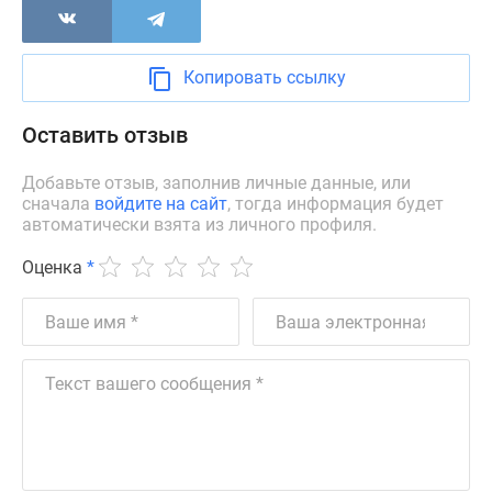
поселки
у
водоема
Копировать ссылку
Коттеджные
поселки
Оставить отзыв
в
ипотеку
Добавьте отзыв, заполнив личные данные, или
сначала
войдите на сайт
, тогда информация будет
Бизнес-
автоматически взята из личного профиля.
центры
Коттеджи
Оценка
*
Скидки
и
акции
Макс