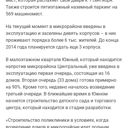
мест, которая распахнет свои двери к 1 сентября.
застройщиком
Также строится пятиэтажный наземный паркинг на
Rutube
569 машиномест.
Поиск
дома
На текущий момент в микрорайоне введены в
в
эксплуатацию и заселены девять корпусов – в них
Москве
проживают порядка более 6 тыс. жителей. До конца
Программа
2014 года планируется сдать еще 3 корпуса.
реновации
в
В малоэтажном квартале Южный, который находится
Москве
напротив микрорайона Центральный, уже введена в
Новостройки
эксплуатацию первая очередь, состоящая из 16
премиум-
домов. Вторая очередь (33 дома) готова примерно
класса
на 90%. Кроме того, недавно началось возведение
Новостройки
третьей очереди. В ближайшее время в Южном
бизнес-
начнется строительство детского сада и торгового
класса
центра, который находится в стадии разработки.
Рассрочка
Траншевая
«Строительство поликлиники в условиях, когда
ипотека
возведение домов в микрорайоне идет полным