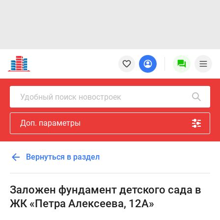
Новостройки
Квартиры
Ипотека
Новостройки
Удобный поиск новостроек
Москвы
Новостройки
Доп. параметры
Подмосковья
Новостройки
Новой
Вернуться в раздел
Москвы
Готовые
новостройки
Заложен фундамент детского сада в
Новостройки
ЖК «Петра Алексеева, 12А»
на
карте