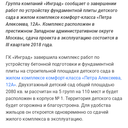
Группа компаний «Инград» сообщает о завершении
Специальные
работ по устройству фундаментной плиты детского
предложения
сада в жилом комплексе комфорт-класса «Петра
Коммерческие
Алексеева, 12А». Комплекс расположен в
помещения
престижном Западном административном округе
Продавцы
Москвы, сдача проекта в эксплуатацию состоится в
и
III квартале 2018 года.
застройщики
Панорамы
ГК «Инград» завершила комплекс работ по
новостроек
устройству бетонной подготовки и фундаментной
Видеообзор
плиты на строительной площадке детского сада в
новостроек
жилом комплексе комфорт-класса «Петра Алексеева,
Экспертиза
12А»
. Двухэтажный детский сад общей площадью
новостроек
2080 кв. м рассчитан на 5 групп на 110 мест и будет
Экология
расположен в корпусе № 1. Территория детского сада
Москвы
будет огорожена и благоустроена. Для удобства
и
жильцов он откроется одновременно со сдачей
Подмосковья
жилого комплекса в эксплуатацию.
Студии