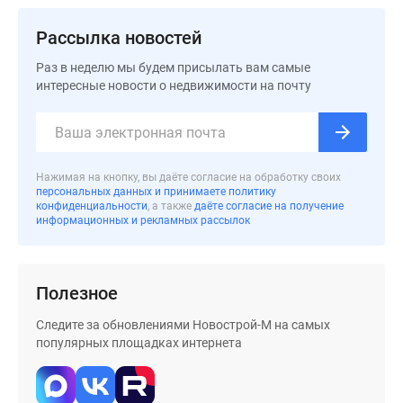
застройщиком
Rutube
Рассылка новостей
Поиск
Раз в неделю мы будем присылать вам самые
дома
интересные новости о недвижимости на почту
в
Москве
Программа
реновации
в
Нажимая на кнопку, вы даёте согласие на обработку своих
персональных данных и принимаете политику
Москве
конфиденциальности
, а также
даёте согласие на получение
Новостройки
информационных и рекламных рассылок
премиум-
класса
Новостройки
Полезное
бизнес-
Следите за обновлениями Новострой-М на самых
класса
популярных площадках интернета
Рассрочка
Траншевая
ипотека