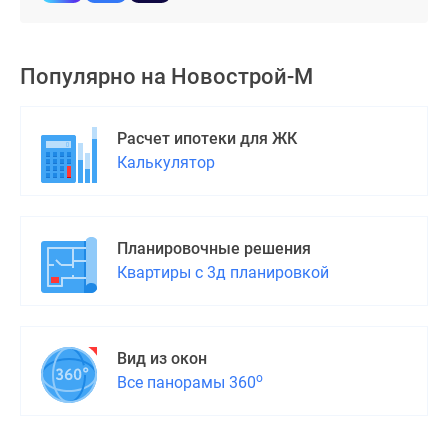
Дома
и
коттеджи
Популярно на
Новострой-М
Коттеджные
поселки
в
Расчет ипотеки для ЖК
Новой
Калькулятор
Москве
Готовые
коттеджные
Планировочные решения
поселки
Квартиры с 3д планировкой
Строящиеся
коттеджные
поселки
Коттеджные
Вид из окон
поселки
о
Все панорамы 360
в
лесу
Коттеджные