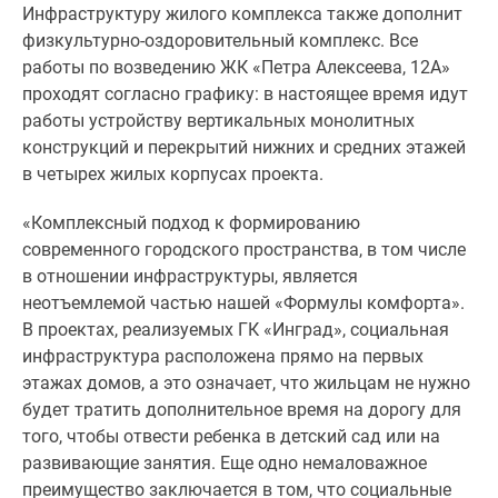
1-
Инфраструктуру жилого комплекса также дополнит
комнатные
физкультурно-оздоровительный комплекс. Все
2-
работы по возведению ЖК «Петра Алексеева, 12А»
комнатные
проходят согласно графику: в настоящее время идут
3-
работы устройству вертикальных монолитных
комнатные
конструкций и перекрытий нижних и средних этажей
Квартиры
в четырех жилых корпусах проекта.
на
карте
«Комплексный подход к формированию
Ипотечный
современного городского пространства, в том числе
калькулятор
в отношении инфраструктуры, является
Семейная
неотъемлемой частью нашей «Формулы комфорта».
ипотека
В проектах, реализуемых ГК «Инград», социальная
Военная
инфраструктура расположена прямо на первых
ипотека
этажах домов, а это означает, что жильцам не нужно
Банки
будет тратить дополнительное время на дорогу для
и
того, чтобы отвести ребенка в детский сад или на
программы
развивающие занятия. Еще одно немаловажное
Медиа
преимущество заключается в том, что социальные