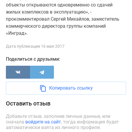
Новости
объекты открываются одновременно со сдачей
недвижимости
жилых комплексов в эксплуатацию», -
Мнение
прокомментировал Сергей Михайлов, заместитель
эксперта
коммерческого директора группы компаний
Аналитика
«Инград».
рынка
Покупателю
Дата публикации 16 мая 2017
Экспертиза
Поделиться с друзьями:
новостроек
Эксперты
и
авторы
Копировать ссылку
О
проекте
Оставить отзыв
Контакты
Реклама
Добавьте отзыв, заполнив личные данные, или
на
сначала
войдите на сайт
, тогда информация будет
сайте
автоматически взята из личного профиля.
Vk