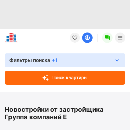
Новостройки
Квартиры
Ипотека
Новостройки
Москвы
Фильтры поиска
+1
Новостройки
Подмосковья
Поиск квартиры
Новостройки
Новой
Москвы
Готовые
Новостройки от застройщика
новостройки
Новостройки
Группа компаний Е
на
карте