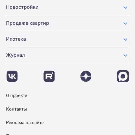
Новости
Новостройки
недвижимости
Мнение
Продажа квартир
эксперта
Аналитика
Ипотека
рынка
Покупателю
Журнал
Экспертиза
новостроек
Эксперты
и
авторы
О
О проекте
проекте
Контакты
Контакты
Реклама
на
Реклама на сайте
сайте
Vk