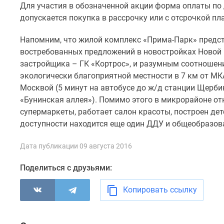
Для участия в обозначенной акции форма оплаты по
комнатные
Квартиры
допускается покупка в рассрочку или с отсрочкой пл
на
карте
Напомним, что жилой комплекс «Прима-Парк» предст
Ипотечный
востребованных предложений в новостройках Новой 
калькулятор
застройщика – ГК «Кортрос», и разумным соотношен
Семейная
экологически благоприятной местности в 7 км от М
ипотека
Военная
Москвой (5 минут на автобусе до ж/д станции Щерби
ипотека
«Бунинская аллея»). Помимо этого в микрорайоне о
Банки
супермаркеты, работает салон красоты, построен дет
и
доступности находится еще один ДДУ и общеобразов
программы
Медиа
Новости
Дата публикации 09 августа 2016
недвижимости
Мнение
Поделиться с друзьями:
эксперта
Аналитика
Копировать ссылку
рынка
Покупателю
Экспертиза