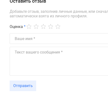
Оставить отзыв
новостроек
Эксперты
и
Добавьте отзыв, заполнив личные данные, или снача
авторы
автоматически взята из личного профиля.
О
проекте
Оценка
*
Контакты
Реклама
на
сайте
Vk
Дзен
Машино-
места
Апартаменты
#траншевая
ипотека
#рассрочка
Отправить
ИТ-
ипотека
Квартиры
со
скидками