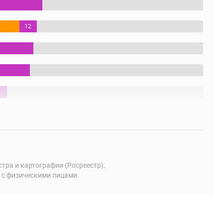
12
%
ра и картографии (Росреестр).
 с физическими лицами.