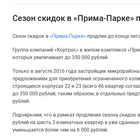
Специальные
предложения
Коммерческие
Сезон скидок в «Прима-Парке» п
помещения
Продавцы
и
Сезон скидок в
«Прима-Парке»
продлен до конца лета
застройщики
Панорамы
Группа компаний «Кортрос» в жилом комплексе «При
новостроек
Видеообзор
которых увеличивает до 350 000 рублей.
новостроек
Экспертиза
Только в августе 2016 года застройщик микрорайон
новостроек
предложением для приобретения ограниченного количе
Экология
строящихся корпусах 22 и 23 (всего 46 квартир согл
Москвы
до 350 000 рублей, таким образом, в отдельных предл
и
Подмосковья
рублей.
Студии
1-
Подчеркнем, что в рамках продления сезона скидок в
комнатные
рублей на шесть 2-комнатных квартир в уже сданных к
2-
уменьшается более чем на 6 000 рублей.
комнатные
3-