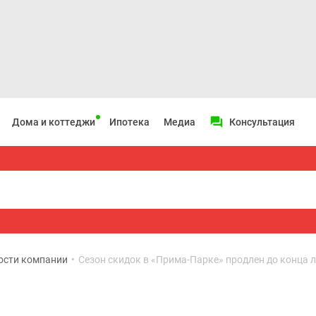
Дома и коттеджи
Ипотека
Медиа
Консультация
ости компании
•
Сезон скидок в «Прима-Парке» продлен до конца л