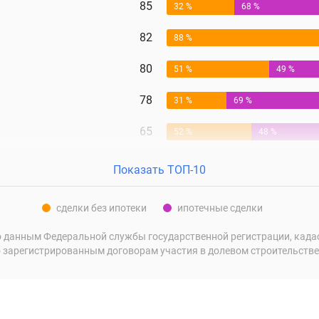
85
32 %
68 %
82
88 %
80
51 %
49 %
78
31 %
69 %
65
52 %
48 %
Показать ТОП-10
сделки без ипотеки
ипотечные сделки
 данным Федеральной службы государственной регистрации, кадаст
 зарегистрированным договорам участия в долевом строительстве