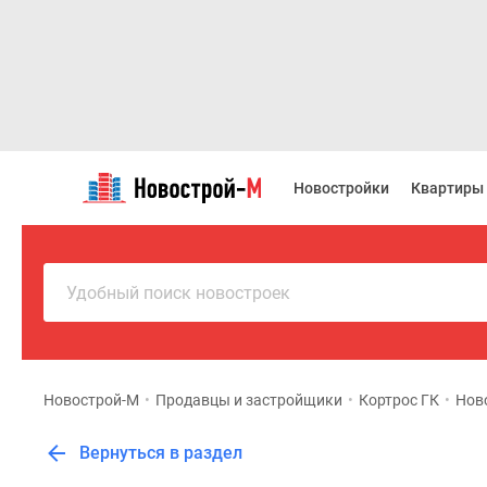
Новостройки
Квартиры
Новостройки
Квартиры
Ипотека
Новостройки
Москвы
Новостройки
Подмосковья
Удобный поиск новостроек
Новостройки
Новой
Москвы
Готовые
новостройки
Новострой-М
•
Продавцы и застройщики
•
Кортрос ГК
•
Нов
Новостройки
на
Вернуться в раздел
карте