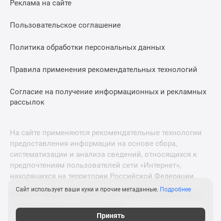
Реклама на сайте
Дзен
Машино-
Пользовательское соглашение
места
Апартаменты
Политика обработки персональных данных
#траншевая
Правила применения рекомендательных технологий
ипотека
#рассрочка
Согласие на получение информационных и рекламных
ИТ-
рассылок
ипотека
Квартиры
со
На сайте применяются рекомендательные технологии
скидками
предоставления информации на основе сбора,
до
систематизации и анализа сведений, относящихся к
41%
предпочтениям пользователей сети «Интернет»,
находящихся на территории Российской Федерации.
Видео
360°
Сайт использует ваши куки и прочие метаданные.
Подробнее
© 2011—2026 Новострой-М. Все права защищены. Всё,
новостроек
что нужно знать о новостройках
Субсидированная
Принять