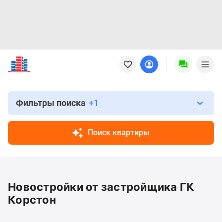
Новостройки
Квартиры
Ипотека
Новостройки
Москвы
Фильтры поиска
+1
Новостройки
Подмосковья
Поиск квартиры
Новостройки
Новой
Москвы
Готовые
Новостройки от застройщика ГК
новостройки
Новостройки
Корстон
на
карте