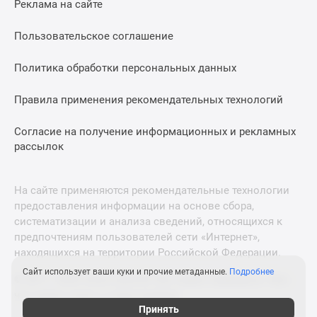
Реклама на сайте
Дзен
Машино-
Пользовательское соглашение
места
Апартаменты
Политика обработки персональных данных
#траншевая
Правила применения рекомендательных технологий
ипотека
#рассрочка
Согласие на получение информационных и рекламных
ИТ-
рассылок
ипотека
Квартиры
со
На сайте применяются рекомендательные технологии
скидками
предоставления информации на основе сбора,
до
систематизации и анализа сведений, относящихся к
41%
предпочтениям пользователей сети «Интернет»,
находящихся на территории Российской Федерации.
Видео
360°
Сайт использует ваши куки и прочие метаданные.
Подробнее
© 2011—2026 Новострой-М. Все права защищены. Всё,
новостроек
что нужно знать о новостройках
Субсидированная
Принять