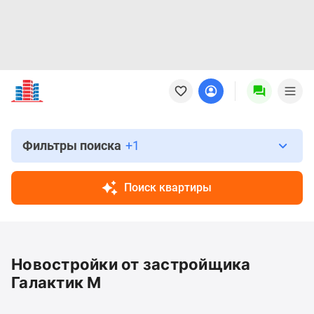
Новостройки
Квартиры
Ипотека
Новостройки
Москвы
Фильтры поиска
+1
Новостройки
Подмосковья
Поиск квартиры
Новостройки
Новой
Москвы
Готовые
Новостройки от застройщика
новостройки
Новостройки
Галактик М
на
карте