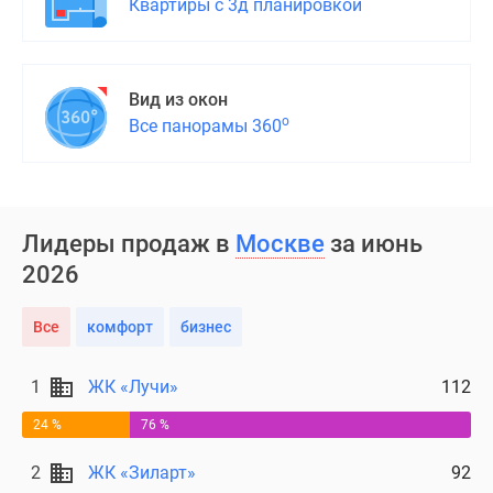
Квартиры с 3д планировкой
застройщиком
Rutube
Поиск
дома
Вид из окон
в
о
Все панорамы 360
Москве
Программа
реновации
в
Лидеры продаж в
Москве
за июнь
Москве
Новостройки
2026
премиум-
класса
Все
комфорт
бизнес
Новостройки
бизнес-
1
ЖК «Лучи»
112
класса
24 %
76 %
Рассрочка
Траншевая
2
ЖК «Зиларт»
92
ипотека