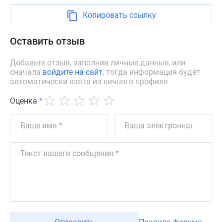
1-
комнатные
Копировать ссылку
2-
комнатные
Оставить отзыв
3-
комнатные
Добавьте отзыв, заполнив личные данные, или
сначала
войдите на сайт
, тогда информация будет
Квартиры
автоматически взята из личного профиля.
на
карте
Оценка
*
Ипотечный
калькулятор
Семейная
ипотека
Военная
ипотека
Банки
и
программы
Медиа