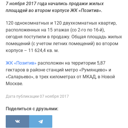
7 ноября 2017 года начались продажи жилых
Специальные
площадей во втором корпусе ЖК «Позитив».
предложения
Коммерческие
120 однокомнатных и 120 двухкомнатных квартир,
помещения
расположенных на 15 этажах (со 2-го по 16-й),
Продавцы
сегодня поступили в продажу. Общая площадь жилых
и
помещений (с учетом летних помещений) во втором
застройщики
корпусе – 11 624,4 кв. м.
Панорамы
новостроек
ЖК «Позитив»
расположен на территории 5,87
Видеообзор
гектаров в районе станций метро «Румянцево» и
новостроек
«Саларьево», в трех километрах от МКАД, в Новой
Экспертиза
Москве.
новостроек
Экология
Дата публикации 07 ноября 2017
Москвы
Поделиться с друзьями:
и
Подмосковья
Студии