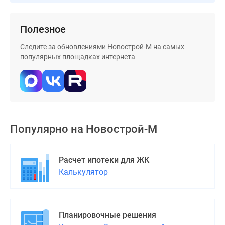
Дзен
Машино-
Полезное
места
Апартаменты
Следите за обновлениями Новострой-М на самых
популярных площадках интернета
#траншевая
ипотека
#рассрочка
ИТ-
ипотека
Квартиры
Популярно на
Новострой-М
со
скидками
до
Расчет ипотеки для ЖК
41%
Калькулятор
Видео
360°
новостроек
Планировочные решения
Субсидированная