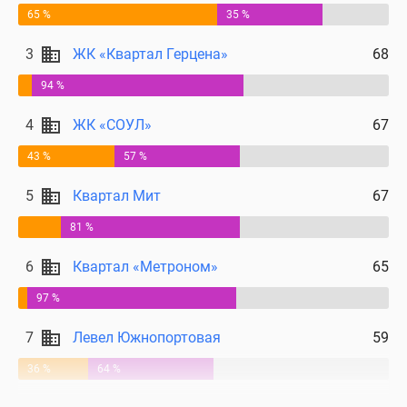
Дома
65 %
35 %
и
3
ЖК «Квартал Герцена»
68
коттеджи
Коттеджные
94 %
поселки
в
4
ЖК «СОУЛ»
67
Новой
43 %
57 %
Москве
Готовые
5
Квартал Мит
67
коттеджные
81 %
поселки
Строящиеся
6
Квартал «Метроном»
65
коттеджные
поселки
97 %
Коттеджные
7
Левел Южнопортовая
59
поселки
в
36 %
64 %
лесу
Коттеджные