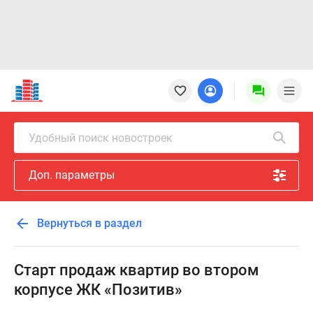
Новостройки
Квартиры
Ипотека
Новостройки
Удобный поиск новостроек
Москвы
Новостройки
Доп. параметры
Подмосковья
Новостройки
Новой
Вернуться в раздел
Москвы
Готовые
новостройки
Старт продаж квартир во втором
Новостройки
корпусе ЖК «Позитив»
на
карте