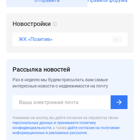
Отправить
Правила форума
Новости
недвижимости
Мнение
Новостройки
эксперта
Аналитика
ЖК «Позитив»
4.1
рынка
Покупателю
Экспертиза
новостроек
Рассылка новостей
Эксперты
и
Раз в неделю мы будем присылать вам самые
интересные новости о недвижимости на почту
авторы
О
проекте
Контакты
Реклама
Нажимая на кнопку, вы даёте согласие на обработку своих
персональных данных и принимаете политику
на
конфиденциальности
, а также
даёте согласие на получение
сайте
информационных и рекламных рассылок
Vk