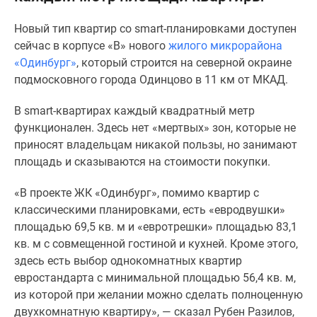
Специальные
Новый тип квартир со smart-планировками доступен
предложения
сейчас в корпусе «В» нового
жилого микрорайона
Коммерческие
«Одинбург»
, который строится на северной окраине
помещения
подмосковного города Одинцово в 11 км от МКАД.
Продавцы
и
В smart-квартирах каждый квадратный метр
застройщики
функционален. Здесь нет «мертвых» зон, которые не
Панорамы
приносят владельцам никакой пользы, но занимают
новостроек
площадь и сказываются на стоимости покупки.
Видеообзор
новостроек
«В проекте ЖК «Одинбург», помимо квартир с
Экспертиза
классическими планировками, есть «евродвушки»
новостроек
площадью 69,5 кв. м и «евротрешки» площадью 83,1
Экология
кв. м с совмещенной гостиной и кухней. Кроме этого,
Москвы
здесь есть выбор однокомнатных квартир
и
евростандарта с минимальной площадью 56,4 кв. м,
Подмосковья
из которой при желании можно сделать полноценную
Студии
двухкомнатную квартиру», — сказал Рубен Разилов,