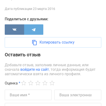
Новости
недвижимости
Дата публикации 23 марта 2016
Мнение
Поделиться с друзьями:
эксперта
Аналитика
рынка
Покупателю
Копировать ссылку
Экспертиза
новостроек
Оставить отзыв
Эксперты
и
Добавьте отзыв, заполнив личные данные, или
авторы
сначала
войдите на сайт
, тогда информация будет
О
автоматически взята из личного профиля.
проекте
Контакты
Оценка
*
Реклама
на
сайте
Vk