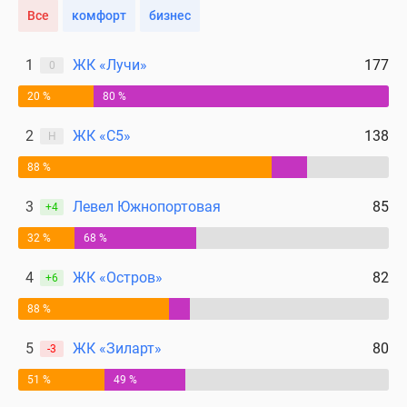
Все
комфорт
бизнес
поселки
у
водоема
1
ЖК «Лучи»
177
0
Коттеджные
20 %
80 %
поселки
в
2
ЖК «С5»
138
Н
ипотеку
88 %
Бизнес-
центры
3
Левел Южнопортовая
85
+4
Коттеджи
Скидки
32 %
68 %
и
4
ЖК «Остров»
82
+6
акции
Макс
88 %
5
ЖК «Зиларт»
80
-3
51 %
49 %