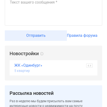
Дзен
Машино-
места
Апартаменты
#траншевая
ипотека
Отправить
Правила форума
#рассрочка
ИТ-
ипотека
Новостройки
Квартиры
со
ЖК «Одинбург»
4.4
скидками
5 квартир
до
41%
Видео
360°
Рассылка новостей
новостроек
Раз в неделю мы будем присылать вам самые
Субсидированная
интересные новости о недвижимости на почту