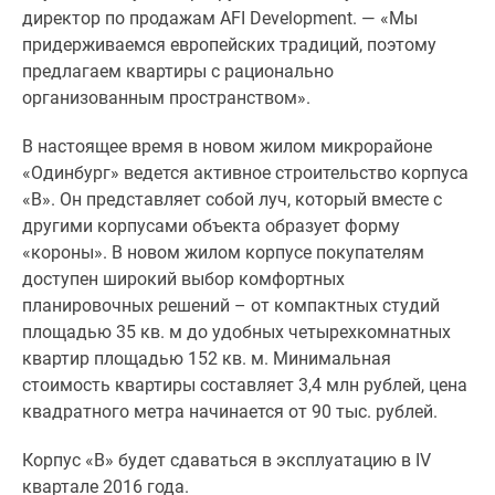
1-
директор по продажам AFI Development. — «Мы
комнатные
придерживаемся европейских традиций, поэтому
2-
предлагаем квартиры с рационально
комнатные
организованным пространством».
3-
комнатные
В настоящее время в новом жилом микрорайоне
Квартиры
«Одинбург» ведется активное строительство корпуса
на
«В». Он представляет собой луч, который вместе с
карте
другими корпусами объекта образует форму
Ипотечный
«короны». В новом жилом корпусе покупателям
калькулятор
доступен широкий выбор комфортных
Семейная
планировочных решений – от компактных студий
ипотека
площадью 35 кв. м до удобных четырехкомнатных
Военная
квартир площадью 152 кв. м. Минимальная
ипотека
стоимость квартиры составляет 3,4 млн рублей, цена
Банки
квадратного метра начинается от 90 тыс. рублей.
и
программы
Корпус «B» будет сдаваться в эксплуатацию в IV
Медиа
квартале 2016 года.