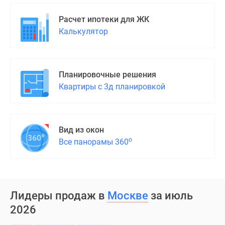
Дома
и
Расчет ипотеки для ЖК
коттеджи
Калькулятор
Коттеджные
поселки
в
Планировочные решения
Новой
Квартиры с 3д планировкой
Москве
Готовые
коттеджные
поселки
Вид из окон
Строящиеся
о
Все панорамы 360
коттеджные
поселки
Коттеджные
поселки
Лидеры продаж в
Москве
за июль
в
2026
лесу
Коттеджные