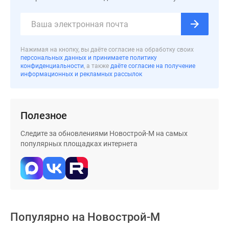
застройщиком
Rutube
Поиск
дома
Нажимая на кнопку, вы даёте согласие на обработку своих
в
персональных данных и принимаете политику
Москве
конфиденциальности
, а также
даёте согласие на получение
информационных и рекламных рассылок
Программа
реновации
в
Москве
Полезное
Новостройки
Следите за обновлениями Новострой-М на самых
премиум-
популярных площадках интернета
класса
Новостройки
бизнес-
класса
Рассрочка
Траншевая
Популярно на
Новострой-М
ипотека