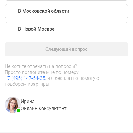
1-
комнатные
В Московской области
2-
комнатные
В Новой Москве
3-
комнатные
Квартиры
Следующий вопрос
на
карте
Ипотечный
Не хотите отвечать на вопросы?
Просто позвоните мне по номеру
калькулятор
+7 (495) 147-54-35
, и я бесплатно помогу с
Семейная
подбором квартиры.
ипотека
Военная
Ирина
ипотека
Онлайн-консультант
Банки
и
программы
Медиа