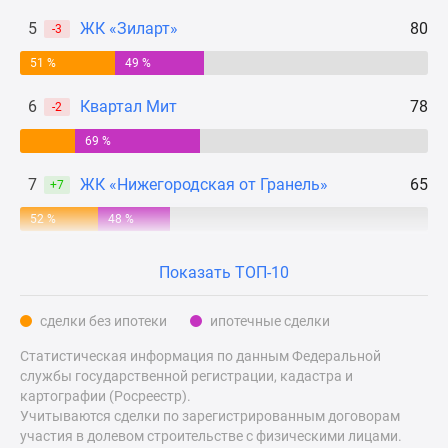
Дзен
5
ЖК «Зиларт»
80
-3
Машино-
51 %
49 %
места
Апартаменты
6
Квартал Мит
78
-2
#траншевая
ипотека
69 %
#рассрочка
7
ЖК «Нижегородская от Гранель»
65
+7
ИТ-
ипотека
52 %
48 %
Квартиры
со
Показать ТОП-10
скидками
до
сделки без ипотеки
ипотечные сделки
41%
Статистическая информация по данным Федеральной
Видео
службы государственной регистрации, кадастра и
360°
картографии (Росреестр).
новостроек
Учитываются сделки по зарегистрированным договорам
Субсидированная
участия в долевом строительстве с физическими лицами.