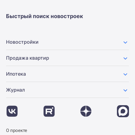
застройщиком
Rutube
Быстрый поиск новостроек
Поиск
дома
в
Москве
Новостройки
Программа
реновации
Продажа квартир
в
Москве
Ипотека
Новостройки
премиум-
класса
Журнал
Новостройки
бизнес-
класса
Рассрочка
Траншевая
О проекте
ипотека