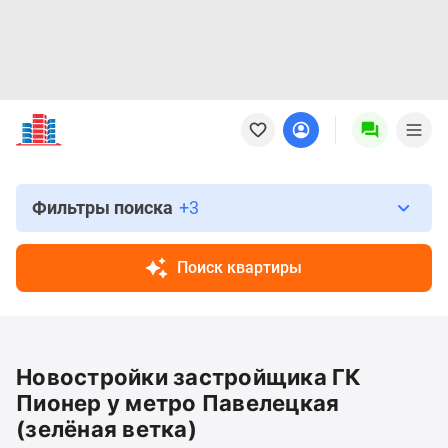
Новостройки
Квартиры
Ипотека
Новостройки
Москвы
Фильтры поиска
+3
Новостройки
Подмосковья
Поиск квартиры
Новостройки
Новой
Москвы
Готовые
Новостройки застройщика ГК
новостройки
Новостройки
Пионер у метро Павелецкая
на
(зелёная ветка)
карте