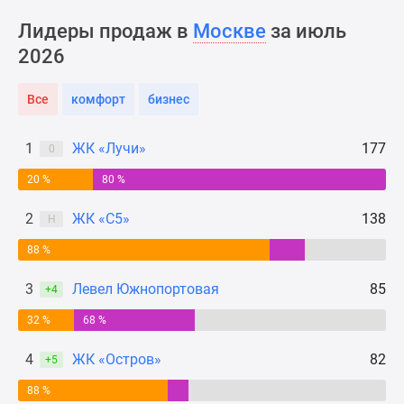
Новости
Лидеры продаж в
Москве
за июль
недвижимости
2026
Мнение
эксперта
Аналитика
Все
комфорт
бизнес
рынка
Покупателю
1
ЖК «Лучи»
177
0
Экспертиза
20 %
80 %
новостроек
Эксперты
2
ЖК «С5»
138
Н
и
авторы
88 %
О
3
Левел Южнопортовая
85
+4
проекте
Контакты
32 %
68 %
Реклама
4
ЖК «Остров»
82
на
+5
сайте
88 %
Vk