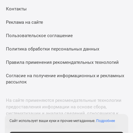
Дома
Контакты
и
коттеджи
Реклама на сайте
Коттеджные
поселки
Пользовательское соглашение
в
Новой
Политика обработки персональных данных
Москве
Готовые
Правила применения рекомендательных технологий
коттеджные
поселки
Согласие на получение информационных и рекламных
рассылок
Строящиеся
коттеджные
поселки
На сайте применяются рекомендательные технологии
Коттеджные
предоставления информации на основе сбора,
поселки
систематизации и анализа сведений, относящихся к
в
предпочтениям пользователей сети «Интернет»,
Сайт использует ваши куки и прочие метаданные.
Подробнее
лесу
находящихся на территории Российской Федерации.
Коттеджные