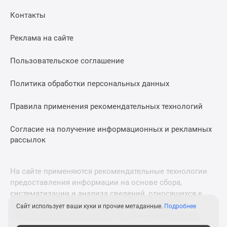
Дома
Контакты
и
коттеджи
Реклама на сайте
Коттеджные
поселки
Пользовательское соглашение
в
Новой
Политика обработки персональных данных
Москве
Готовые
Правила применения рекомендательных технологий
коттеджные
поселки
Согласие на получение информационных и рекламных
рассылок
Строящиеся
коттеджные
поселки
На сайте применяются рекомендательные технологии
Коттеджные
предоставления информации на основе сбора,
поселки
систематизации и анализа сведений, относящихся к
в
предпочтениям пользователей сети «Интернет»,
Сайт использует ваши куки и прочие метаданные.
Подробнее
лесу
находящихся на территории Российской Федерации.
Коттеджные