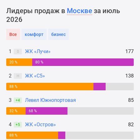
Новости
Лидеры продаж в
Москве
за июль
недвижимости
2026
Мнение
эксперта
Аналитика
Все
комфорт
бизнес
рынка
Покупателю
1
ЖК «Лучи»
177
0
Экспертиза
20 %
80 %
новостроек
Эксперты
2
ЖК «С5»
138
Н
и
авторы
88 %
О
3
Левел Южнопортовая
85
+4
проекте
Контакты
32 %
68 %
Реклама
4
ЖК «Остров»
82
на
+5
сайте
88 %
Vk