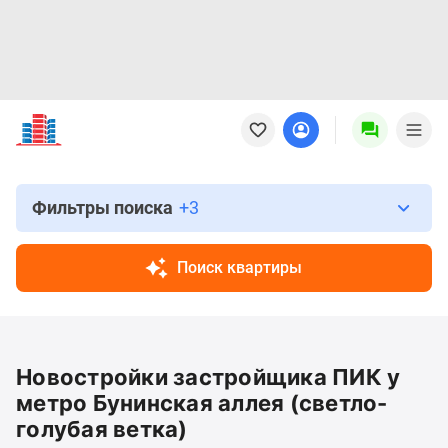
Новостройки
Квартиры
Ипотека
Новостройки
Москвы
Фильтры поиска
+3
Новостройки
Подмосковья
Поиск квартиры
Новостройки
Новой
Москвы
Готовые
Новостройки застройщика ПИК у
новостройки
Новостройки
метро Бунинская аллея (светло-
на
голубая ветка)
карте