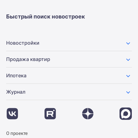
застройщиком
Rutube
Быстрый поиск новостроек
Поиск
дома
в
Москве
Новостройки
Программа
реновации
Продажа квартир
в
Москве
Ипотека
Новостройки
премиум-
класса
Журнал
Новостройки
бизнес-
класса
Рассрочка
Траншевая
О проекте
ипотека