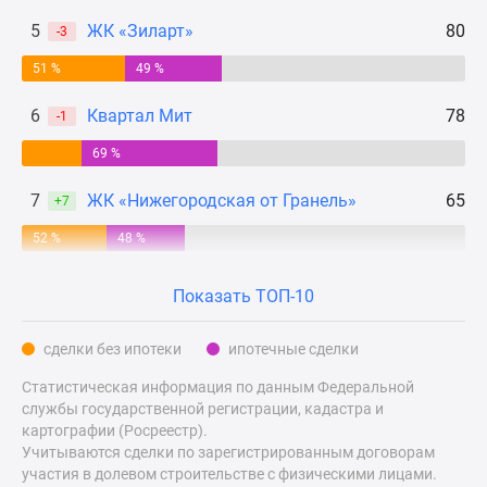
Дзен
5
ЖК «Зиларт»
80
-3
Машино-
51 %
49 %
места
Апартаменты
6
Квартал Мит
78
-1
#траншевая
ипотека
69 %
#рассрочка
7
ЖК «Нижегородская от Гранель»
65
+7
ИТ-
ипотека
52 %
48 %
Квартиры
со
Показать ТОП-10
скидками
до
сделки без ипотеки
ипотечные сделки
41%
Статистическая информация по данным Федеральной
Видео
службы государственной регистрации, кадастра и
360°
картографии (Росреестр).
новостроек
Учитываются сделки по зарегистрированным договорам
Субсидированная
участия в долевом строительстве с физическими лицами.