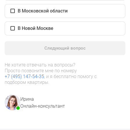
1-
комнатные
В Московской области
2-
комнатные
В Новой Москве
3-
комнатные
Квартиры
Следующий вопрос
на
карте
Ипотечный
Не хотите отвечать на вопросы?
Просто позвоните мне по номеру
калькулятор
+7 (495) 147-54-35
, и я бесплатно помогу с
Семейная
подбором квартиры.
ипотека
Военная
Ирина
ипотека
Онлайн-консультант
Банки
и
программы
Медиа