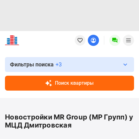
Новостройки
Квартиры
Ипотека
Новостройки
Москвы
Фильтры поиска
+3
Новостройки
Подмосковья
Поиск квартиры
Новостройки
Новой
Москвы
Готовые
Новостройки MR Group (МР Групп) у
новостройки
Новостройки
МЦД Дмитровская
на
карте