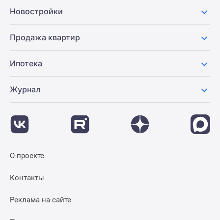
Новости
Новостройки
недвижимости
Мнение
Продажа квартир
эксперта
Аналитика
Ипотека
рынка
Покупателю
Журнал
Экспертиза
новостроек
Эксперты
и
авторы
О
О проекте
проекте
Контакты
Контакты
Реклама
на
Реклама на сайте
сайте
Vk