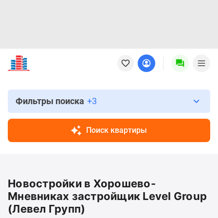
Новостройки
Квартиры
Ипотека
Новостройки
Москвы
Фильтры поиска
+3
Новостройки
Подмосковья
Поиск квартиры
Новостройки
Новой
Москвы
Готовые
Новостройки в Хорошево-
новостройки
Новостройки
Мневниках застройщик Level Group
на
(Левел Групп)
карте