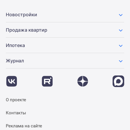
Новости
недвижимости
Новостройки
Мнение
эксперта
Продажа квартир
Аналитика
рынка
Ипотека
Покупателю
Экспертиза
новостроек
Журнал
Эксперты
и
авторы
О
проекте
О проекте
Контакты
Реклама
Контакты
на
сайте
Реклама на сайте
Vk