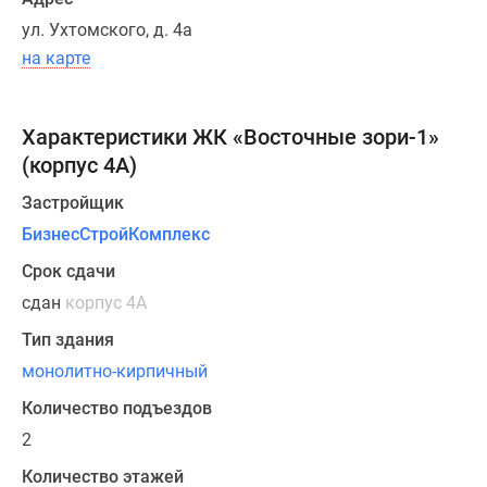
балконы
ул. Ухтомского, д. 4а
в
на карте
каждом
лоте,
гардеробные
Характеристики ЖК «Восточные зори-1»
помещения
(корпус 4А)
и
потолки
Застройщик
высотой
БизнесСтройКомплекс
2.9
Срок сдачи
м.
сдан
корпус 4А
Входные
группы
Тип здания
секций
монолитно-кирпичный
оборудованы
Количество подъездов
домофонами
и
2
пандусами
Количество этажей