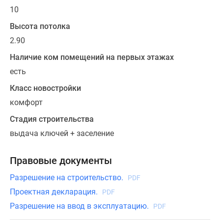
для
10
маломобильных
жильцов.
Высота потолка
В
2.90
доме
Наличие ком помещений на первых этажах
работают
пассажирские
есть
и
Класс новостройки
грузопассажирские
комфорт
лифты.
Стадия строительства
Все
выдача ключей + заселение
квартиры
в
Правовые документы
ЖК
«Восточные
Разрешение на строительство.
PDF
зори-1»
Проектная декларация.
PDF
распроданы.
Разрешение на ввод в эксплуатацию.
PDF