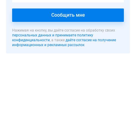
нестандартной
и
Сообщить мне
привлекательной
архитектурой
вкупе
Нажимая на кнопку, вы даёте согласие на обработку своих
персональных данных и принимаете политику
с
конфиденциальности
, а также
даёте согласие на получение
хорошими
информационных и рекламных рассылок
эксплуатационными
характеристиками.
Фасад
дома
облицован
кирпичом
двух
цветов.
Застройщик
предлагает
будущим