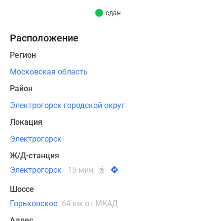
жильцам
сдан
большой
выбор
Расположение
просторных
квартир
Регион
площадью
Московская область
от
45
Район
квадратных
Электрогорск городской округ
метров.
Локация
Улучшенными
планировочными
Электрогорск
решениями
Ж/Д-станция
предусмотрены
Электрогорск
15 мин.
кухни
увеличенной
Шоссе
площади,
Горьковское
64 км от МКАД
лоджии
или
Адрес