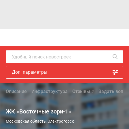
Удобный поиск новостроек
Доп. параметры
Описание
Инфраструктура
Отзывы
Задать вопро
2
ЖК «Восточные зори-1»
Жилой
Московская область, Электрогорск
комплекс