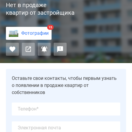
Нет в продаже
«Восточные
квартир от застройщика
зори-1»
в
подмосковном
15
Фотографии
Электрогорске
—
это
10-
этажная
монолитно-
кирпичная
Оставьте свои контакты, чтобы первым узнать
новостройка,
о появлении в продаже квартир от
состоящая
собственников
из
двух
секций.
Здание
отличается