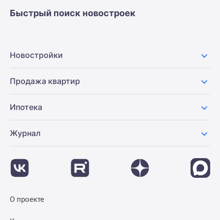
застройщиком
Быстрый поиск новостроек
Rutube
Поиск
дома
в
Новостройки
Москве
Программа
Продажа квартир
реновации
в
Ипотека
Москве
Новостройки
Журнал
премиум-
класса
Новостройки
бизнес-
класса
Рассрочка
О проекте
Траншевая
ипотека