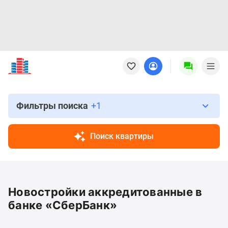
Новостройки
Квартиры
Ипотека
Новостройки
Москвы
Фильтры поиска
+1
Новостройки
Подмосковья
Поиск квартиры
Новостройки
Новой
Москвы
Готовые
Новостройки аккредитованные в
новостройки
Новостройки
банке «СберБанк»
на
карте