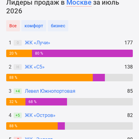
Лидеры продаж в
Москве
за июль
Новости
2026
недвижимости
Мнение
Все
комфорт
бизнес
эксперта
Аналитика
рынка
1
ЖК «Лучи»
177
0
Покупателю
20 %
80 %
Экспертиза
новостроек
2
ЖК «С5»
138
Н
Эксперты
88 %
и
авторы
3
Левел Южнопортовая
85
+4
О
проекте
32 %
68 %
Контакты
4
ЖК «Остров»
82
+5
Реклама
на
88 %
сайте
Vk