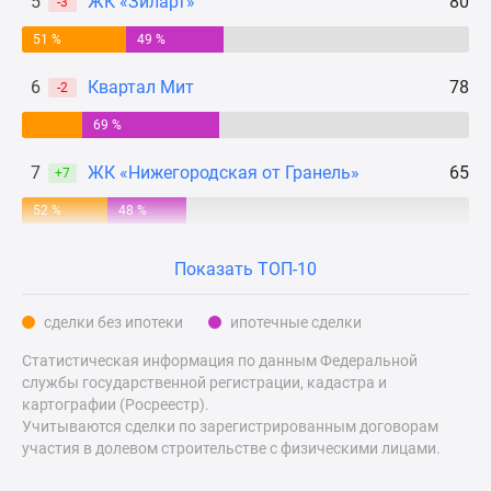
5
ЖК «Зиларт»
80
-3
Дзен
51 %
49 %
Машино-
места
6
Квартал Мит
78
-2
Апартаменты
69 %
#траншевая
ипотека
7
ЖК «Нижегородская от Гранель»
65
+7
#рассрочка
ИТ-
52 %
48 %
ипотека
Квартиры
Показать ТОП-10
со
скидками
сделки без ипотеки
ипотечные сделки
до
Статистическая информация по данным Федеральной
41%
службы государственной регистрации, кадастра и
Видео
картографии (Росреестр).
360°
Учитываются сделки по зарегистрированным договорам
новостроек
участия в долевом строительстве с физическими лицами.
Субсидированная