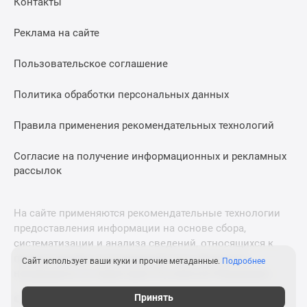
Контакты
Дома
и
Реклама на сайте
коттеджи
Коттеджные
Пользовательское соглашение
поселки
в
Политика обработки персональных данных
Новой
Москве
Правила применения рекомендательных технологий
Готовые
Согласие на получение информационных и рекламных
коттеджные
рассылок
поселки
Строящиеся
коттеджные
На сайте применяются рекомендательные технологии
поселки
предоставления информации на основе сбора,
Коттеджные
систематизации и анализа сведений, относящихся к
поселки
предпочтениям пользователей сети «Интернет»,
Сайт использует ваши куки и прочие метаданные.
Подробнее
в
находящихся на территории Российской Федерации.
лесу
Принять
© 2011—2026 Новострой-М. Все права защищены. Всё,
Коттеджные