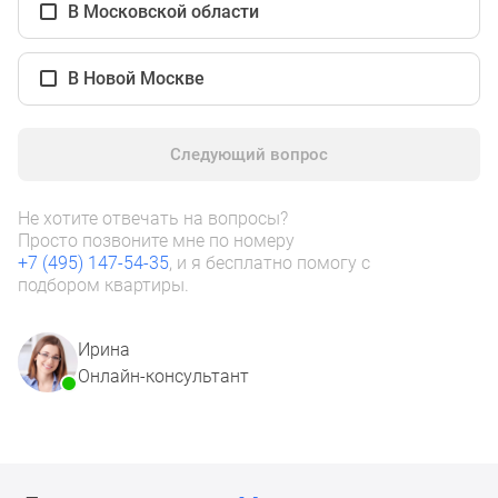
1-
В Московской области
комнатные
2-
В Новой Москве
комнатные
3-
комнатные
Следующий вопрос
Квартиры
на
Не хотите отвечать на вопросы?
карте
Просто позвоните мне по номеру
Ипотечный
+7 (495) 147-54-35
, и я бесплатно помогу с
калькулятор
подбором квартиры.
Семейная
ипотека
Ирина
Военная
Онлайн-консультант
ипотека
Банки
и
программы
Медиа