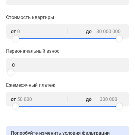
1-
комнатные
2-
Стоимость квартиры
комнатные
3-
от
до
комнатные
Квартиры
Первоначальный взнос
на
карте
Ипотечный
калькулятор
Семейная
Ежемесячный платеж
ипотека
Военная
от
до
ипотека
Банки
и
программы
Медиа
Попробуйте изменить условия фильтрации