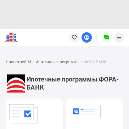
Новостройки
Квартиры
Ипотека
Новостройки
Москвы
Новострой-М
•
Ипотечные программы
•
ФОРА-БАНК
Новостройки
Подмосковья
Ипотечные программы ФОРА-
Новостройки
БАНК
Новой
Москвы
Готовые
новостройки
Новостройки
на
карте