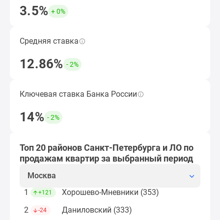
застройщиком
3.5%
+ 0%
Rutube
Подобрать ипотечную программу
Поиск
дома
Средняя ставка
Средняя ставка по ипотеке за период, кроме
в
субсидированных застройщиком.
12.86%
Москве
- 2%
Открыть подборку ЖК
Программа
реновации
Ключевая ставка Банка России
Величина ключевой ставки ЦБ по итогам
в
выбранного периода.
Москве
14%
- 2%
Новостройки
Рассчитать ипотеку
премиум-
класса
Топ 20 районов Санкт-Петербурга и ЛО по
Новостройки
продажам квартир за выбранный период
бизнес-
Москва
класса
Рассрочка
1
Хорошево-Мневники (353)
+121
Траншевая
2
Даниловский (333)
-24
ипотека