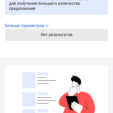
для получения большего количества
Новости
предложений
недвижимости
Мнение
эксперта
Больше параметров
Аналитика
рынка
Нет результатов
Покупателю
Экспертиза
новостроек
Эксперты
и
авторы
О
проекте
Контакты
Реклама
на
сайте
Vk