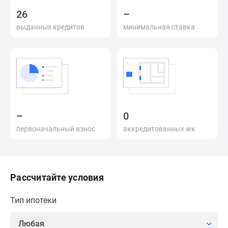
Специальные
26
–
предложения
выданных кредитов
минимальная ставка
Коммерческие
помещения
Продавцы
и
застройщики
Панорамы
новостроек
–
0
Видеообзор
первоначальный взнос
аккредитованных жк
новостроек
Экспертиза
новостроек
Экология
Рассчитайте условия
Москвы
и
Тип ипотеки
Подмосковья
Студии
Любая