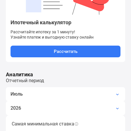
Дзен
Машино-
места
Ипотечный калькулятор
Апартаменты
Рассчитайте ипотеку за 1 минуту!
#траншевая
Узнайте платеж
и выгодную ставку онлайн
ипотека
#рассрочка
Рассчитать
ИТ-
ипотека
Квартиры
Аналитика
со
Отчетный период
скидками
до
Июль
41%
Видео
2026
360°
новостроек
Самая минимальная ставка
Наименьшая ставка по ипотеке за период,
Субсидированная
кроме субсидированных застройщиком.