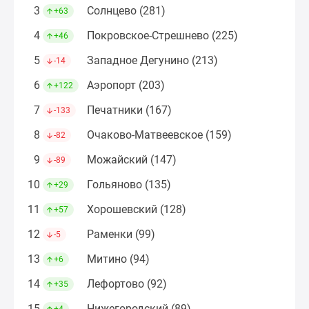
Дома
3
Солнцево (281)
+63
и
4
Покровское-Стрешнево (225)
+46
коттеджи
Коттеджные
5
Западное Дегунино (213)
-14
поселки
6
Аэропорт (203)
+122
в
Новой
7
Печатники (167)
-133
Москве
8
Очаково-Матвеевское (159)
-82
Готовые
коттеджные
9
Можайский (147)
-89
поселки
10
Гольяново (135)
+29
Строящиеся
коттеджные
11
Хорошевский (128)
+57
поселки
12
Раменки (99)
-5
Коттеджные
поселки
13
Митино (94)
+6
в
14
Лефортово (92)
+35
лесу
Коттеджные
15
Нижегородский (89)