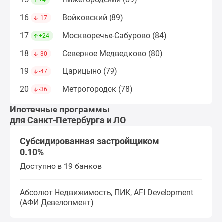
+4
поселки
16
Войковский (89)
-17
у
водоема
17
Москворечье-Сабурово (84)
+24
Коттеджные
18
Северное Медведково (80)
-30
поселки
в
19
Царицыно (79)
-47
ипотеку
20
Метрогородок (78)
-36
Бизнес-
центры
Ипотечные программы
Коттеджи
для Санкт-Петербурга и ЛО
Скидки
Субсидированная застройщиком
и
0.10%
акции
Макс
Доступно в 19 банков
Абсолют Недвижимость, ПИК, AFI Development
(АФИ Девелопмент)