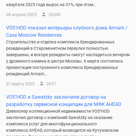
застройщиком
квартале 2025 года вырос на 31%, при этом...
Rutube
08 апреля 2025
26300
Поиск
дома
VOS’HOD показал интерьеры клубного дома Armani /
в
Casa Moscow Residences
Москве
Строительство и отделка комплекса брендированных
Программа
резиденций в Старомонетном переулке полностью
реновации
завершены, и вскоре резиденты смогут насладиться вечером
в
у дровяного камина в центре Москвы. 6 марта состоялась
Москве
презентация построенного комплекса брендированных
резиденций Armani...
Новостройки
премиум-
07 марта 2025
2657
класса
Новостройки
VOS’HOD и Sawatzky заключили договор на
бизнес-
разработку сервисной концепции для МФК AHEAD
класса
Девелопер коллекционной недвижимости VOS’HOD
заключил договор с компаний Sawatzky на оказание
Рассрочка
комплекса услуг для многофункционального
Траншевая
комплекса AHEAD, который возводится на Кутузовском
ипотека