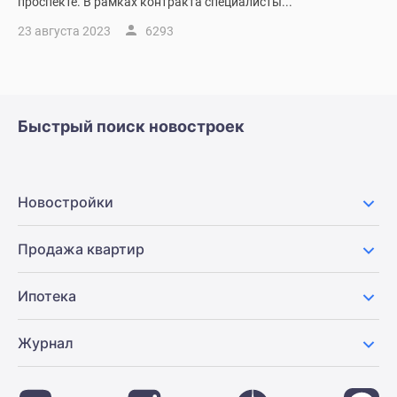
проспекте. В рамках контракта специалисты...
Дома
23 августа 2023
6293
и
коттеджи
Коттеджные
поселки
в
Быстрый поиск новостроек
Новой
Москве
Готовые
Новостройки
коттеджные
поселки
Строящиеся
Продажа квартир
коттеджные
поселки
Ипотека
Коттеджные
поселки
Журнал
в
лесу
Коттеджные