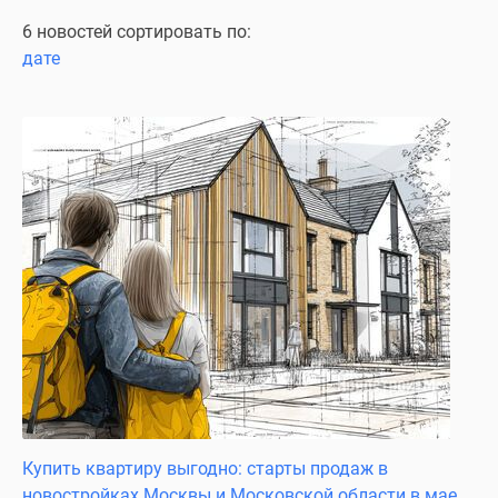
Специальные
6 новостей сортировать по:
предложения
дате
Коммерческие
помещения
Продавцы
и
застройщики
Панорамы
новостроек
Видеообзор
новостроек
Экспертиза
новостроек
Экология
Москвы
и
Подмосковья
Купить квартиру выгодно: старты продаж в
Студии
новостройках Москвы и Московской области в мае