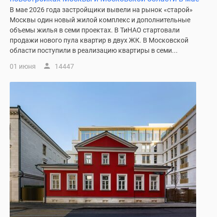
1-
В мае 2026 года застройщики вывели на рынок «старой»
комнатные
Москвы один новый жилой комплекс и дополнительные
2-
объемы жилья в семи проектах. В ТиНАО стартовали
комнатные
продажи нового пула квартир в двух ЖК. В Московской
3-
области поступили в реализацию квартиры в семи...
комнатные
01 июня
14447
Квартиры
на
карте
Ипотечный
калькулятор
Семейная
ипотека
Военная
ипотека
Банки
и
программы
Медиа