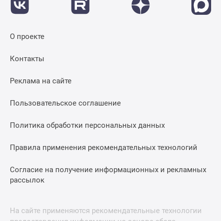
поселки
у
водоема
О проекте
Коттеджные
поселки
Контакты
в
Реклама на сайте
ипотеку
Бизнес-
Пользовательское соглашение
центры
Коттеджи
Политика обработки персональных данных
Скидки
и
Правила применения рекомендательных технологий
акции
Макс
Согласие на получение информационных и рекламных
рассылок
На сайте применяются рекомендательные технологии