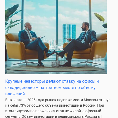
Дзен
Машино-
места
Апартаменты
#траншевая
ипотека
#рассрочка
ИТ-
ипотека
Квартиры
со
скидками
Крупные инвесторы делают ставку на офисы и
до
склады, жилье – на третьем месте по объему
41%
вложений
Видео
В I квартале 2025 года рынок недвижимости Москвы стянул
360°
на себя 73% от общего объема инвестиций в России. При
новостроек
этом лидером по вложениям стал не жилой, а офисный
Субсидированная
сегмент. Объем инвестиций в недвижимость России в I