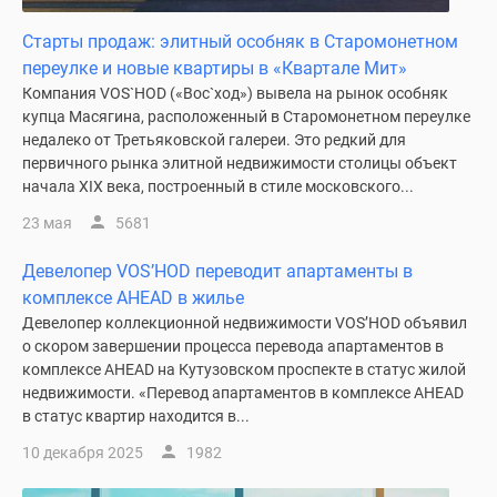
Новости
Старты продаж: элитный особняк в Старомонетном
недвижимости
переулке и новые квартиры в «Квартале Мит»
Мнение
Компания VOS`HOD («Вос`ход») вывела на рынок особняк
эксперта
купца Масягина, расположенный в Старомонетном переулке
Аналитика
недалеко от Третьяковской галереи. Это редкий для
рынка
первичного рынка элитной недвижимости столицы объект
Покупателю
начала XIX века, построенный в стиле московского...
Экспертиза
23 мая
5681
новостроек
Эксперты
Девелопер VOS’HOD переводит апартаменты в
и
комплексе AHEAD в жилье
авторы
Девелопер коллекционной недвижимости VOS’HOD объявил
О
о скором завершении процесса перевода апартаментов в
проекте
комплексе AHEAD на Кутузовском проспекте в статус жилой
Контакты
недвижимости. «Перевод апартаментов в комплексе AHEAD
Реклама
в статус квартир находится в...
на
10 декабря 2025
1982
сайте
Vk