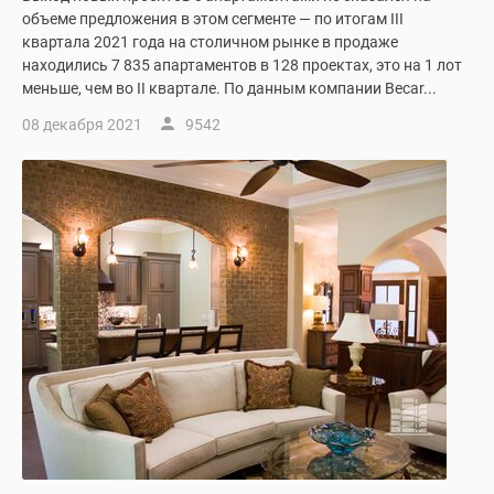
1-
объеме предложения в этом сегменте — по итогам III
комнатные
квартала 2021 года на столичном рынке в продаже
2-
находились 7 835 апартаментов в 128 проектах, это на 1 лот
комнатные
меньше, чем во II квартале. По данным компании Becar...
3-
08 декабря 2021
9542
комнатные
Квартиры
на
карте
Ипотечный
калькулятор
Семейная
ипотека
Военная
ипотека
Банки
и
программы
Медиа