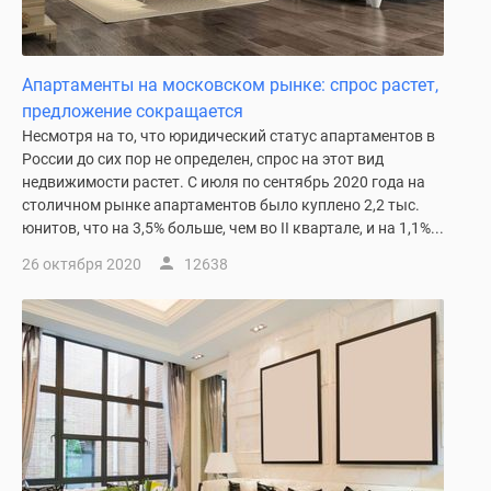
Дзен
Машино-
места
Апартаменты на московском рынке: спрос растет,
Апартаменты
предложение сокращается
#траншевая
Несмотря на то, что юридический статус апартаментов в
ипотека
России до сих пор не определен, спрос на этот вид
#рассрочка
недвижимости растет. С июля по сентябрь 2020 года на
столичном рынке апартаментов было куплено 2,2 тыс.
ИТ-
юнитов, что на 3,5% больше, чем во II квартале, и на 1,1%...
ипотека
Квартиры
26 октября 2020
12638
со
скидками
до
41%
Видео
360°
новостроек
Субсидированная