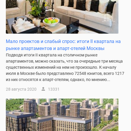
застройщиком
Rutube
Поиск
дома
в
Москве
Мало проектов и слабый спрос: итоги II квартала на
Программа
рынке апартаментов и апарт-отелей Москвы
реновации
Подводя итоги II квартала на столичном рынке
в
апартаментов, можно сказать, что за очередные три месяца
Москве
существенных изменений на нем не произошло. К началу
Новостройки
июля в Москве было представлено 72548 юнитов, всего 1217
премиум-
из них относятся к апарт-отелям, однако, по мнению...
класса
28 августа 2020
13331
Новостройки
бизнес-
класса
Рассрочка
Траншевая
ипотека