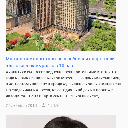
Дома
и
коттеджи
Коттеджные
поселки
в
Новой
Москве
Московские инвесторы распробовали апарт-отели:
Готовые
число сделок выросло в 10 раз
коттеджные
Аналитики NAI Becar подвели предварительные итоги 2018
поселки
года на рынке апартаментов Москвы. По данным компании,
Строящиеся
в четвертом квартале в продажу вышли 8 новых комплексов.
коттеджные
По сведениям NAI Becar, на сегодняшний день в продаже
поселки
находится 11 403 апартамента в 120 комплексах,...
Коттеджные
27 декабря 2018
13376
поселки
в
лесу
Коттеджные