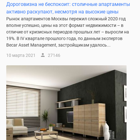
Дороговизна не беспокоит: столичные апартаменты
Новости
активно раскупают, несмотря на высокие цены
недвижимости
Рынок апартаментов Москвы пережил сложный 2020 год
Мнение
вполне успешно, цены на этот формат недвижимости – в
эксперта
отличие от кризисных периодов прошлых лет – выросли на
Аналитика
19%. В IV квартале прошлого года, по данным экспертов
рынка
Becar Asset Management, застройщикам удалось...
Покупателю
10 марта 2021
27146
Экспертиза
новостроек
Эксперты
и
авторы
О
проекте
Контакты
Реклама
на
сайте
Vk