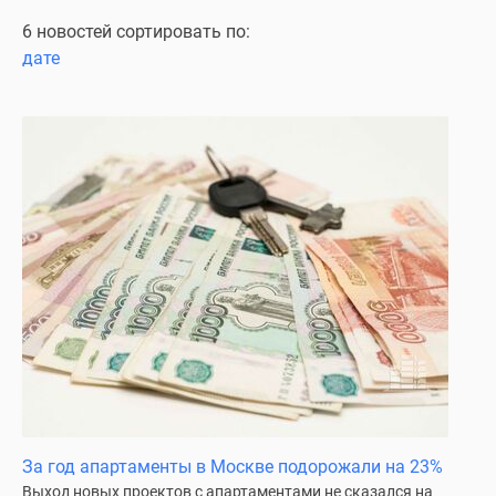
Специальные
6 новостей сортировать по:
предложения
дате
Коммерческие
помещения
Продавцы
и
застройщики
Панорамы
новостроек
Видеообзор
новостроек
Экспертиза
новостроек
Экология
Москвы
и
Подмосковья
За год апартаменты в Москве подорожали на 23%
Студии
Выход новых проектов с апартаментами не сказался на