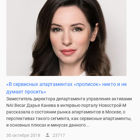
поселки
у
водоема
Коттеджные
поселки
в
ипотеку
Бизнес-
центры
Коттеджи
Скидки
«В сервисных апартаментах «прописок» никто и не
и
думает просить»
акции
Заместитель директора департамента управления активами
Макс
NAI Becar Дарья Канева в интервью порталу Новострой-М
рассказала о состоянии рынка апартаментов в Москве, о
перспективах такого сегмента, как сервисные апартаменты,
и основных плюсах и минусах данного...
30 октября 2018
23717