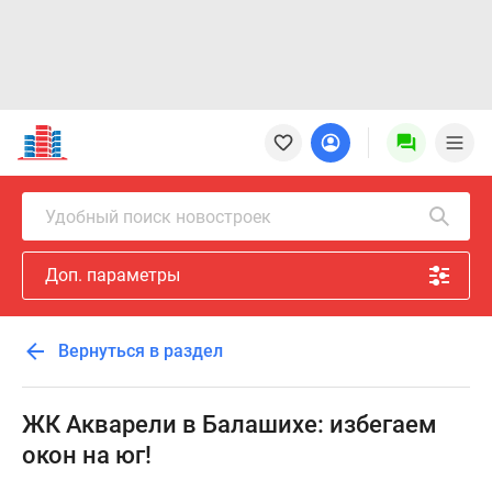
Новостройки
Квартиры
Ипотека
Новостройки
Удобный поиск новостроек
Москвы
Новостройки
Доп. параметры
Подмосковья
Новостройки
Новой
Вернуться в раздел
Москвы
Готовые
новостройки
ЖК Акварели в Балашихе: избегаем
Новостройки
окон на юг!
на
карте