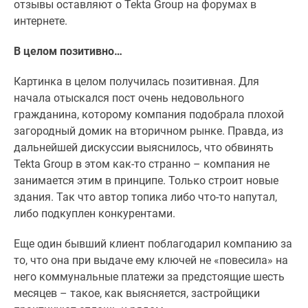
отзывы оставляют о Tekta Group на форумах в
Дзен
интернете.
Машино-
места
В целом позитивно…
Апартаменты
#траншевая
Картинка в целом получилась позитивная. Для
ипотека
начала отыскался пост очень недовольного
#рассрочка
гражданина, которому компания подобрала плохой
ИТ-
загородный домик на вторичном рынке. Правда, из
ипотека
дальнейшей дискуссии выяснилось, что обвинять
Квартиры
Tekta Group в этом как-то странно – компания не
со
занимается этим в принципе. Только строит новые
скидками
здания. Так что автор топика либо что-то напутал,
до
либо подкуплен конкурентами.
41%
Еще один бывший клиент поблагодарил компанию за
Видео
то, что она при выдаче ему ключей не «повесила» на
360°
него коммунальные платежи за предстоящие шесть
новостроек
месяцев – такое, как выясняется, застройщики
Субсидированная