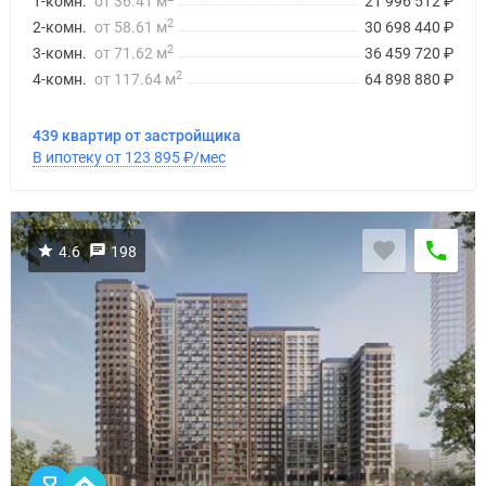
1-комн.
от 36.41 м
21 996 512
₽
2
2-комн.
от 58.61 м
30 698 440
₽
2
3-комн.
от 71.62 м
36 459 720
₽
2
4-комн.
от 117.64 м
64 898 880
₽
439 квартир от застройщика
В ипотеку от 123 895
₽
/мес
4.6
198