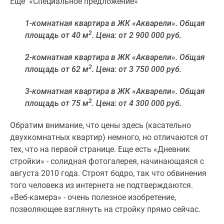
Еще «Специальное предложение»
поселки
у
1-комнатная квартира в ЖК «Акварели». Общая
2
водоема
площадь от 40 м
. Цена: от 2 900 000 руб.
Коттеджные
2-комнатная квартира в ЖК «Акварели». Общая
поселки
2
площадь от 62 м
. Цена: от 3 750 000 руб.
в
ипотеку
3-комнатная квартира в ЖК «Акварели». Общая
Бизнес-
2
площадь от 75 м
. Цена: от 4 300 000 руб.
центры
Коттеджи
Обратим внимание, что цены здесь (касательно
Скидки
двухкомнатных квартир) немного, но отличаются от
и
тех, что на первой странице. Еще есть «Дневник
акции
стройки» - солидная фотогалерея, начинающаяся с
Макс
августа 2010 года. Строят бодро, так что обвинения
того человека из интернета не подтверждаются.
«Веб-камера» - очень полезное изобретение,
позволяющее взглянуть на стройку прямо сейчас.