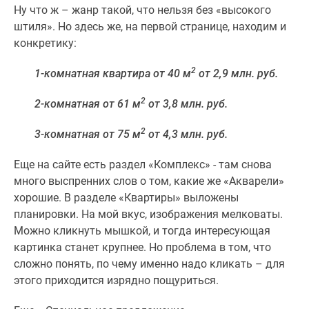
Дома
Ну что ж – жанр такой, что нельзя без «высокого
и
штиля». Но здесь же, на первой странице, находим и
коттеджи
конкретику:
Коттеджные
2
1-комнатная квартира от 40 м
от 2,9 млн. руб.
поселки
в
2
2-комнатная от 61 м
от 3,8 млн. руб.
Новой
Москве
2
3-комнатная от 75 м
от 4,3 млн. руб.
Готовые
коттеджные
Еще на сайте есть раздел «Комплекс» - там снова
поселки
много выспренних слов о том, какие же «Акварели»
Строящиеся
хорошие. В разделе «Квартиры» выложены
коттеджные
планировки. На мой вкус, изображения мелковаты.
поселки
Можно кликнуть мышкой, и тогда интересующая
Коттеджные
картинка станет крупнее. Но проблема в том, что
поселки
сложно понять, по чему именно надо кликать – для
в
этого приходится изрядно пощуриться.
лесу
Коттеджные