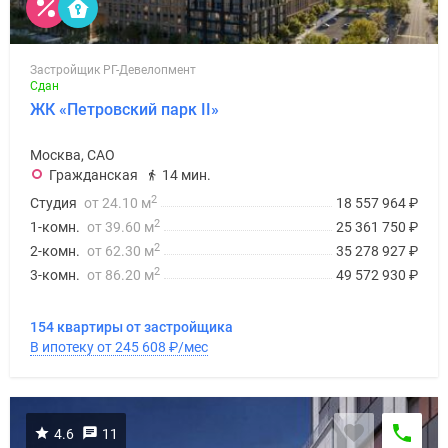
Дзен
Машино-
места
Застройщик РГ-Девелопмент
Сдан
Апартаменты
ЖК «Петровский парк II»
#траншевая
ипотека
Москва, САО
#рассрочка
Гражданская
14 мин.
ИТ-
2
Студия
от 24.10 м
18 557 964
₽
ипотека
2
1-комн.
от 39.60 м
25 361 750
₽
Квартиры
2
2-комн.
от 62.30 м
35 278 927
₽
со
2
3-комн.
от 86.20 м
49 572 930
₽
скидками
до
154 квартиры от застройщика
41%
В ипотеку от 245 608
₽
/мес
Видео
360°
новостроек
Субсидированная
4.6
11