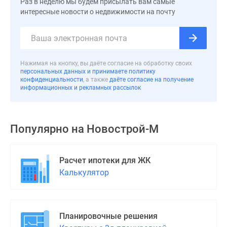
Раз в неделю мы будем присылать вам самые
1-
интересные новости о недвижимости на почту
комнатные
2-
комнатные
3-
комнатные
Нажимая на кнопку, вы даёте согласие на обработку своих
персональных данных и принимаете политику
Квартиры
конфиденциальности
, а также
даёте согласие на получение
на
информационных и рекламных рассылок
карте
Ипотечный
калькулятор
Популярно на
Новострой-М
Семейная
ипотека
Расчет ипотеки для ЖК
Военная
Калькулятор
ипотека
Банки
и
программы
Планировочные решения
Медиа