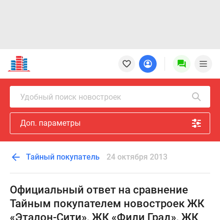
Новостройки
Квартиры
Ипотека
Новостройки
Удобный поиск новостроек
Москвы
Новостройки
Доп. параметры
Подмосковья
Новостройки
Новой
Тайный покупатель
24 октября 2013
Москвы
Готовые
новостройки
Официальный ответ на сравнение
Новостройки
Тайным покупателем новостроек ЖК
на
«Эталон-Сити», ЖК «Фили Град», ЖК
карте