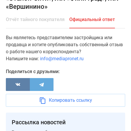
«Вершинино»
Специальные
предложения
Отчёт тайного покупателя
Официальный ответ
Коммерческие
помещения
Продавцы
Вы являетесь представителем застройщика или
и
продавца и хотите опубликовать собственный отзыв
застройщики
о работе нашего корреспондента?
Панорамы
Напишите нам:
info@mediapronet.ru
новостроек
Видеообзор
Поделиться с друзьями:
новостроек
Экспертиза
новостроек
Экология
Копировать ссылку
Москвы
и
Подмосковья
Рассылка новостей
Студии