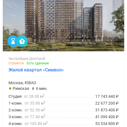
Застройщик Донстрой
Строится
Есть сданные
Жилой квартал «Символ»
Москва, ЮВАО
Римская
6 мин.
2
Студия
от 28.00 м
17 743 440
₽
2
1-комн.
от 35.90 м
22 677 200
₽
2
2-комн.
от 52.50 м
31 873 400
₽
2
3-комн.
от 77.40 м
41 099 400
₽
2
4-комн.
от 105.80 м
53 534 800
₽