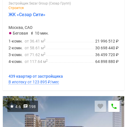
Застройщик Sezar Group (Сезар Групп)
поселки
Строится
у
ЖК «Сезар Сити»
водоема
Коттеджные
Москва, САО
поселки
Беговая
10 мин.
в
2
1-комн.
от 36.41 м
21 996 512
₽
ипотеку
2
2-комн.
от 58.61 м
30 698 440
₽
Бизнес-
2
3-комн.
от 71.62 м
36 459 720
₽
центры
2
4-комн.
от 117.64 м
64 898 880
₽
Коттеджи
Скидки
439 квартир от застройщика
и
В ипотеку от 123 895
₽
/мес
акции
Макс
4.6
198