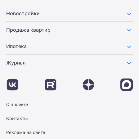
Новости
недвижимости
Новостройки
Мнение
эксперта
Продажа квартир
Аналитика
рынка
Ипотека
Покупателю
Экспертиза
Журнал
новостроек
Эксперты
и
авторы
О
проекте
О проекте
Контакты
Реклама
Контакты
на
сайте
Реклама на сайте
Vk