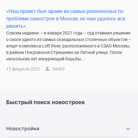
1-
комнатные
«Наш проект был одним из самых резонансных по
2-
проблеме самостроя в Москве, но нам удалось все
комнатные
решить»
3-
Совсем недавно – в январе 2021 года – суд отменил решение
комнатные
о сносе одного из самых скандальных столичных объектов –
Квартиры
апарт-комплекса Loft River, расположенного в СЗАО Москвы,
в районе Покровское-Стрешнево на Летной улице. После
на
нескольких лет изнуряющей борьбы...
карте
Ипотечный
15 февраля 2021
34409
калькулятор
Семейная
ипотека
Военная
Быстрый поиск новостроек
ипотека
Банки
и
программы
Новостройки
Медиа