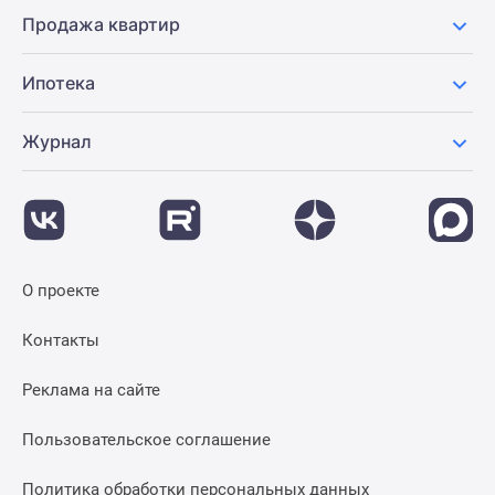
Новости
Продажа квартир
недвижимости
Мнение
Ипотека
эксперта
Аналитика
Журнал
рынка
Покупателю
Экспертиза
новостроек
Эксперты
и
О проекте
авторы
О
Контакты
проекте
Контакты
Реклама на сайте
Реклама
на
Пользовательское соглашение
сайте
Политика обработки персональных данных
Vk