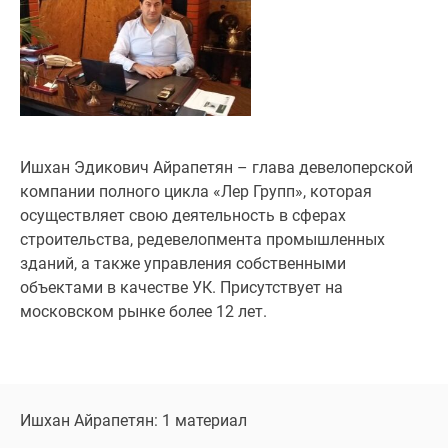
Специальные
предложения
Коммерческие
помещения
Продавцы
и
застройщики
Ишхан Эдикович Айрапетян – глава девелоперской
Панорамы
компании полного цикла «Лер Групп», которая
новостроек
осуществляет свою деятельность в сферах
Видеообзор
строительства, редевелопмента промышленных
новостроек
зданий, а также управления собственными
Экспертиза
объектами в качестве УК. Присутствует на
новостроек
московском рынке более 12 лет.
Экология
Москвы
и
Подмосковья
Ишхан Айрапетян: 1 материал
Студии