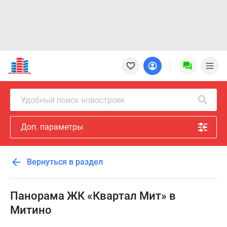
Новостройки
Квартиры
Ипотека
Новостройки
Удобный поиск новостроек
Москвы
Новостройки
Доп. параметры
Подмосковья
Новостройки
Новой
Вернуться в раздел
Москвы
Готовые
новостройки
Панорама ЖК «Квартал Мит» в
Новостройки
Митино
на
карте