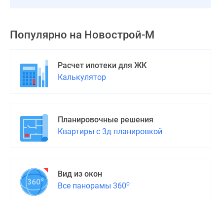
застройщиком
Rutube
Поиск
Популярно на
Новострой-М
дома
в
Москве
Расчет ипотеки для ЖК
Программа
Калькулятор
реновации
в
Москве
Планировочные решения
Новостройки
Квартиры с 3д планировкой
премиум-
класса
Новостройки
бизнес-
Вид из окон
класса
о
Все панорамы 360
Рассрочка
Траншевая
ипотека