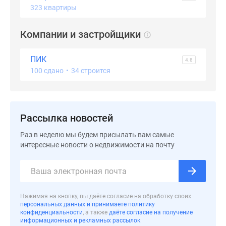
323 квартиры
Дзен
Машино-
Компании и застройщики
места
Апартаменты
ПИК
#траншевая
4.8
100 сдано
•
34 строится
ипотека
#рассрочка
ИТ-
ипотека
Рассылка новостей
Квартиры
со
Раз в неделю мы будем присылать вам самые
скидками
интересные новости о недвижимости на почту
до
41%
Видео
360°
Нажимая на кнопку, вы даёте согласие на обработку своих
новостроек
персональных данных и принимаете политику
конфиденциальности
, а также
даёте согласие на получение
Субсидированная
информационных и рекламных рассылок