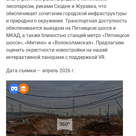
1-
лесопарком, реками Сходня и Журавка, что
комнатные
обеспечивает сочетание городской инфраструктуры
2-
и природного окружения. Транспортная доступность
комнатные
обеспечивается выездом на Пятницкое шоссе и
3-
МКАД, а также близостью станций метро «Пятницкое
комнатные
шоссе», «Митино» и «Волоколамская». Предлагаем
Квартиры
оценить окрестности новостройки на нашей
на
интерактивной панораме с поддержкой VR.
карте
Ипотечный
Дата съемки — апрель 2026 г.
калькулятор
Семейная
ипотека
Военная
ипотека
Банки
и
o
360
программы
Медиа