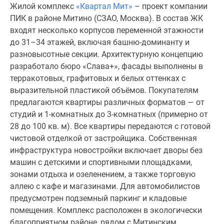
Жилой комплекс
«Квартал Мит»
– проект компании
Специальные
ПИК в районе Митино (СЗАО, Москва). В состав ЖК
предложения
входят несколько корпусов переменной этажности
Коммерческие
до 31–34 этажей, включая башню-доминанту и
помещения
разновысотные секции. Архитектурную концепцию
Продавцы
разработало бюро «Слава+», фасады выполнены в
и
терракотовых, графитовых и белых оттенках с
застройщики
выразительной пластикой объёмов. Покупателям
Панорамы
предлагаются квартиры различных форматов — от
новостроек
студий и 1-комнатных до 3-комнатных (примерно от
Видеообзор
28 до 100 кв. м). Все квартиры передаются с готовой
новостроек
чистовой отделкой от застройщика. Собственная
Экспертиза
инфраструктура новостройки включает дворы без
новостроек
машин с детскими и спортивными площадками,
Экология
зонами отдыха и озеленением, а также торговую
Москвы
аллею с кафе и магазинами. Для автомобилистов
и
предусмотрен подземный паркинг и кладовые
Подмосковья
помещения. Комплекс расположен в экологически
Студии
благоприятном районе, рядом с Митинским