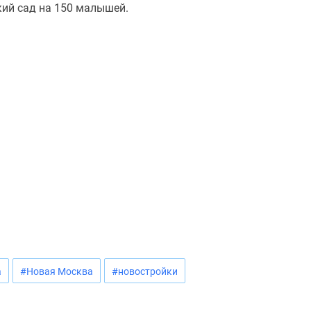
кий сад на 150 малышей.
а
#Новая Москва
#новостройки