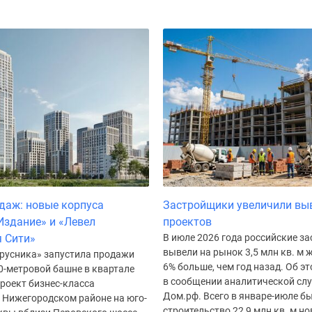
даж: новые корпуса
Застройщики увеличили вы
Издание» и «Левел
проектов
 Сити»
В июле 2026 года российские з
вывели на рынок 3,5 млн кв. м ж
русника» запустила продажи
6% больше, чем год назад. Об э
0-метровой башне в квартале
в сообщении аналитической сл
роект бизнес-класса
Дом.рф. Всего в январе-июле б
в Нижегородском районе на юго-
строительство 22,9 млн кв. м но