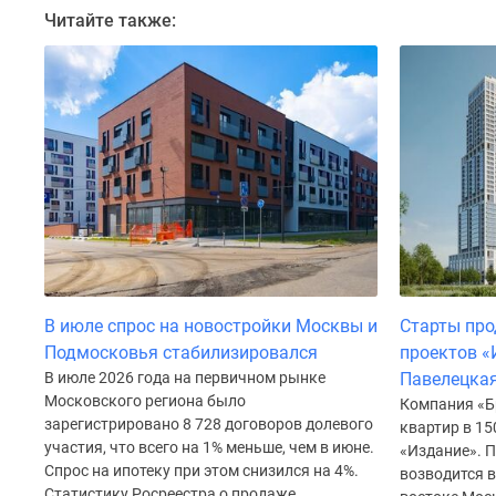
до
Читайте также:
41%
Видео
360°
новостроек
Субсидированная
застройщиком
Rutube
Поиск
дома
в
Москве
Программа
реновации
В июле спрос на новостройки Москвы и
Старты про
в
Москве
Подмосковья стабилизировался
проектов «
Новостройки
В июле 2026 года на первичном рынке
Павелецкая
премиум-
Московского региона было
Компания «Б
класса
зарегистрировано 8 728 договоров долевого
квартир в 15
Новостройки
участия, что всего на 1% меньше, чем в июне.
«Издание». П
бизнес-
Спрос на ипотеку при этом снизился на 4%.
возводится 
класса
Статистику Росреестра о продаже