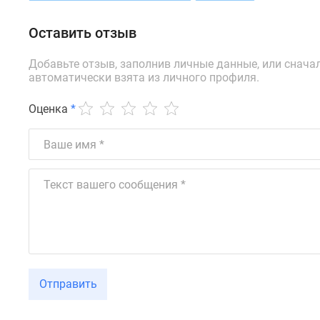
новостроек
Эксперты
Оставить отзыв
и
авторы
О
Добавьте отзыв, заполнив личные данные, или снача
проекте
автоматически взята из личного профиля.
Контакты
Реклама
Оценка
*
на
сайте
Vk
Дзен
Машино-
места
Апартаменты
#траншевая
ипотека
#рассрочка
ИТ-
ипотека
Отправить
Квартиры
со
скидками