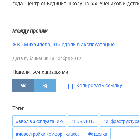
года. Центр объединит школу на 550 учеников и детс
комнатные
Квартиры
на
карте
Ипотечный
Между прочим
калькулятор
Семейная
ЖК «Михайлова, 31» сдали в эксплуатацию​
ипотека
Военная
Дата публикации 18 ноября 2019
ипотека
Банки
Поделиться с друзьями:
и
программы
Медиа
Копировать ссылку
Новости
недвижимости
Мнение
Теги:
эксперта
Аналитика
#ввод в эксплуатацию
#ГК «А101»
#инфраструктур
рынка
Покупателю
Экспертиза
#новостройки комфорт-класса
#отделка