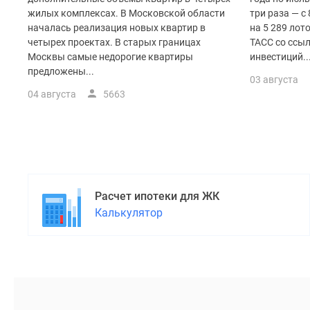
поселки
жилых комплексах. В Московской области
три раза — с 
у
водоема
началась реализация новых квартир в
на 5 289 лот
Коттеджные
четырех проектах. В старых границах
ТАСС со ссы
поселки
Москвы самые недорогие квартиры
инвестиций..
в
предложены...
03 августа
ипотеку
04 августа
5663
Бизнес-
центры
Коттеджи
Скидки
и
акции
Макс
Расчет ипотеки для ЖК
Калькулятор