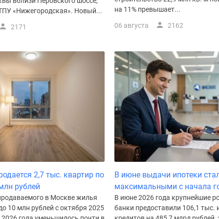
квы вблизи Перовского шоссе,
на 11% превышает...
ТПУ «Нижегородская». Новый...
06 августа
2162
2171
одается 2,7 тыс. квартир по
В июне выдачи ипотеки ста
 млн рублей
максимальными с начала г
продаваемого в Москве жилья
В июне 2026 года крупнейшие р
о 10 млн рублей с октября 2025
банки предоставили 106,1 тыс.
 2026 года уменьшилось почти в
кредитов на 485,7 млрд рублей, 