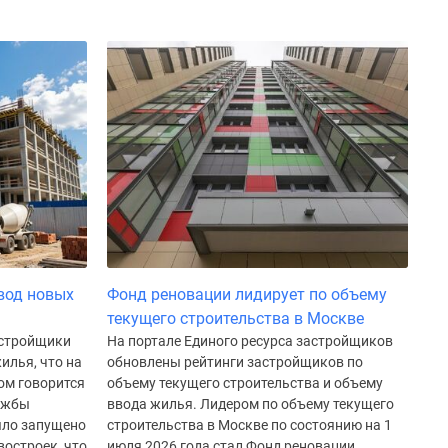
вод новых
Фонд реновации лидирует по объему
текущего строительства в Москве
астройщики
На портале Единого ресурса застройщиков
илья, что на
обновлены рейтинги застройщиков по
том говорится
объему текущего строительства и объему
ужбы
ввода жилья. Лидером по объему текущего
ыло запущено
строительства в Москве по состоянию на 1
востроек, что
июля 2026 года стал Фонд реновации,