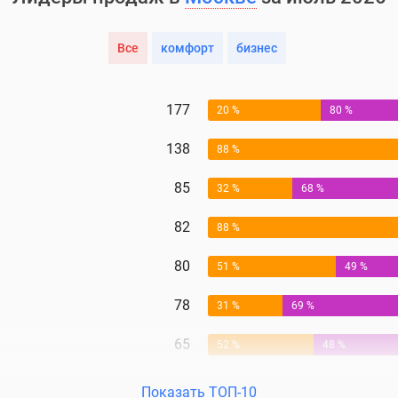
Все
комфорт
бизнес
177
20 %
80 %
138
88 %
85
32 %
68 %
82
88 %
80
51 %
49 %
78
31 %
69 %
65
52 %
48 %
Показать ТОП-10