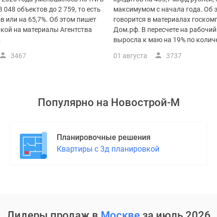
8 048 объектов до 2 759, то есть
максимумом с начала года. Об 
ов или на 65,7%. Об этом пишет
говорится в материалах госком
лкой на материалы Агентства
Дом.рф. В пересчете на рабочи
.
выросла к маю на 19% по количес
3467
01 августа
3737
Популярно на
Новострой-М
Планировочные решения
Квартиры с 3д планировкой
Лидеры продаж в
Москве
за июль 2026