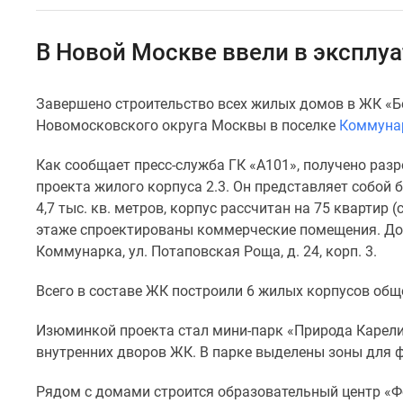
Специальные
предложения
Коммерческие
В Новой Москве ввели в эксплу
помещения
Продавцы
и
Завершено строительство всех жилых домов в ЖК «Бе
застройщики
Новомосковского округа Москвы в поселке
Коммуна
Панорамы
новостроек
Видеообзор
Как сообщает пресс-служба ГК «А101», получено раз
новостроек
проекта жилого корпуса 2.3. Он представляет собой
Экспертиза
4,7 тыс. кв. метров, корпус рассчитан на 75 квартир
новостроек
этаже спроектированы коммерческие помещения. Дому
Экология
Коммунарка, ул. Потаповская Роща, д. 24, корп. 3.
Москвы
и
Подмосковья
Всего в составе ЖК построили 6 жилых корпусов обще
Студии
1-
Изюминкой проекта стал мини-парк «Природа Карели
комнатные
внутренних дворов ЖК. В парке выделены зоны для фи
2-
комнатные
Рядом с домами строится образовательный центр «Ф
3-