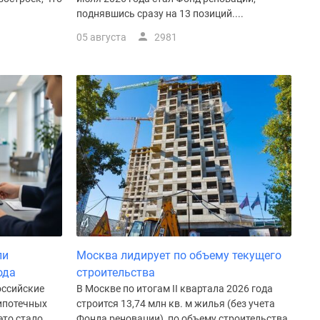
поднявшись сразу на 13 позиций....
05 августа
2981
ли
Москва лидирует по объему текущего
ода
строительства
оссийские
В Москве по итогам II квартала 2026 года
 ипотечных
строится 13,74 млн кв. м жилья (без учета
это стало
Фонда реновации), по объему строительства