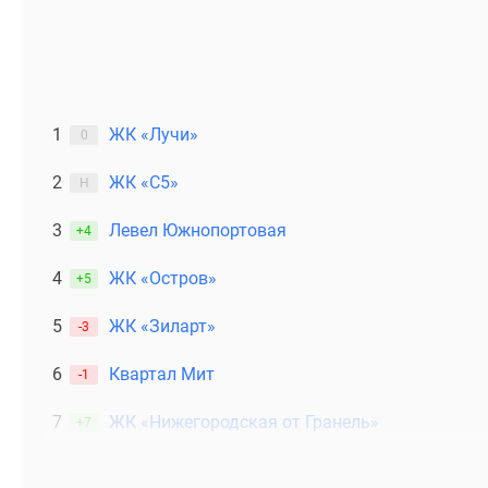
1
ЖК «Лучи»
0
2
ЖК «С5»
Н
3
Левел Южнопортовая
+4
4
ЖК «Остров»
+5
5
ЖК «Зиларт»
-3
6
Квартал Мит
-1
7
ЖК «Нижегородская от Гранель»
+7